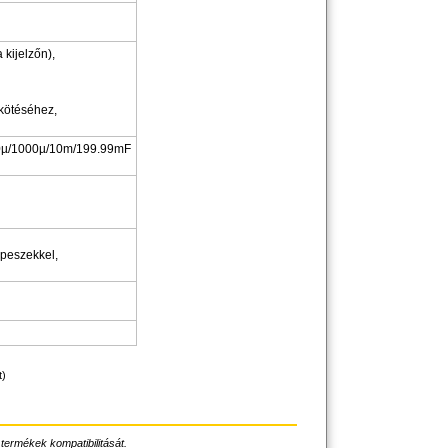
 kijelzőn),
kötéséhez,
00µ/1000µ/10m/199.99mF
ipeszekkel,
t)
 termékek kompatibilitását.