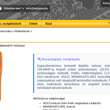
Belép
Kérdése van?
»
info@hestore.hu
T
, szolgáltatások
Cikkek
Súgó
stechnika
»
Multiméterek
»
citásmérő műszer
Összefoglaló, rendeltetés
Kapacitásmérésre tervezett digitális műszer, mel
199.99mF-ig terjedő széles tartományban, ±(0,5%
pontossággal működik. Kettős, háttérvilágítású LCD 
IrDA interfésszel, HOLD, MIN/MAX/ÁTL/REL funkciók
csipeszekhez való kiegészítő terminállal rendelkezik.
elem, kalibrációs tanúsítvány és szigetelt krokod
mérőkábel készlet tartozik.
Mérőműszer tulajdonságai:
HOLD funkció (mért érték megtartása a kijelzőn)
MIN/MAX/ÁTL/REL funkció