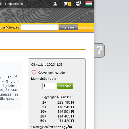
és
|
Regisztráció
0
ípus/Kifejezés:
?
Kérdése
van
Cikkszám:
100.341.35
Kedvencekhez adom
y 0.1pF-től
Mennyiség (db):
 + 3 digit)
kijelzővel,
kal, és SMD
 A műszerhez
Egységár ÁFA nélkül
ilcsipeszes
1+
123 790
Ft
5+
118 549
Ft
10+
116 501
Ft
20+
114 465
Ft
50+
111 420
Ft
*
A megjelenített ár az
egyéni