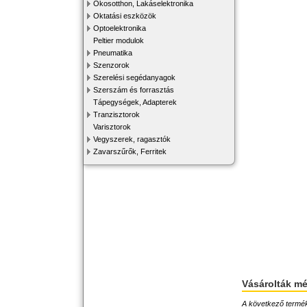
Okosotthon, Lakáselektronika
Oktatási eszközök
Optoelektronika
Peltier modulok
Pneumatika
Szenzorok
Szerelési segédanyagok
Szerszám és forrasztás
Tápegységek, Adapterek
Tranzisztorok
Varisztorok
Vegyszerek, ragasztók
Zavarszűrők, Ferritek
Vásárolták m
A következő terméke