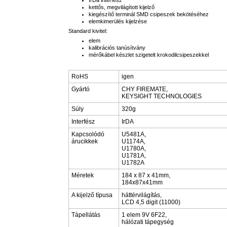
IrDa interfész
kettős, megvilágított kijelző
kiegészítő terminál SMD csipeszek bekötéséhez
elemkimerülés kijelzése
Standard kivitel:
elem
kalibrációs tanúsítvány
mérőkábel készlet szigetelt krokodilcsipeszekkel
RoHS
igen
Gyártó
CHY FIREMATE,
KEYSIGHT TECHNOLOGIES
Súly
320g
Interfész
IrDA
Kapcsolódó
U5481A,
árucikkek
U1174A,
U1780A,
U1781A,
U1782A
Méretek
184 x 87 x 41mm,
184x87x41mm
A kijelző típusa
háttérvilágítás,
LCD 4,5 digit (11000)
Tápellátás
1 elem 9V 6F22,
hálózati tápegység