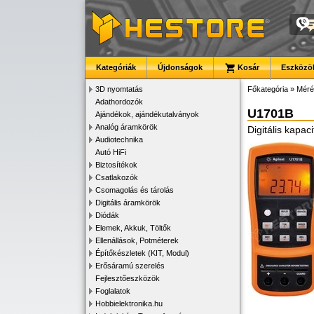
Kategóriák
Újdonságok
Kosár
Eszközök
3D nyomtatás
Főkategória
»
Méré
Adathordozók
U1701B
Ajándékok, ajándékutalványok
Analóg áramkörök
Digitális kapa
Audiotechnika
Autó HiFi
Biztosítékok
Csatlakozók
Csomagolás és tárolás
Digitális áramkörök
Diódák
Elemek, Akkuk, Töltők
Ellenállások, Potméterek
Építőkészletek (KIT, Modul)
Erősáramú szerelés
Fejlesztőeszközök
Foglalatok
Hobbielektronika.hu