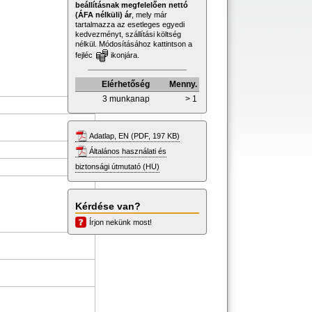
beállításnak megfelelően nettó
(ÁFA nélküli) ár
, mely már
tartalmazza az esetleges egyedi
kedvezményt, szállítási költség
nélkül. Módosításához kattintson a
fejléc
ikonjára.
Elérhetőség
Menny.
3 munkanap
> 1
Adatlap, EN (PDF, 197 KB)
Általános használati és
biztonsági útmutató (HU)
Kérdése van?
Írjon nekünk most!