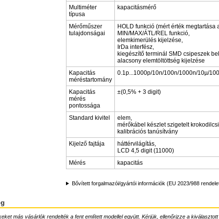
Multiméter
kapacitásmérő
típusa
Mérőműszer
HOLD funkció (mért érték megtartása a
tulajdonságai
MIN/MAX/ÁTL/REL funkció,
elemkimerülés kijelzése,
IrDa interfész,
kiegészítő terminál SMD csipeszek be
alacsony elemtöltöttség kijelzése
Kapacitás
0.1p...1000p/10n/100n/1000n/10µ/1
méréstartomány
Kapacitás
±(0,5% + 3 digit)
mérés
pontossága
Standard kivitel
elem,
mérőkábel készlet szigetelt krokodilcs
kalibrációs tanúsítvány
Kijelző fajtája
háttérvilágítás,
LCD 4,5 digit (11000)
Mérés
kapacitás
Bővített forgalmazói/gyártói információk (EU 2023/988 rendele
ég
ket más vásárlók rendelték a fent említett modellel együtt. Kérjük, ellenőrizze a kiválasztott