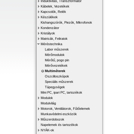
Induktivitás, Transzformátor
Kábelek, Vezetékek
Kapcsolók, Relék
Készülékek
Kishangszórók, Piezók, Mikrofonok
Kondenzátor
Kristályok
Matricák, Feliratok
Méréstechnika
Labor műszerek
Mérőmodulok
Mérőtű, pogo pin
Mérővezetékek
Multiméterek
Oszcilloszkópok
Speciális műszerek
Tápegységek
Mini PC, ipari PC, tartozékok
Modulok
Modulvilág
Motorok, Ventilátorok, Fűtőelemek
Munkavédelmi eszközök
Műszerdobozok
Napelemek és tartozékok
NYÁK-ok