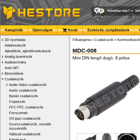
Kérdése van?
»
in
Kategóriák
Újdonságok
Kosár
Eszközök, szolgáltatások
3D nyomtatás
Főkategória
»
Csatlakozók
»
Kommunikációs
Adathordozók
MDC-008
Ajándékok, ajándékutalványok
Analóg áramkörök
Mini DIN lengő dugó, 8 pólus
Audiotechnika
Autó HiFi
Biztosítékok
Csatlakozók
Audio-Video csatlakozók
Autós csatlakozók
Banán csatlakozók
Csipeszek
FFC-FPC csatlakozók
Forrszemek
GX ipari csatlakozók
Gyorscsatlakozók, vezeték
összekötők
Hálózati csatlakozók
Kábelsaruk