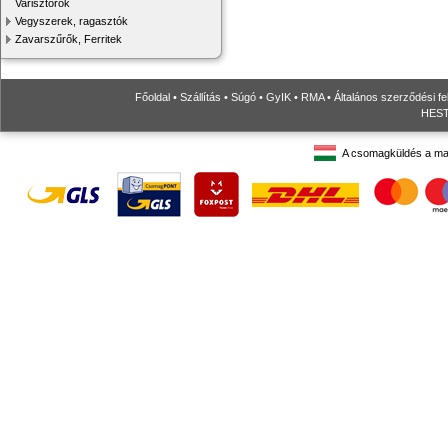
Varisztorok
Vegyszerek, ragasztók
Zavarszűrők, Ferritek
Főoldal
•
Szállítás
•
Súgó
•
GyIK
•
RMA
•
Általános szerződési fe
HESTO
A csomagküldés a ma