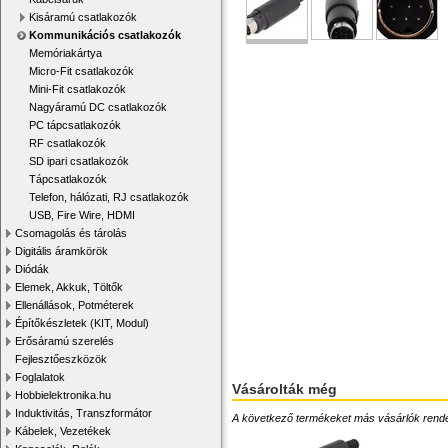
Kisáramú csatlakozók
Kommunikációs csatlakozók
Memóriakártya
Micro-Fit csatlakozók
Mini-Fit csatlakozók
Nagyáramú DC csatlakozók
PC tápcsatlakozók
RF csatlakozók
SD ipari csatlakozók
Tápcsatlakozók
Telefon, hálózati, RJ csatlakozók
USB, Fire Wire, HDMI
Csomagolás és tárolás
Digitális áramkörök
Diódák
Elemek, Akkuk, Töltők
Ellenállások, Potméterek
Építőkészletek (KIT, Modul)
Erősáramú szerelés
Fejlesztőeszközök
Foglalatok
Vásárolták még
Hobbielektronika.hu
Induktivitás, Transzformátor
A következő termékeket más vásárlók rendelték
Kábelek, Vezetékek