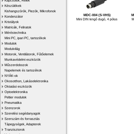
Kapcsolók, Relék
Készülékek
Kishangszórók, Piezók, Mikrofonok
MDC-004 (S-VHS)
M
Kondenzátor
Mini DIN lengő dugó, 4 pólus
M
Kristályok
Matricák, Feliratok
Méréstechnika
Mini PC, ipari PC, tartozékok
Modulok
Modulvilág
Motorok, Ventilátorok, Fűtőelemek
Munkavédelmi eszközök
Műszerdobozok
Napelemek és tartozékok
NYÁK-ok
Okosotthon, Lakáselektronika
Oktatási eszközök
Optoelektronika
Peltier modulok
Pneumatika
Szenzorok
Szerelési segédanyagok
Szerszám és forrasztás
Tápegységek, Adapterek
Tranzisztorok