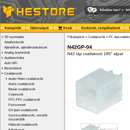
Kérdése van?
»
in
Kategóriák
Újdonságok
Kosár
Eszközök, szolgáltatások
3D nyomtatás
Főkategória
»
Csatlakozók
»
PC tápcsatlak
Adathordozók
N42GP-04
Ajándékok, ajándékutalványok
Analóg áramkörök
N42 táp csatlakozó 180° aljzat
Audiotechnika
Autó HiFi
Biztosítékok
Csatlakozók
Audio-Video csatlakozók
Autós csatlakozók
Banán csatlakozók
Csipeszek
FFC-FPC csatlakozók
Forrszemek
GX ipari csatlakozók
Gyorscsatlakozók, vezeték
összekötők
Hálózati csatlakozók
Kábelsaruk