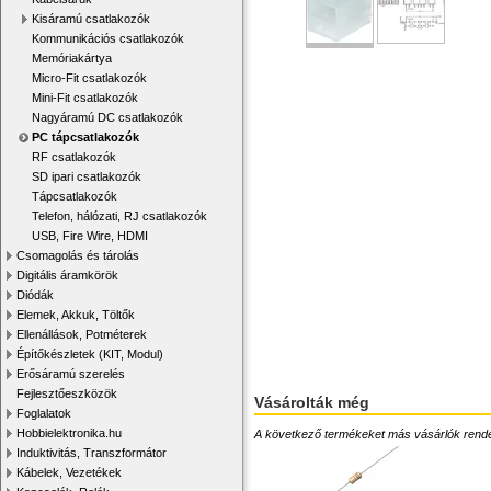
Kisáramú csatlakozók
Kommunikációs csatlakozók
Memóriakártya
Micro-Fit csatlakozók
Mini-Fit csatlakozók
Nagyáramú DC csatlakozók
PC tápcsatlakozók
RF csatlakozók
SD ipari csatlakozók
Tápcsatlakozók
Telefon, hálózati, RJ csatlakozók
USB, Fire Wire, HDMI
Csomagolás és tárolás
Digitális áramkörök
Diódák
Elemek, Akkuk, Töltők
Ellenállások, Potméterek
Építőkészletek (KIT, Modul)
Erősáramú szerelés
Fejlesztőeszközök
Vásárolták még
Foglalatok
Hobbielektronika.hu
A következő termékeket más vásárlók rendelték
Induktivitás, Transzformátor
Kábelek, Vezetékek