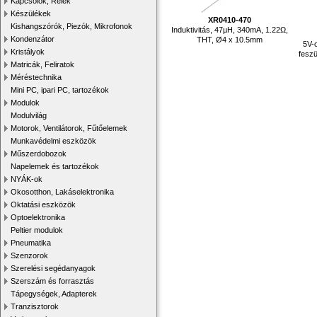
Kapcsolók, Relék
Készülékek
XR0410-470
Kishangszórók, Piezók, Mikrofonok
Induktivitás, 47µH, 340mA, 1.22Ω,
Kondenzátor
THT, Ø4 x 10.5mm
5V-
Kristályok
feszü
Matricák, Feliratok
Méréstechnika
Mini PC, ipari PC, tartozékok
Modulok
Modulvilág
Motorok, Ventilátorok, Fűtőelemek
Munkavédelmi eszközök
Műszerdobozok
Napelemek és tartozékok
NYÁK-ok
Okosotthon, Lakáselektronika
Oktatási eszközök
Optoelektronika
Peltier modulok
Pneumatika
Szenzorok
Szerelési segédanyagok
Szerszám és forrasztás
Tápegységek, Adapterek
Tranzisztorok