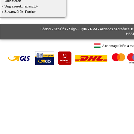
Varisztorok
Vegyszerek, ragasztók
Zavarszűrők, Ferritek
Főoldal
•
Szállítás
•
Súgó
•
GyIK
•
RMA
•
Általános szerződési fe
HESTO
A csomagküldés a ma