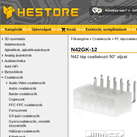
Kérdése van?
»
in
Kategóriák
Újdonságok
Kosár
Eszközök, szolgáltatások
3D nyomtatás
Főkategória
»
Csatlakozók
»
PC tápcsatlak
Adathordozók
N42GK-12
Ajándékok, ajándékutalványok
Analóg áramkörök
N42 táp csatlakozó 90° aljzat
Audiotechnika
Autó HiFi
Biztosítékok
Csatlakozók
Audio-Video csatlakozók
Autós csatlakozók
Banán csatlakozók
Csipeszek
FFC-FPC csatlakozók
Forrszemek
GX ipari csatlakozók
Gyorscsatlakozók, vezeték
összekötők
Hálózati csatlakozók
Kábelsaruk