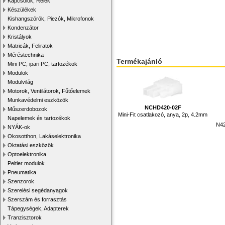
Kapcsolók, Relék
Készülékek
Kishangszórók, Piezók, Mikrofonok
Kondenzátor
Kristályok
Matricák, Feliratok
Méréstechnika
Termékajánló
Mini PC, ipari PC, tartozékok
Modulok
Modulvilág
Motorok, Ventilátorok, Fűtőelemek
Munkavédelmi eszközök
NCHD420-02F
Műszerdobozok
Mini-Fit csatlakozó, anya, 2p, 4.2mm
Napelemek és tartozékok
N42
NYÁK-ok
Okosotthon, Lakáselektronika
Oktatási eszközök
Optoelektronika
Peltier modulok
Pneumatika
Szenzorok
Szerelési segédanyagok
Szerszám és forrasztás
Tápegységek, Adapterek
Tranzisztorok