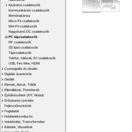
Kisáramú csatlakozók
Kommunikációs csatlakozók
Memóriakártya
Micro-Fit csatlakozók
Mini-Fit csatlakozók
Nagyáramú DC csatlakozók
PC tápcsatlakozók
RF csatlakozók
SD ipari csatlakozók
Tápcsatlakozók
Telefon, hálózati, RJ csatlakozók
USB, Fire Wire, HDMI
Csomagolás és tárolás
Digitális áramkörök
Diódák
Elemek, Akkuk, Töltők
Ellenállások, Potméterek
Építőkészletek (KIT, Modul)
Erősáramú szerelés
Fejlesztőeszközök
Foglalatok
Hobbielektronika.hu
Induktivitás, Transzformátor
Kábelek, Vezetékek