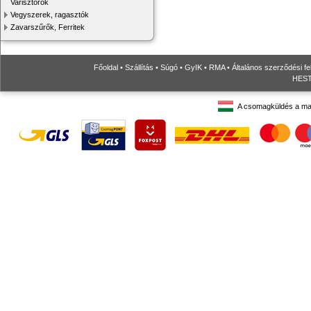
Varisztorok
Vegyszerek, ragasztók
Zavarszűrők, Ferritek
Főoldal
•
Szállítás
•
Súgó
•
GyIK
•
RMA
•
Általános szerződési fe
HESTO
A csomagküldés a ma