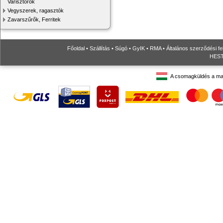
Varisztorok
Vegyszerek, ragasztók
Zavarszűrők, Ferritek
Főoldal
•
Szállítás
•
Súgó
•
GyIK
•
RMA
•
Általános szerződési fe
HESTO
A csomagküldés a ma