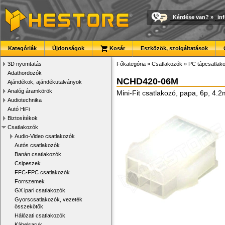
Kérdése van?
»
in
Kategóriák
Újdonságok
Kosár
Eszközök, szolgáltatások
3D nyomtatás
Főkategória
»
Csatlakozók
»
PC tápcsatlak
Adathordozók
NCHD420-06M
Ajándékok, ajándékutalványok
Analóg áramkörök
Mini-Fit csatlakozó, papa, 6p, 4.
Audiotechnika
Autó HiFi
Biztosítékok
Csatlakozók
Audio-Video csatlakozók
Autós csatlakozók
Banán csatlakozók
Csipeszek
FFC-FPC csatlakozók
Forrszemek
GX ipari csatlakozók
Gyorscsatlakozók, vezeték
összekötők
Hálózati csatlakozók
Kábelsaruk