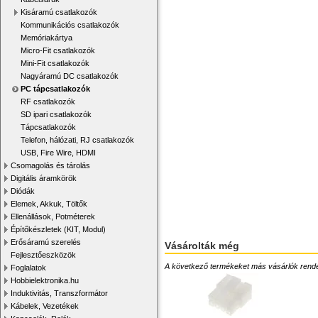
Kisáramú csatlakozók
Kommunikációs csatlakozók
Memóriakártya
Micro-Fit csatlakozók
Mini-Fit csatlakozók
Nagyáramú DC csatlakozók
PC tápcsatlakozók
RF csatlakozók
SD ipari csatlakozók
Tápcsatlakozók
Telefon, hálózati, RJ csatlakozók
USB, Fire Wire, HDMI
Csomagolás és tárolás
Digitális áramkörök
Diódák
Elemek, Akkuk, Töltők
Ellenállások, Potméterek
Építőkészletek (KIT, Modul)
Erősáramú szerelés
Vásárolták még
Fejlesztőeszközök
A következő termékeket más vásárlók rendelték
Foglalatok
Hobbielektronika.hu
Induktivitás, Transzformátor
Kábelek, Vezetékek