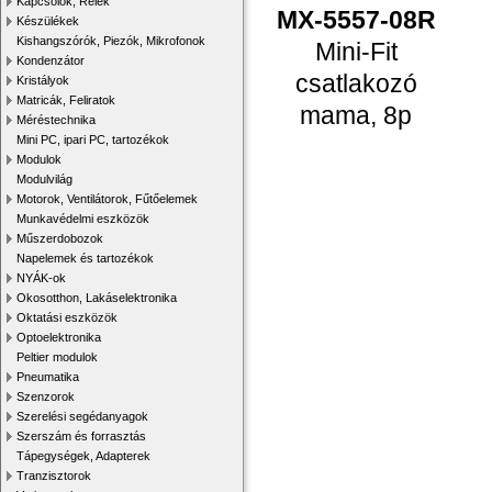
Kapcsolók, Relék
MX-5557-08R
Készülékek
Kishangszórók, Piezók, Mikrofonok
Mini-Fit
Kondenzátor
csatlakozó
Kristályok
Matricák, Feliratok
mama, 8p
Méréstechnika
Mini PC, ipari PC, tartozékok
Modulok
Modulvilág
Motorok, Ventilátorok, Fűtőelemek
Munkavédelmi eszközök
Műszerdobozok
Napelemek és tartozékok
NYÁK-ok
Okosotthon, Lakáselektronika
Oktatási eszközök
Optoelektronika
Peltier modulok
Pneumatika
Szenzorok
Szerelési segédanyagok
Szerszám és forrasztás
Tápegységek, Adapterek
Tranzisztorok