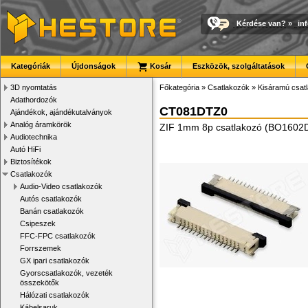
Kérdése van?
»
in
Kategóriák
Újdonságok
Kosár
Eszközök, szolgáltatások
3D nyomtatás
Főkategória
»
Csatlakozók
»
Kisáramú csat
Adathordozók
CT081DTZ0
Ajándékok, ajándékutalványok
Analóg áramkörök
ZIF 1mm 8p csatlakozó (BO1602
Audiotechnika
Autó HiFi
Biztosítékok
Csatlakozók
Audio-Video csatlakozók
Autós csatlakozók
Banán csatlakozók
Csipeszek
FFC-FPC csatlakozók
Forrszemek
GX ipari csatlakozók
Gyorscsatlakozók, vezeték
összekötők
Hálózati csatlakozók
Kábelsaruk