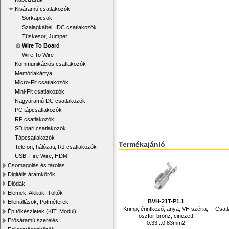
Kisáramú csatlakozók
Sorkapcsok
Szalagkábel, IDC csatlakozók
Tüskesor, Jumper
Wire To Board
Wire To Wire
Kommunikációs csatlakozók
Memóriakártya
Micro-Fit csatlakozók
Mini-Fit csatlakozók
Nagyáramú DC csatlakozók
PC tápcsatlakozók
RF csatlakozók
SD ipari csatlakozók
Tápcsatlakozók
Termékajánló
Telefon, hálózati, RJ csatlakozók
USB, Fire Wire, HDMI
Csomagolás és tárolás
Digitális áramkörök
Diódák
Elemek, Akkuk, Töltők
BVH-21T-P1.1
Ellenállások, Potméterek
Krimp, érintkező, anya, VH széria,
Csatl
Építőkészletek (KIT, Modul)
foszfor-bronz, cinezett,
Erősáramú szerelés
0.33...0.83mm2