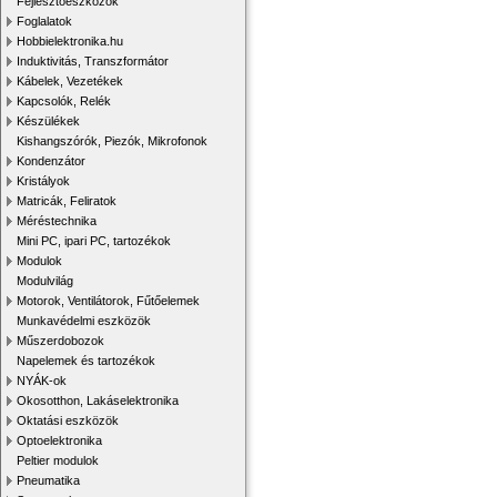
Fejlesztőeszközök
Foglalatok
Hobbielektronika.hu
Induktivitás, Transzformátor
Kábelek, Vezetékek
Kapcsolók, Relék
Készülékek
Kishangszórók, Piezók, Mikrofonok
Kondenzátor
Kristályok
Matricák, Feliratok
Méréstechnika
Mini PC, ipari PC, tartozékok
Modulok
Modulvilág
Motorok, Ventilátorok, Fűtőelemek
Munkavédelmi eszközök
Műszerdobozok
Napelemek és tartozékok
NYÁK-ok
Okosotthon, Lakáselektronika
Oktatási eszközök
Optoelektronika
Peltier modulok
Pneumatika