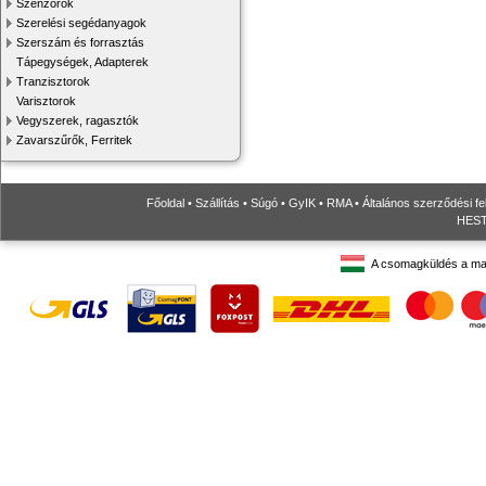
Szenzorok
Szerelési segédanyagok
Szerszám és forrasztás
Tápegységek, Adapterek
Tranzisztorok
Varisztorok
Vegyszerek, ragasztók
Zavarszűrők, Ferritek
Főoldal
•
Szállítás
•
Súgó
•
GyIK
•
RMA
•
Általános szerződési fe
HESTO
A csomagküldés a ma