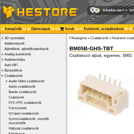
Kérdése van?
»
in
Kategóriák
Újdonságok
Kosár
Eszközök, szolgáltatások
3D nyomtatás
Főkategória
»
Csatlakozók
»
Kisáramú csat
Adathordozók
BM05B-GHS-TBT
Ajándékok, ajándékutalványok
Analóg áramkörök
Csatlakozó aljzat, egyenes, SMD,
Audiotechnika
Autó HiFi
Biztosítékok
Csatlakozók
Audio-Video csatlakozók
Autós csatlakozók
Banán csatlakozók
Csipeszek
FFC-FPC csatlakozók
Forrszemek
GX ipari csatlakozók
Gyorscsatlakozók, vezeték
összekötők
Hálózati csatlakozók
Kábelsaruk