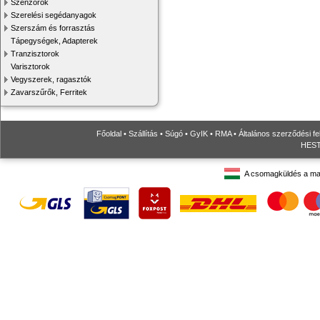
Szenzorok
Szerelési segédanyagok
Szerszám és forrasztás
Tápegységek, Adapterek
Tranzisztorok
Varisztorok
Vegyszerek, ragasztók
Zavarszűrők, Ferritek
Főoldal
•
Szállítás
•
Súgó
•
GyIK
•
RMA
•
Általános szerződési fe
HESTO
A csomagküldés a ma