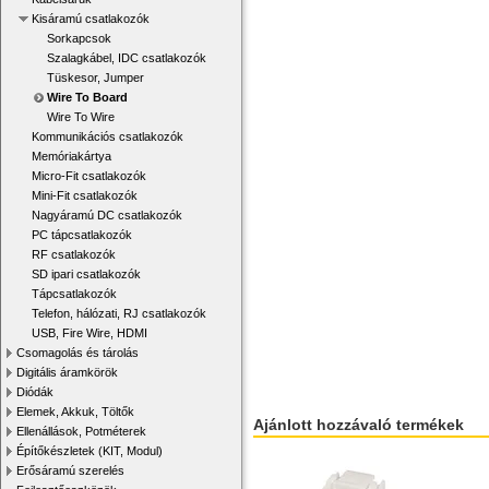
Kisáramú csatlakozók
Sorkapcsok
Szalagkábel, IDC csatlakozók
Tüskesor, Jumper
Wire To Board
Wire To Wire
Kommunikációs csatlakozók
Memóriakártya
Micro-Fit csatlakozók
Mini-Fit csatlakozók
Nagyáramú DC csatlakozók
PC tápcsatlakozók
RF csatlakozók
SD ipari csatlakozók
Tápcsatlakozók
Telefon, hálózati, RJ csatlakozók
USB, Fire Wire, HDMI
Csomagolás és tárolás
Digitális áramkörök
Diódák
Elemek, Akkuk, Töltők
Ajánlott hozzávaló termékek
Ellenállások, Potméterek
Építőkészletek (KIT, Modul)
Erősáramú szerelés