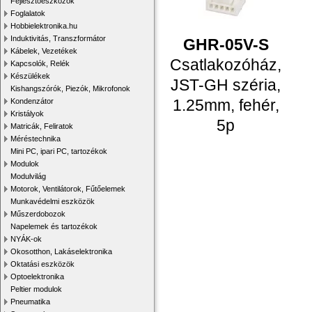
Fejlesztőeszközök
Foglalatok
Hobbielektronika.hu
Induktivitás, Transzformátor
GHR-05V-S
Kábelek, Vezetékek
Csatlakozóház,
Kapcsolók, Relék
Készülékek
JST-GH széria,
Kishangszórók, Piezók, Mikrofonok
1.25mm, fehér,
Kondenzátor
Kristályok
5p
Matricák, Feliratok
Méréstechnika
Mini PC, ipari PC, tartozékok
Modulok
Modulvilág
Motorok, Ventilátorok, Fűtőelemek
Munkavédelmi eszközök
Műszerdobozok
Napelemek és tartozékok
NYÁK-ok
Okosotthon, Lakáselektronika
Oktatási eszközök
Optoelektronika
Peltier modulok
Pneumatika