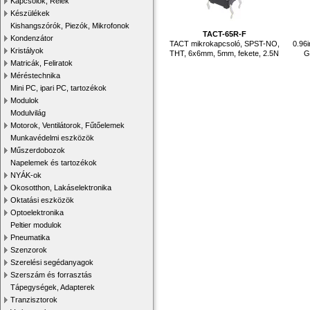
Kapcsolók, Relék
Készülékek
Kishangszórók, Piezók, Mikrofonok
TACT-65R-F
Kondenzátor
TACT mikrokapcsoló, SPST-NO,
0.96
Kristályok
THT, 6x6mm, 5mm, fekete, 2.5N
G
Matricák, Feliratok
Méréstechnika
Mini PC, ipari PC, tartozékok
Modulok
Modulvilág
Motorok, Ventilátorok, Fűtőelemek
Munkavédelmi eszközök
Műszerdobozok
Napelemek és tartozékok
NYÁK-ok
Okosotthon, Lakáselektronika
Oktatási eszközök
Optoelektronika
Peltier modulok
Pneumatika
Szenzorok
Szerelési segédanyagok
Szerszám és forrasztás
Tápegységek, Adapterek
Tranzisztorok