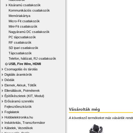
Kisáramú csatlakozók
Kommunikációs csatlakozók
Memóriakártya
Micro-Fit csatlakozók
Mini-Fit csatlakozók
Nagyáramú DC csatlakozók
PC tápcsatlakozók
RF csatlakozók
SD ipari csatlakozók
Tápcsatlakozók
Telefon, hálózati, RJ csatlakozók
USB, Fire Wire, HDMI
Csomagolás és tárolás
Digitális áramkörök
Diódák
Elemek, Akkuk, Töltők
Ellenállások, Potméterek
Építőkészletek (KIT, Modul)
Erősáramú szerelés
Fejlesztőeszközök
Vásárolták még
Foglalatok
Hobbielektronika.hu
A következő termékeket más vásárlók rendelték
Induktivitás, Transzformátor
Kábelek, Vezetékek