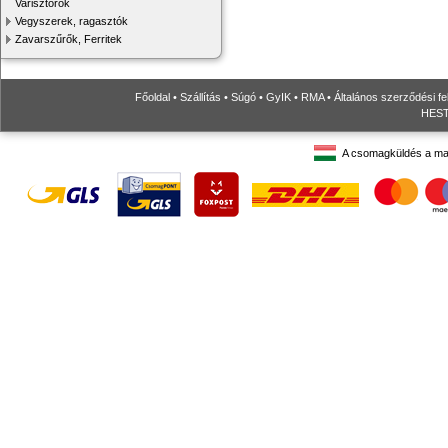
Varisztorok
Vegyszerek, ragasztók
Zavarszűrők, Ferritek
Főoldal
•
Szállítás
•
Súgó
•
GyIK
•
RMA
•
Általános szerződési fe
HESTO
A csomagküldés a ma