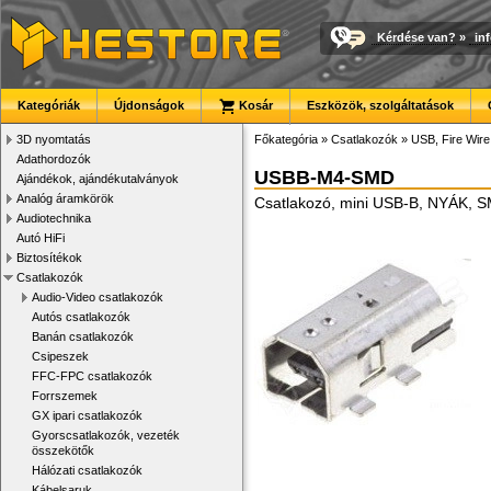
Kérdése van?
»
in
Kategóriák
Újdonságok
Kosár
Eszközök, szolgáltatások
3D nyomtatás
Főkategória
»
Csatlakozók
»
USB, Fire Wir
Adathordozók
USBB-M4-SMD
Ajándékok, ajándékutalványok
Analóg áramkörök
Csatlakozó, mini USB-B, NYÁK, 
Audiotechnika
Autó HiFi
Biztosítékok
Csatlakozók
Audio-Video csatlakozók
Autós csatlakozók
Banán csatlakozók
Csipeszek
FFC-FPC csatlakozók
Forrszemek
GX ipari csatlakozók
Gyorscsatlakozók, vezeték
összekötők
Hálózati csatlakozók
Kábelsaruk