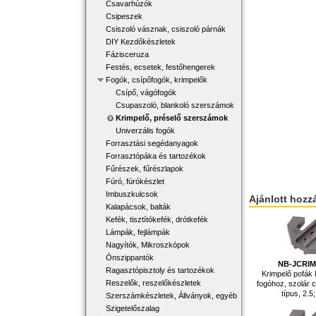
Csavarhúzók
Csipeszek
Csiszoló vásznak, csiszoló párnák
DIY Kezdőkészletek
Fázisceruza
Festés, ecsetek, festőhengerek
Fogók, csípőfogók, krimpelők
Csípő, vágófogók
Csupaszoló, blankoló szerszámok
Krimpelő, préselő szerszámok
Univerzális fogók
Forrasztási segédanyagok
Forrasztópáka és tartozékok
Fűrészek, fűrészlapok
Fúró, fúrókészlet
Imbuszkulcsok
Ajánlott hozz
Kalapácsok, balták
Kefék, tisztítókefék, drótkefék
Lámpák, fejlámpák
Nagyítók, Mikroszkópok
Ónszippantók
NB-JCRIM
Ragasztópisztoly és tartozékok
Krimpelő pofá
Reszelők, reszelőkészletek
fogóhoz, szolár
típus, 2.5
Szerszámkészletek, Állványok, egyéb
Szigetelőszalag