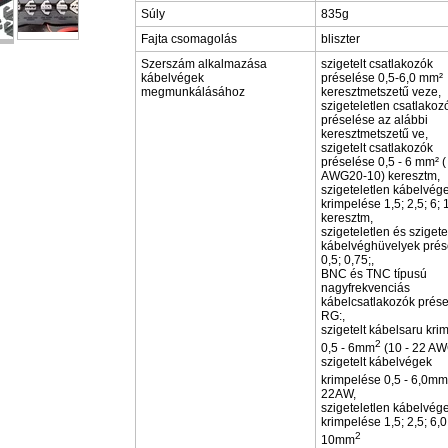
Súly
835g
Fajta csomagolás
bliszter
Szerszám alkalmazása
szigetelt csatlakozók
kábelvégek
préselése 0,5-6,0 mm²
megmunkálásához
keresztmetszetű veze,
szigeteletlen csatlakoz
préselése az alábbi
keresztmetszetű ve,
szigetelt csatlakozók
préselése 0,5 - 6 mm² (
AWG20-10) keresztm,
szigeteletlen kábelvég
krimpelése 1,5; 2,5; 6;
keresztm,
szigeteletlen és szigete
kábelvéghüvelyek prés
0,5; 0,75;,
BNC és TNC típusú
nagyfrekvenciás
kábelcsatlakozók prés
RG:,
szigetelt kábelsaru kri
2
0,5 - 6mm
(10 - 22 AW
szigetelt kábelvégek
krimpelése 0,5 - 6,0mm
22AW,
szigeteletlen kábelvég
krimpelése 1,5; 2,5; 6,0
2
10mm