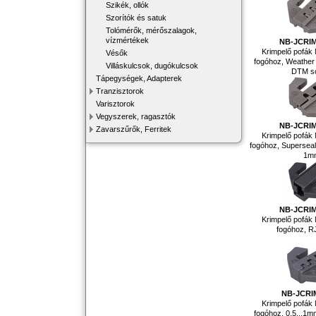
Szikék, ollók
Szorítók és satuk
Tolómérők, mérőszalagok,
vízmértékek
NB-JCRIM
Krimpelő pofá
Vésők
fogóhoz, Weather 
Villáskulcsok, dugókulcsok
DTM s
Tápegységek, Adapterek
Tranzisztorok
Varisztorok
Vegyszerek, ragasztók
NB-JCRIM
Zavarszűrők, Ferritek
Krimpelő pofá
fogóhoz, Superseal 
1m
NB-JCRIM
Krimpelő pofá
fogóhoz, R
NB-JCRI
Krimpelő pofá
fogóhoz, 0.5...1m