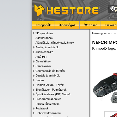
Kategóriák
Újdonságok
Kosár
Eszközök
3D nyomtatás
Főkategória
»
Szer
Adathordozók
NB-CRIMP
Ajándékok, ajándékutalványok
Analóg áramkörök
Krimpelő fogó, 
Audiotechnika
Autó HiFi
Biztosítékok
Csatlakozók
Csomagolás és tárolás
Digitális áramkörök
Diódák
Elemek, Akkuk, Töltők
Ellenállások, Potméterek
Építőkészletek (KIT, Modul)
Erősáramú szerelés
Fejlesztőeszközök
Foglalatok
Hobbielektronika.hu