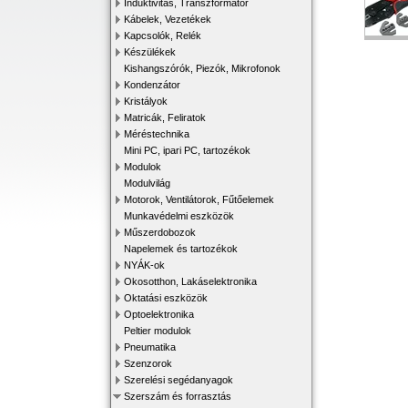
Induktivitás, Transzformátor
Kábelek, Vezetékek
Kapcsolók, Relék
Készülékek
Kishangszórók, Piezók, Mikrofonok
Kondenzátor
Kristályok
Matricák, Feliratok
Méréstechnika
Mini PC, ipari PC, tartozékok
Modulok
Modulvilág
Motorok, Ventilátorok, Fűtőelemek
Munkavédelmi eszközök
Műszerdobozok
Napelemek és tartozékok
NYÁK-ok
Okosotthon, Lakáselektronika
Oktatási eszközök
Optoelektronika
Peltier modulok
Pneumatika
Szenzorok
Szerelési segédanyagok
Szerszám és forrasztás