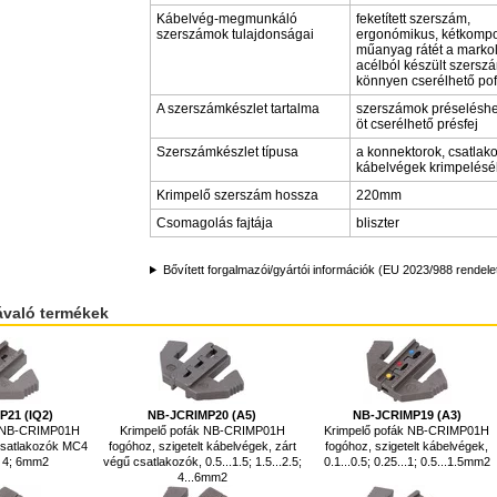
Kábelvég-megmunkáló
feketített szerszám,
szerszámok tulajdonságai
ergonómikus, kétkomp
műanyag rátét a markol
acélból készült szersz
könnyen cserélhető po
A szerszámkészlet tartalma
szerszámok préseléshe
öt cserélhető présfej
Szerszámkészlet típusa
a konnektorok, csatlak
kábelvégek krimpelés
Krimpelő szerszám hossza
220mm
Csomagolás fajtája
bliszter
Bővített forgalmazói/gyártói információk (EU 2023/988 rendele
ávaló termékek
P21 (IQ2)
NB-JCRIMP20 (A5)
NB-JCRIMP19 (A3)
k NB-CRIMP01H
Krimpelő pofák NB-CRIMP01H
Krimpelő pofák NB-CRIMP01H
 csatlakozók MC4
fogóhoz, szigetelt kábelvégek, zárt
fogóhoz, szigetelt kábelvégek,
; 4; 6mm2
végű csatlakozók, 0.5...1.5; 1.5...2.5;
0.1...0.5; 0.25...1; 0.5...1.5mm2
4...6mm2