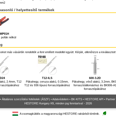
6mm2
hasonló / helyettesítő termékek
IMP01H
 pofák nélkül
ég
ket más vásárlók rendelték a fent említett modellel együtt. Kérjük, ellenőrizze a kiválasztott
-D24
T12-ILS
600-3.2D
lakú, 2.4mm, T12
Pákahegy, ceruza alakú, 0.15mm,
Pákahegy, véső alakú, 3.2mm, BK
orrasztópákához
T12 és 936 típusú forrasztópákához
forrasztóállomáshoz és BK906-A
forrasztópákához
•
Általános szerződési feltételek (ÁSZF)
•
Adatvédelem
•
BK-KITS
•
HESTORE API
•
Partner
HESTORE Hungary Kft, minden jog fenntartva! - 2026
A csomagküldés a magyarországi HESTORE raktárból történik.