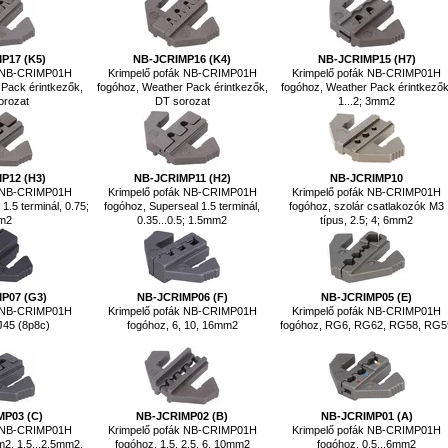
P17 (K5)
NB-JCRIMP16 (K4)
NB-JCRIMP15 (H7)
k NB-CRIMP01H
Krimpelő pofák NB-CRIMP01H
Krimpelő pofák NB-CRIMP01H
Pack érintkezők,
fogóhoz, Weather Pack érintkezők,
fogóhoz, Weather Pack érintkezők
orozat
DT sorozat
1...2; 3mm2
P12 (H3)
NB-JCRIMP11 (H2)
NB-JCRIMP10
k NB-CRIMP01H
Krimpelő pofák NB-CRIMP01H
Krimpelő pofák NB-CRIMP01H
1.5 terminál, 0.75;
fogóhoz, Superseal 1.5 terminál,
fogóhoz, szolár csatlakozók M3
m2
0.35...0.5; 1.5mm2
típus, 2.5; 4; 6mm2
P07 (G3)
NB-JCRIMP06 (F)
NB-JCRIMP05 (E)
k NB-CRIMP01H
Krimpelő pofák NB-CRIMP01H
Krimpelő pofák NB-CRIMP01H
J45 (8p8c)
fogóhoz, 6, 10, 16mm2
fogóhoz, RG6, RG62, RG58, RG5
MP03 (C)
NB-JCRIMP02 (B)
NB-JCRIMP01 (A)
k NB-CRIMP01H
Krimpelő pofák NB-CRIMP01H
Krimpelő pofák NB-CRIMP01H
m2, 1.5...2.5mm2,
fogóhoz, 1.5, 2.5, 6, 10mm2
fogóhoz, 0.5...6mm2