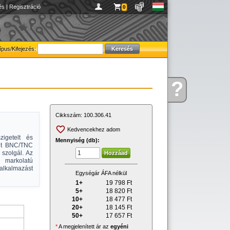
és
|
Regisztráció
0
ípus/Kifejezés:
?
Kérdése
van
Cikkszám:
100.306.41
Kedvencekhez adom
zigetelt és
Mennyiség (db):
int BNC/TNC
 szolgál. Az
 markolatú
alkalmazást
Egységár ÁFA nélkül
1+
19 798
Ft
5+
18 820
Ft
10+
18 477
Ft
20+
18 145
Ft
50+
17 657
Ft
*
A megjelenített ár az
egyéni