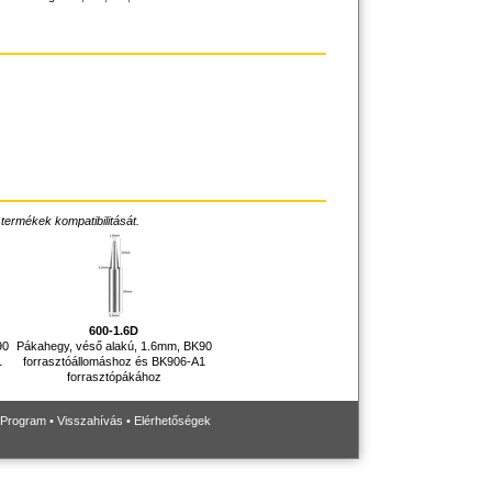
 termékek kompatibilitását.
600-1.6D
90
Pákahegy, véső alakú, 1.6mm, BK90
1
forrasztóállomáshoz és BK906-A1
forrasztópákához
 Program
•
Visszahívás
•
Elérhetőségek