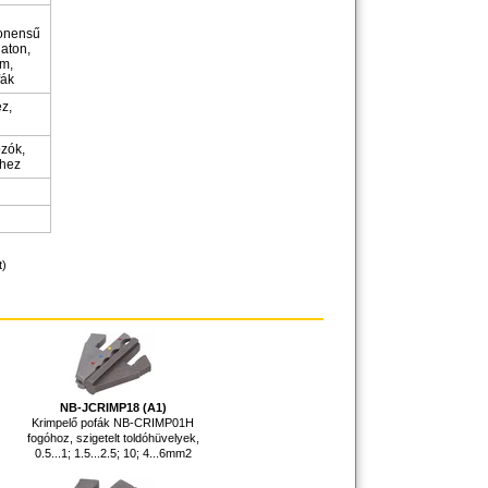
onensű
aton,
ám,
fák
z,
ozók,
éhez
t)
NB-JCRIMP18 (A1)
Krimpelő pofák NB-CRIMP01H
fogóhoz, szigetelt toldóhüvelyek,
0.5...1; 1.5...2.5; 10; 4...6mm2