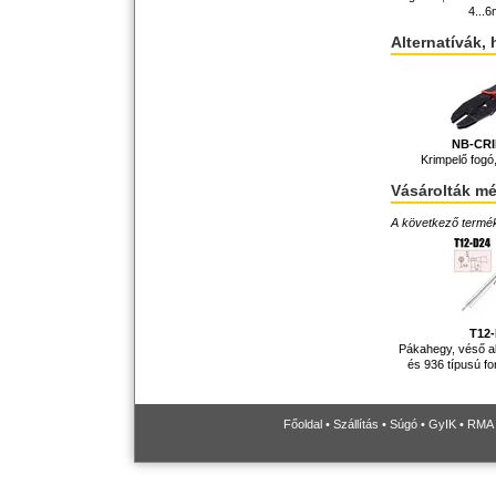
4...
Alternatívák, 
NB-CR
Krimpelő fogó,
Vásárolták m
A következő terméke
T12
Pákahegy, véső a
és 936 típusú f
Főoldal
•
Szállítás
•
Súgó
•
GyIK
•
RMA