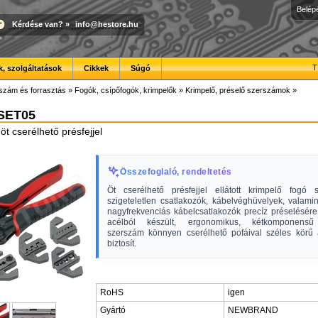
Belép
Kérdése van?
»
info@hestore.hu
T
, szolgáltatások
Cikkek
Súgó
szám és forrasztás
»
Fogók, csípőfogók, krimpelők
»
Krimpelő, préselő szerszámok
»
SET05
öt cserélhető présfejjel
Összefoglaló, rendeltetés
Öt cserélhető présfejjel ellátott krimpelő fogó s
szigeteletlen csatlakozók, kábelvéghüvelyek, valam
nagyfrekvenciás kábelcsatlakozók precíz préselésére
acélból készült, ergonomikus, kétkomponensű
szerszám könnyen cserélhető pofáival széles körű 
biztosít.
RoHS
igen
Gyártó
NEWBRAND