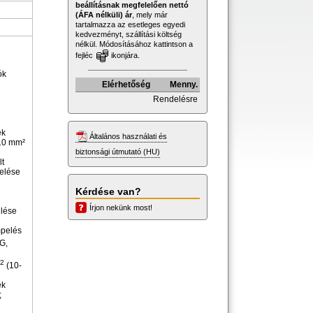
beállításnak megfelelően nettó
(ÁFA nélküli) ár
, mely már
tartalmazza az esetleges egyedi
kedvezményt, szállítási költség
nélkül. Módosításához kattintson a
fejléc
ikonjára.
ók
Elérhetőség
Menny.
Rendelésre
ek
Általános használati és
 10 mm²
biztonsági útmutató (HU)
lt
elése
Kérdése van?
Írjon nekünk most!
elése
mpelés
G,
2
(10-
ek
;