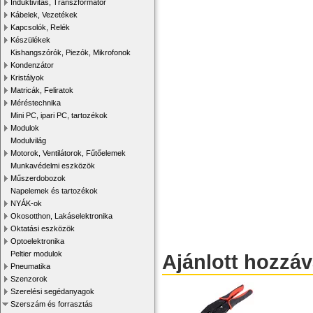
Induktivitás, Transzformátor
Kábelek, Vezetékek
Kapcsolók, Relék
Készülékek
Kishangszórók, Piezók, Mikrofonok
Kondenzátor
Kristályok
Matricák, Feliratok
Méréstechnika
Mini PC, ipari PC, tartozékok
Modulok
Modulvilág
Motorok, Ventilátorok, Fűtőelemek
Munkavédelmi eszközök
Műszerdobozok
Napelemek és tartozékok
NYÁK-ok
Okosotthon, Lakáselektronika
Oktatási eszközök
Optoelektronika
Peltier modulok
Ajánlott hozzá
Pneumatika
Szenzorok
Szerelési segédanyagok
Szerszám és forrasztás