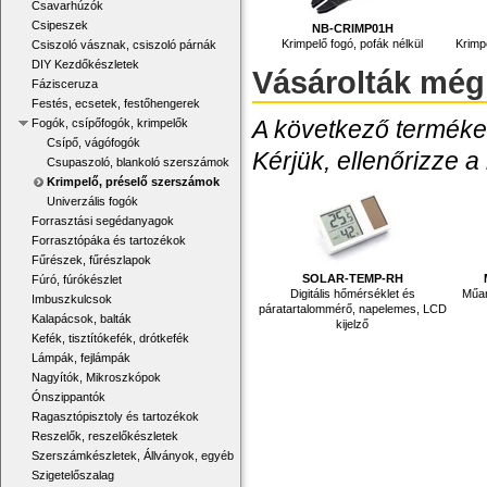
Csavarhúzók
Csipeszek
NB-CRIMP01H
Krimpelő fogó, pofák nélkül
Krimpe
Csiszoló vásznak, csiszoló párnák
DIY Kezdőkészletek
Vásárolták még
Fázisceruza
Festés, ecsetek, festőhengerek
A következő termékek
Fogók, csípőfogók, krimpelők
Csípő, vágófogók
Kérjük, ellenőrizze a
Csupaszoló, blankoló szerszámok
Krimpelő, préselő szerszámok
Univerzális fogók
Forrasztási segédanyagok
Forrasztópáka és tartozékok
Fűrészek, fűrészlapok
SOLAR-TEMP-RH
Fúró, fúrókészlet
Digitális hőmérséklet és
Műan
Imbuszkulcsok
páratartalommérő, napelemes, LCD
Kalapácsok, balták
kijelző
Kefék, tisztítókefék, drótkefék
Lámpák, fejlámpák
Nagyítók, Mikroszkópok
Ónszippantók
Ragasztópisztoly és tartozékok
Reszelők, reszelőkészletek
Szerszámkészletek, Állványok, egyéb
Szigetelőszalag