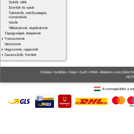
Szikék, ollók
Szorítók és satuk
Tolómérők, mérőszalagok,
vízmértékek
Vésők
Villáskulcsok, dugókulcsok
Tápegységek, Adapterek
Tranzisztorok
Varisztorok
Vegyszerek, ragasztók
Zavarszűrők, Ferritek
Főoldal
•
Szállítás
•
Súgó
•
GyIK
•
RMA
•
Általános szerződési fe
HESTO
A csomagküldés a ma