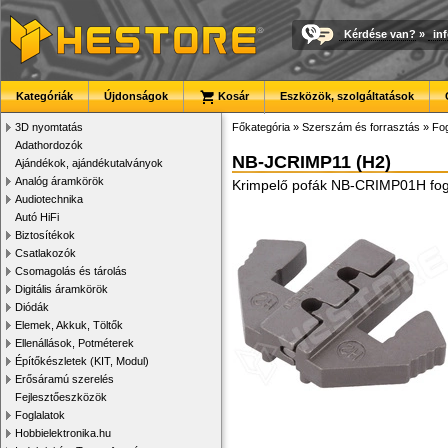
Kérdése van?
»
in
Kategóriák
Újdonságok
Kosár
Eszközök, szolgáltatások
3D nyomtatás
Főkategória
»
Szerszám és forrasztás
»
Fog
Adathordozók
NB-JCRIMP11 (H2)
Ajándékok, ajándékutalványok
Analóg áramkörök
Krimpelő pofák NB-CRIMP01H fogó
Audiotechnika
Autó HiFi
Biztosítékok
Csatlakozók
Csomagolás és tárolás
Digitális áramkörök
Diódák
Elemek, Akkuk, Töltők
Ellenállások, Potméterek
Építőkészletek (KIT, Modul)
Erősáramú szerelés
Fejlesztőeszközök
Foglalatok
Hobbielektronika.hu