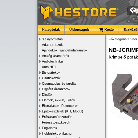
Kategóriák
Újdonságok
Kosár
Eszközök
3D nyomtatás
Főkategória
»
Szer
Adathordozók
NB-JCRIMP
Ajándékok, ajándékutalványok
Analóg áramkörök
Krimpelő pofák
Audiotechnika
Autó HiFi
Biztosítékok
Csatlakozók
Csomagolás és tárolás
Digitális áramkörök
Diódák
Elemek, Akkuk, Töltők
Ellenállások, Potméterek
Építőkészletek (KIT, Modul)
Erősáramú szerelés
Fejlesztőeszközök
Foglalatok
Hobbielektronika.hu