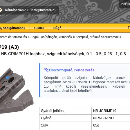
Belép
Kérdése van?
»
info@hestore.hu
T
, szolgáltatások
Cikkek
Súgó
szám és forrasztás
»
Fogók, csípőfogók, krimpelők
»
Krimpelő, préselő szerszámok
»
19 (A3)
 NB-CRIMP01H fogóhoz, szigetelt kábelvégek, 0.1...0.5; 0.25...1; 0.5.
Összefoglaló, rendeltetés
Krimpelő pofák szigetelt kábelvégek precíz p
szolgálnak. Az NB-CRIMP01H fogóhoz tervezett acél ki
1,5 mm² közötti vezetékmetszetű kábelek m
csatlakoztatását teszi lehetővé.
Gyártói jelölés
NB-JCRIMP19
Gyártó
NEWBRAND
Súly
65g