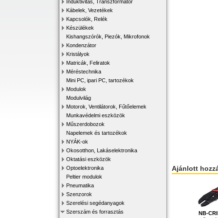
Induktivitás, Transzformátor
Kábelek, Vezetékek
Kapcsolók, Relék
Készülékek
Kishangszórók, Piezók, Mikrofonok
Kondenzátor
Kristályok
Matricák, Feliratok
Méréstechnika
Mini PC, ipari PC, tartozékok
Modulok
Modulvilág
Motorok, Ventilátorok, Fűtőelemek
Munkavédelmi eszközök
Műszerdobozok
Napelemek és tartozékok
NYÁK-ok
Okosotthon, Lakáselektronika
Oktatási eszközök
Ajánlott hozz
Optoelektronika
Peltier modulok
Pneumatika
Szenzorok
Szerelési segédanyagok
Szerszám és forrasztás
NB-CR