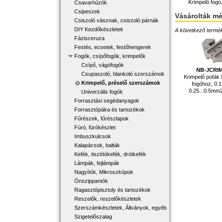
Krimpelő fogó,
Csavarhúzók
Csipeszek
Vásárolták m
Csiszoló vásznak, csiszoló párnák
DIY Kezdőkészletek
A következő terméke
Fázisceruza
Festés, ecsetek, festőhengerek
Fogók, csípőfogók, krimpelők
Csípő, vágófogók
NB-JCRIM
Csupaszoló, blankoló szerszámok
Krimpelő pofá
Krimpelő, préselő szerszámok
fogóhoz, 0.1
0.25...0.5mm2
Univerzális fogók
Forrasztási segédanyagok
Forrasztópáka és tartozékok
Fűrészek, fűrészlapok
Fúró, fúrókészlet
Imbuszkulcsok
Kalapácsok, balták
Kefék, tisztítókefék, drótkefék
Lámpák, fejlámpák
Nagyítók, Mikroszkópok
Ónszippantók
Ragasztópisztoly és tartozékok
Reszelők, reszelőkészletek
Szerszámkészletek, Állványok, egyéb
Szigetelőszalag