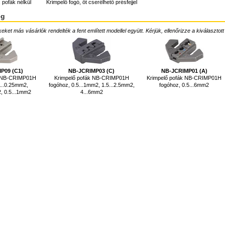
 pofák nélkül
Krimpelő fogó, öt cserélhető présfejjel
ég
ket más vásárlók rendelték a fent említett modellel együtt. Kérjük, ellenőrizze a kiválasztott
P09 (C1)
NB-JCRIMP03 (C)
NB-JCRIMP01 (A)
k NB-CRIMP01H
Krimpelő pofák NB-CRIMP01H
Krimpelő pofák NB-CRIMP01H
...0.25mm2,
fogóhoz, 0.5...1mm2, 1.5...2.5mm2,
fogóhoz, 0.5...6mm2
, 0.5...1mm2
4...6mm2