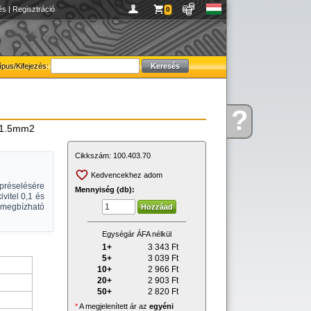
és
|
Regisztráció
0
ípus/Kifejezés:
?
Kérdése
..1.5mm2
van
Cikkszám:
100.403.70
Kedvencekhez adom
réselésére
Mennyiség (db):
vitel 0,1 és
egbízható
Egységár ÁFA nélkül
1+
3 343
Ft
5+
3 039
Ft
10+
2 966
Ft
20+
2 903
Ft
50+
2 820
Ft
*
A megjelenített ár az
egyéni