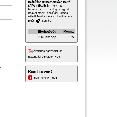
beállításnak megfelelően nettó
(ÁFA nélküli) ár
, mely már
tartalmazza az esetleges egyedi
kedvezményt, szállítási költség
nélkül. Módosításához kattintson a
fejléc
ikonjára.
Elérhetőség
Menny.
3 munkanap
> 25
Általános használati és
biztonsági útmutató (HU)
t)
Kérdése van?
Írjon nekünk most!