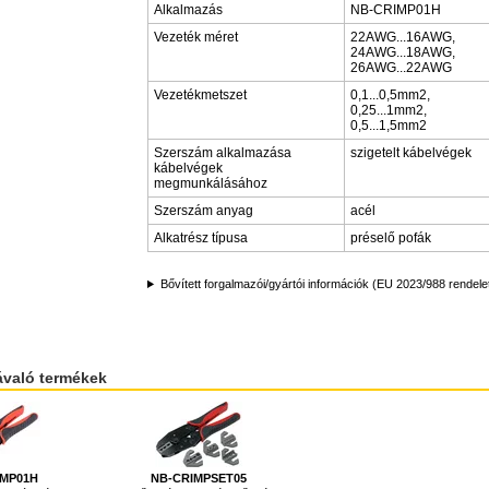
Alkalmazás
NB-CRIMP01H
Vezeték méret
22AWG...16AWG,
24AWG...18AWG,
26AWG...22AWG
Vezetékmetszet
0,1...0,5mm2,
0,25...1mm2,
0,5...1,5mm2
Szerszám alkalmazása
szigetelt kábelvégek
kábelvégek
megmunkálásához
Szerszám anyag
acél
Alkatrész típusa
préselő pofák
Bővített forgalmazói/gyártói információk (EU 2023/988 rendele
ávaló termékek
IMP01H
NB-CRIMPSET05