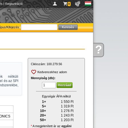
és
|
Regisztráció
0
ípus/Kifejezés:
?
Kérdése
van
Cikkszám:
100.279.56
Kedvencekhez adom
k nélküli
Mennyiség (db):
el és az SPI
endszerekbe,
Egységár ÁFA nélkül
1+
1 550
Ft
5+
1 319
Ft
10+
1 276
Ft
20+
1 243
Ft
ONICS
50+
1 203
Ft
*
A megjelenített ár az
egyéni