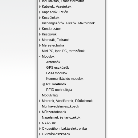
Induktivitás, Transzformátor
Kábelek, Vezetékek
Kapcsolók, Relék
Készülékek
Kishangszórók, Piezók, Mikrofonok
Kondenzátor
Kristályok
Matricák, Feliratok
Méréstechnika
Mini PC, ipari PC, tartozékok
Modulok
Antennák
GPS eszközök
GSM modulok
Kommunikációs modulok
RF modulok
RFID technológia
Modulvilág
Motorok, Ventilátorok, Fűtőelemek
Munkavédelmi eszközök
Műszerdobozok
Napelemek és tartozékok
NYÁK-ok
Okosotthon, Lakáselektronika
Oktatási eszközök