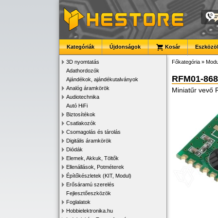
Kategóriák
Újdonságok
Kosár
Eszközök
3D nyomtatás
Főkategória
»
Modu
Adathordozók
RFM01-868
Ajándékok, ajándékutalványok
Analóg áramkörök
Miniatűr vev
Audiotechnika
Autó HiFi
Biztosítékok
Csatlakozók
Csomagolás és tárolás
Digitális áramkörök
Diódák
Elemek, Akkuk, Töltők
Ellenállások, Potméterek
Építőkészletek (KIT, Modul)
Erősáramú szerelés
Fejlesztőeszközök
Foglalatok
Hobbielektronika.hu