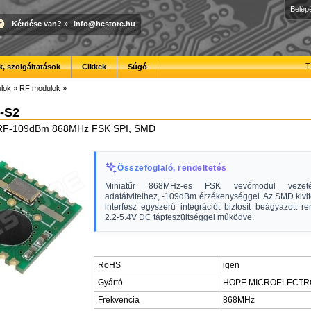
Belép
Kérdése van?
»
info@hestore.hu
T
, szolgáltatások
Cikkek
Súgó
lok
»
RF modulok
»
-S2
ő RF-109dBm 868MHz FSK SPI, SMD
Összefoglaló, rendeltetés
Miniatűr 868MHz-es FSK vevőmodul vezeté
adatátvitelhez, -109dBm érzékenységgel. Az SMD kivit
interfész egyszerű integrációt biztosít beágyazott r
2.2-5.4V DC tápfeszültséggel működve.
RoHS
igen
Gyártó
HOPE MICROELECTR
Frekvencia
868MHz