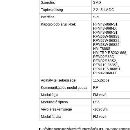
Szerelés
SMD
Tápfeszültség
2.2...5.4V DC
Interfész
SPI
Kapcsolódó árucikkek
RFM42-868-S1,
RFM43-868-D,
RFM43-868-S1,
RFM66W-868S2,
RFM67W-868S2,
RFM68W-868S2,
HM-T868S,
HM-TRP-RS232-868,
RFM02/868D,
RFM02/868S2,
RFM119-868S1,
RFM119S-868S1,
RFM42-868-D
Adatátvitel sebessége
115.2kbps
Kommunikációs modul típusa
RF
Modul fajta
FM vevő
Moduláció típusa
FSK
Vevő érzékenysége
-109dBm
Modul fajtája
FM vevő
Bővített forgalmazói/gyártói információk (EU 2023/988 rendele