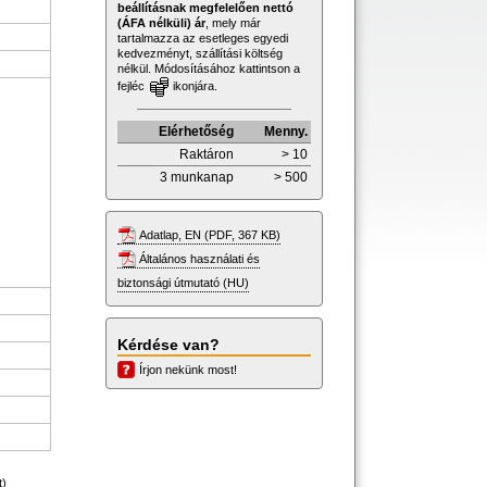
beállításnak megfelelően nettó
(ÁFA nélküli) ár
, mely már
tartalmazza az esetleges egyedi
kedvezményt, szállítási költség
nélkül. Módosításához kattintson a
fejléc
ikonjára.
Elérhetőség
Menny.
Raktáron
> 10
3 munkanap
> 500
Adatlap, EN (PDF, 367 KB)
Általános használati és
biztonsági útmutató (HU)
Kérdése van?
Írjon nekünk most!
t)