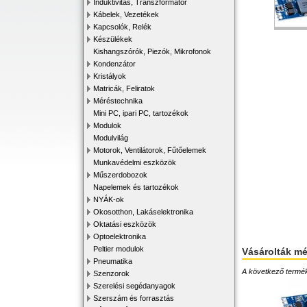
Induktivitás, Transzformátor
Kábelek, Vezetékek
Kapcsolók, Relék
Készülékek
Kishangszórók, Piezók, Mikrofonok
Kondenzátor
Kristályok
Matricák, Feliratok
Méréstechnika
Mini PC, ipari PC, tartozékok
Modulok
Modulvilág
Motorok, Ventilátorok, Fűtőelemek
Munkavédelmi eszközök
Műszerdobozok
Napelemek és tartozékok
NYÁK-ok
Okosotthon, Lakáselektronika
Oktatási eszközök
Optoelektronika
Peltier modulok
Vásárolták m
Pneumatika
A következő terméke
Szenzorok
Szerelési segédanyagok
Szerszám és forrasztás