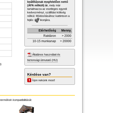
beállításnak megfelelően nettó
(ÁFA nélküli) ár
, mely már
tartalmazza az esetleges egyedi
kedvezményt, szállítási költség
nélkül. Módosításához kattintson a
fejléc
ikonjára.
Elérhetőség
Menny.
Raktáron
> 2000
10-15 munkanap
> 20000
Általános használati és
biztonsági útmutató (HU)
t)
Kérdése van?
Írjon nekünk most!
 termékek kompatibilitását.