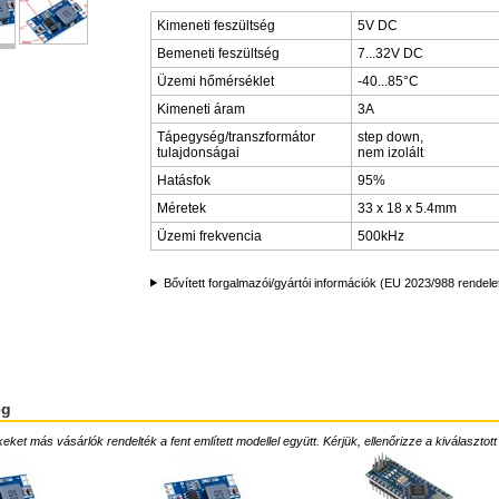
Kimeneti feszültség
5V DC
Bemeneti feszültség
7...32V DC
Üzemi hőmérséklet
-40...85°C
Kimeneti áram
3A
Tápegység/transzformátor
step down,
tulajdonságai
nem izolált
Hatásfok
95%
Méretek
33 x 18 x 5.4mm
Üzemi frekvencia
500kHz
Bővített forgalmazói/gyártói információk (EU 2023/988 rendele
ég
ket más vásárlók rendelték a fent említett modellel együtt. Kérjük, ellenőrizze a kiválasztott