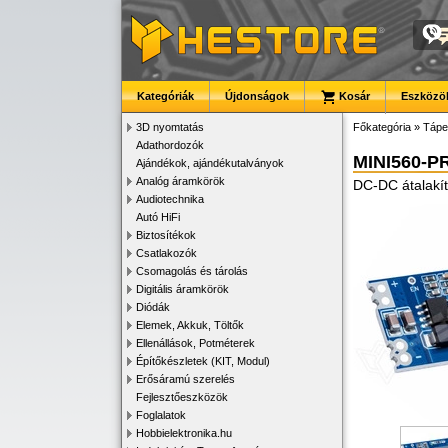
Kategóriák
Újdonságok
Kosár
Eszközök
3D nyomtatás
Főkategória
»
Tápe
Adathordozók
MINI560-P
Ajándékok, ajándékutalványok
Analóg áramkörök
DC-DC átalakít
Audiotechnika
Autó HiFi
Biztosítékok
Csatlakozók
Csomagolás és tárolás
Digitális áramkörök
Diódák
Elemek, Akkuk, Töltők
Ellenállások, Potméterek
Építőkészletek (KIT, Modul)
Erősáramú szerelés
Fejlesztőeszközök
Foglalatok
Hobbielektronika.hu