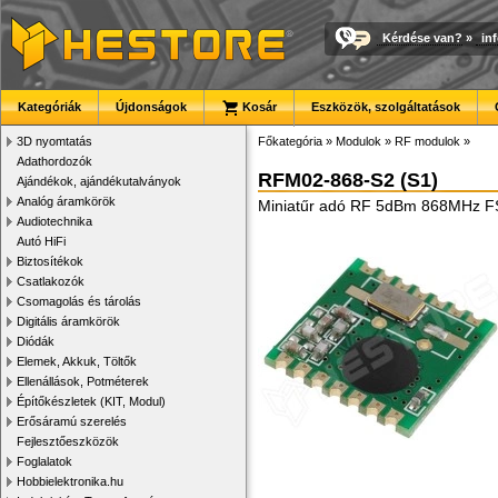
Kérdése van?
»
in
Kategóriák
Újdonságok
Kosár
Eszközök, szolgáltatások
3D nyomtatás
Főkategória
»
Modulok
»
RF modulok
»
Adathordozók
RFM02-868-S2 (S1)
Ajándékok, ajándékutalványok
Analóg áramkörök
Miniatűr adó RF 5dBm 868MHz F
Audiotechnika
Autó HiFi
Biztosítékok
Csatlakozók
Csomagolás és tárolás
Digitális áramkörök
Diódák
Elemek, Akkuk, Töltők
Ellenállások, Potméterek
Építőkészletek (KIT, Modul)
Erősáramú szerelés
Fejlesztőeszközök
Foglalatok
Hobbielektronika.hu