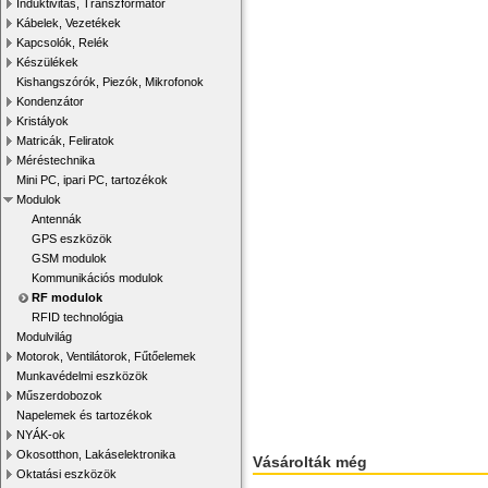
Induktivitás, Transzformátor
Kábelek, Vezetékek
Kapcsolók, Relék
Készülékek
Kishangszórók, Piezók, Mikrofonok
Kondenzátor
Kristályok
Matricák, Feliratok
Méréstechnika
Mini PC, ipari PC, tartozékok
Modulok
Antennák
GPS eszközök
GSM modulok
Kommunikációs modulok
RF modulok
RFID technológia
Modulvilág
Motorok, Ventilátorok, Fűtőelemek
Munkavédelmi eszközök
Műszerdobozok
Napelemek és tartozékok
NYÁK-ok
Okosotthon, Lakáselektronika
Vásárolták még
Oktatási eszközök