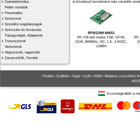
Optoelektronika
A következő termékeket más vásárlók rendelték
Peltier modulok
Pneumatika
Szenzorok
Szerelési segédanyagok
Szerszám és forrasztás
RFM119W-868S1
Tápegységek, Adapterek
RF, FM adó modul, FSK, GFSK,
RF,
Tranzisztorok
OOK, 868MHz, I2C, 1.8...3.6VDC,
O
13dBm
Varisztorok
Vegyszerek, ragasztók
Zavarszűrők, Ferritek
Főoldal
•
Szállítás
•
Súgó
•
GyIK
•
RMA
•
Általános szerződési fe
HESTO
A csomagküldés a ma