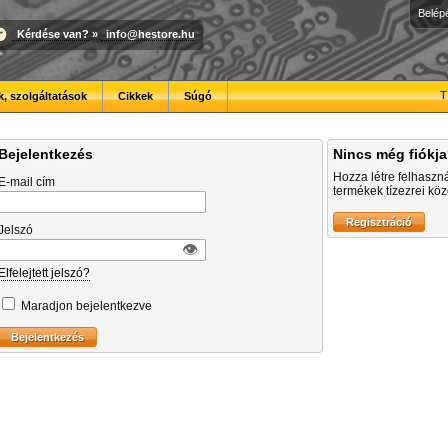
Belép
Kérdése van?
»
info@hestore.hu
T
, szolgáltatások
Cikkek
Súgó
Bejelentkezés
Nincs még fiókj
Hozza létre felhaszn
E-mail cím
termékek tízezrei közö
Jelszó
👁︎
Elfelejtett jelszó?
Maradjon bejelentkezve