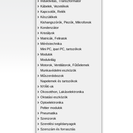
Induktivitás, Transzformátor
Kábelek, Vezetékek
Kapcsolók, Relék
Készülékek
Kishangszórók, Piezók, Mikrofonok
Kondenzátor
Kristályok
Matricák, Feliratok
Méréstechnika
Mini PC, ipari PC, tartozékok
Modulok
Modulvilág
Motorok, Ventilátorok, Fűtőelemek
Munkavédelmi eszközök
Műszerdobozok
Napelemek és tartozékok
NYÁK-ok
Okosotthon, Lakáselektronika
Oktatási eszközök
Optoelektronika
Peltier modulok
Pneumatika
Szenzorok
Szerelési segédanyagok
Szerszám és forrasztás