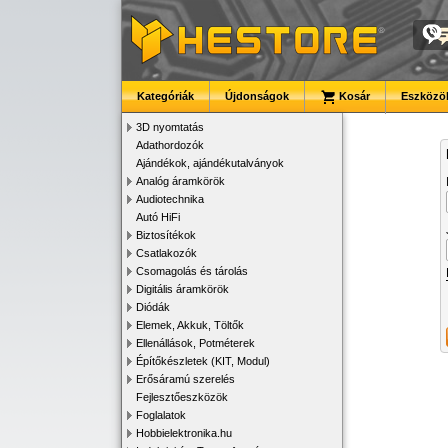
Kategóriák
Újdonságok
Kosár
Eszközök
3D nyomtatás
Adathordozók
Ajándékok, ajándékutalványok
Analóg áramkörök
Audiotechnika
Autó HiFi
Biztosítékok
Csatlakozók
Csomagolás és tárolás
Digitális áramkörök
Diódák
Elemek, Akkuk, Töltők
Ellenállások, Potméterek
Építőkészletek (KIT, Modul)
Erősáramú szerelés
Fejlesztőeszközök
Foglalatok
Hobbielektronika.hu