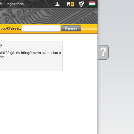
és
|
Regisztráció
0
ípus/Kifejezés:
a?
?
Kérdése
álói fiókját és böngésszen szabadon a
van
tt!