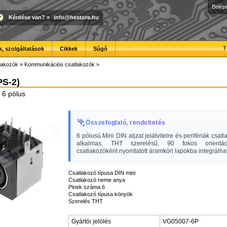
Belép
Kérdése van?
»
info@hestore.hu
T
, szolgáltatások
Cikkek
Súgó
lakozók
»
Kommunikációs csatlakozók
»
PS-2)
, 6 pólus
Összefoglaló, rendeltetés
6 pólusú Mini DIN aljzat jelátvitelre és perifériák csat
alkalmas. THT szerelésű, 90 fokos orientá
csatlakozóként nyomtatott áramköri lapokba integrálha
Csatlakozó típusa DIN mini
Csatlakozó neme anya
Pinek száma 6
Csatlakozó típusa könyök
Szerelés THT
Gyártói jelölés
VG05007-6P