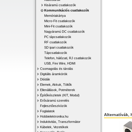
Kisáramú csatlakozók
Kommunikációs csatlakozók
Memóriakártya
Micro-Fit csatlakozók
Mini-Fit csatlakozók
Nagyáramú DC csatlakozók
PC tápcsatlakozók
RF csatlakozók
SD ipari csatlakozók
Tápcsatlakozók
Telefon, hálózati, RJ csatlakozók
USB, Fire Wire, HDMI
Csomagolás és tárolás
Digitális áramkörök
Diódák
Elemek, Akkuk, Töltők
Ellenállások, Potméterek
Építőkészletek (KIT, Modul)
Erősáramú szerelés
Fejlesztőeszközök
Foglalatok
Alternatívák, 
Hobbielektronika.hu
Induktivitás, Transzformátor
Kábelek, Vezetékek