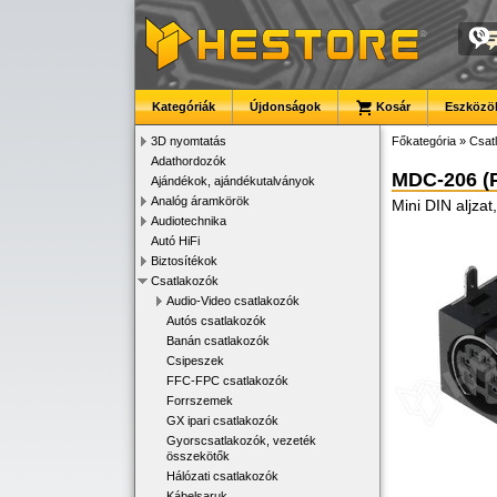
Kategóriák
Újdonságok
Kosár
Eszközök
3D nyomtatás
Főkategória
»
Csat
Adathordozók
MDC-206 (
Ajándékok, ajándékutalványok
Analóg áramkörök
Mini DIN aljzat
Audiotechnika
Autó HiFi
Biztosítékok
Csatlakozók
Audio-Video csatlakozók
Autós csatlakozók
Banán csatlakozók
Csipeszek
FFC-FPC csatlakozók
Forrszemek
GX ipari csatlakozók
Gyorscsatlakozók, vezeték
összekötők
Hálózati csatlakozók
Kábelsaruk