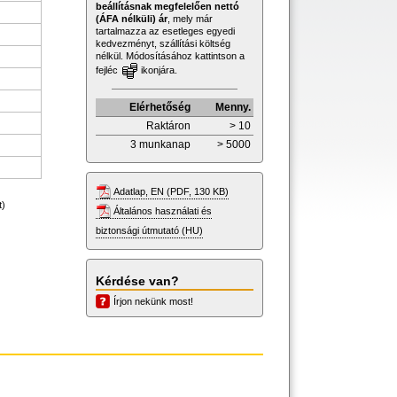
beállításnak megfelelően nettó
(ÁFA nélküli) ár
, mely már
tartalmazza az esetleges egyedi
kedvezményt, szállítási költség
nélkül. Módosításához kattintson a
fejléc
ikonjára.
Elérhetőség
Menny.
Raktáron
> 10
3 munkanap
> 5000
Adatlap, EN (PDF, 130 KB)
t)
Általános használati és
biztonsági útmutató (HU)
Kérdése van?
Írjon nekünk most!