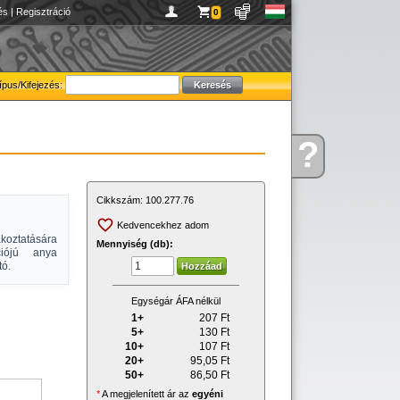
és
|
Regisztráció
0
ípus/Kifejezés:
?
Kérdése
van
Cikkszám:
100.277.76
Kedvencekhez adom
lakoztatására
Mennyiség (db):
ciójú anya
tó.
Egységár ÁFA nélkül
1+
207
Ft
5+
130
Ft
10+
107
Ft
20+
95,05
Ft
50+
86,50
Ft
*
A megjelenített ár az
egyéni