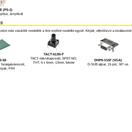
E (PS-2)
 pólus, árnyékolt
ég
ket más vásárlók rendelték a fent említett modellel együtt. Kérjük, ellenőrizze a kiválasztott
TACT-613N-F
TACT mikrokapcsoló, SPST-NO,
B-68
DHP9-V15F (VGA)
THT, 6 x 6mm, 13mm, fekete
 furatgalvánozott,
D-SUB aljzat, 15-pól., 90°-os
 nyák, FR4