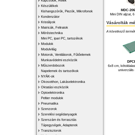
Kapcsolók, Relék
Készülékek
MDC-206
Kishangszórók, Piezók, Mikrofonok
Mini DIN aljzat, 6
Kondenzátor
Vásárolták m
Kristályok
Matricák, Feliratok
A következő terméke
Méréstechnika
Mini PC, ipari PC, tartozékok
Modulok
Modulvilág
Motorok, Ventilátorok, Fűtőelemek
Munkavédelmi eszközök
DPC
Műszerdobozok
6x8 cm, kétoldalas
univerzális
Napelemek és tartozékok
NYÁK-ok
Okosotthon, Lakáselektronika
Oktatási eszközök
Optoelektronika
Peltier modulok
Pneumatika
Szenzorok
Szerelési segédanyagok
Szerszám és forrasztás
Tápegységek, Adapterek
Tranzisztorok