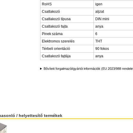
RoHS
igen
Csatlakozó
aljzat
Csatlakozó típusa
DIN mini
Csatlakozó fajta
anya
Pinek száma
6
Elektromos szerelés
THT
Térbeli orientáció
90 fokos
Csatlakozó fajtája
anya
Bővített forgalmazói/gyártói információk (EU 2023/988 rendele
hasonló / helyettesítő termékek