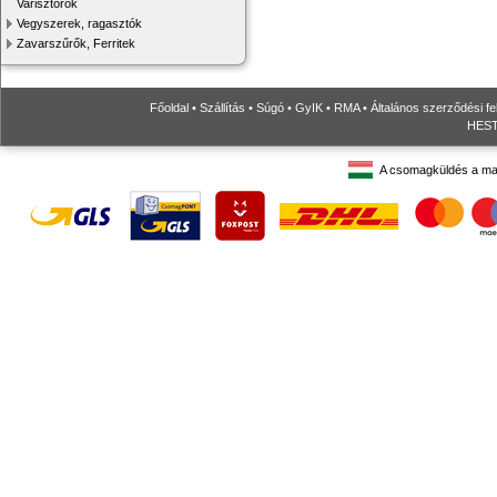
Varisztorok
Vegyszerek, ragasztók
Zavarszűrők, Ferritek
Főoldal
•
Szállítás
•
Súgó
•
GyIK
•
RMA
•
Általános szerződési fe
HESTO
A csomagküldés a ma