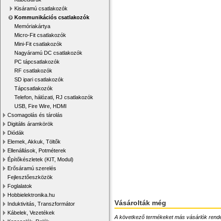
Kisáramú csatlakozók
Kommunikációs csatlakozók
Memóriakártya
Micro-Fit csatlakozók
Mini-Fit csatlakozók
Nagyáramú DC csatlakozók
PC tápcsatlakozók
RF csatlakozók
SD ipari csatlakozók
Tápcsatlakozók
Telefon, hálózati, RJ csatlakozók
USB, Fire Wire, HDMI
Csomagolás és tárolás
Digitális áramkörök
Diódák
Elemek, Akkuk, Töltők
Ellenállások, Potméterek
Építőkészletek (KIT, Modul)
Erősáramú szerelés
Fejlesztőeszközök
Foglalatok
Hobbielektronika.hu
Vásárolták még
Induktivitás, Transzformátor
Kábelek, Vezetékek
A következő termékeket más vásárlók rendelték