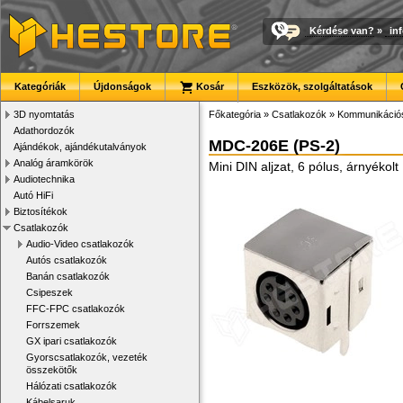
Kérdése van?
»
in
Kategóriák
Újdonságok
Kosár
Eszközök, szolgáltatások
3D nyomtatás
Főkategória
»
Csatlakozók
»
Kommunikációs
Adathordozók
MDC-206E (PS-2)
Ajándékok, ajándékutalványok
Analóg áramkörök
Mini DIN aljzat, 6 pólus, árnyékolt
Audiotechnika
Autó HiFi
Biztosítékok
Csatlakozók
Audio-Video csatlakozók
Autós csatlakozók
Banán csatlakozók
Csipeszek
FFC-FPC csatlakozók
Forrszemek
GX ipari csatlakozók
Gyorscsatlakozók, vezeték
összekötők
Hálózati csatlakozók
Kábelsaruk