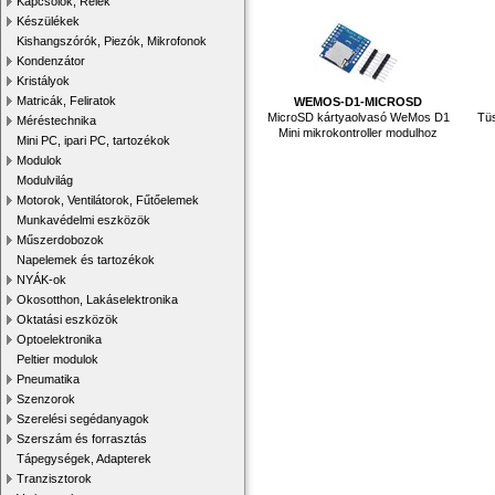
Kapcsolók, Relék
Készülékek
Kishangszórók, Piezók, Mikrofonok
Kondenzátor
Kristályok
Matricák, Feliratok
WEMOS-D1-MICROSD
MicroSD kártyaolvasó WeMos D1
Tüs
Méréstechnika
Mini mikrokontroller modulhoz
Mini PC, ipari PC, tartozékok
Modulok
Modulvilág
Motorok, Ventilátorok, Fűtőelemek
Munkavédelmi eszközök
Műszerdobozok
Napelemek és tartozékok
NYÁK-ok
Okosotthon, Lakáselektronika
Oktatási eszközök
Optoelektronika
Peltier modulok
Pneumatika
Szenzorok
Szerelési segédanyagok
Szerszám és forrasztás
Tápegységek, Adapterek
Tranzisztorok