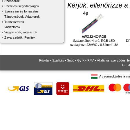
Szenzorok
Kérjük, ellenőrizze a
Szerelési segédanyagok
Szerszám és forrasztás
Tápegységek, Adapterek
Tranzisztorok
Varisztorok
Vegyszerek, ragasztók
AWG22-4C-RGB
Zavarszűrők, Ferritek
Szalagkábel, 4 erű, RGB LED
DI
szalaghoz, 22AWG / 0.34mm², 3A
Főoldal
•
Szállítás
•
Súgó
•
GyIK
•
RMA
•
Általános szerződési fe
HESTO
A csomagküldés a ma