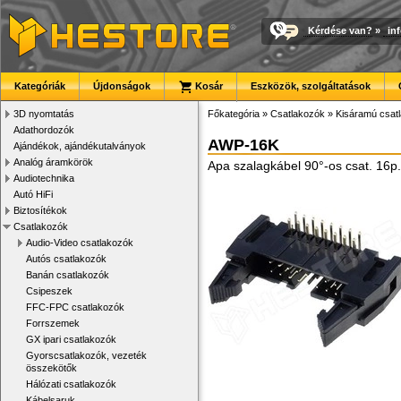
Kérdése van?
»
in
Kategóriák
Újdonságok
Kosár
Eszközök, szolgáltatások
3D nyomtatás
Főkategória
»
Csatlakozók
»
Kisáramú csat
Adathordozók
AWP-16K
Ajándékok, ajándékutalványok
Analóg áramkörök
Apa szalagkábel 90°-os csat. 16p.
Audiotechnika
Autó HiFi
Biztosítékok
Csatlakozók
Audio-Video csatlakozók
Autós csatlakozók
Banán csatlakozók
Csipeszek
FFC-FPC csatlakozók
Forrszemek
GX ipari csatlakozók
Gyorscsatlakozók, vezeték
összekötők
Hálózati csatlakozók
Kábelsaruk