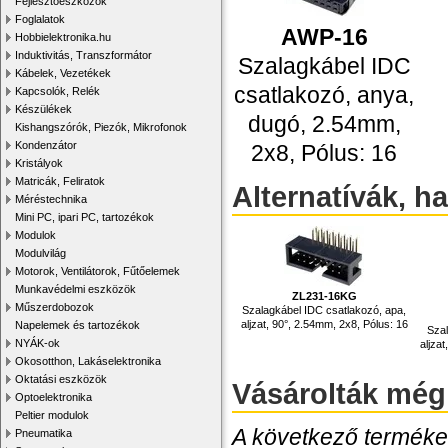
Fejlesztőeszközök
Foglalatok
AWP-16
Hobbielektronika.hu
Induktivitás, Transzformátor
Szalagkábel IDC
Kábelek, Vezetékek
csatlakozó, anya,
Kapcsolók, Relék
Készülékek
dugó, 2.54mm,
Kishangszórók, Piezók, Mikrofonok
Kondenzátor
2x8, Pólus: 16
Kristályok
Matricák, Feliratok
Alternatívák, h
Méréstechnika
Mini PC, ipari PC, tartozékok
Modulok
Modulvilág
Motorok, Ventilátorok, Fűtőelemek
Munkavédelmi eszközök
ZL231-16KG
Műszerdobozok
Szalagkábel IDC csatlakozó, apa,
aljzat, 90°, 2.54mm, 2x8, Pólus: 16
Napelemek és tartozékok
Szal
NYÁK-ok
aljza
Okosotthon, Lakáselektronika
Oktatási eszközök
Vásárolták még
Optoelektronika
Peltier modulok
A következő termékek
Pneumatika