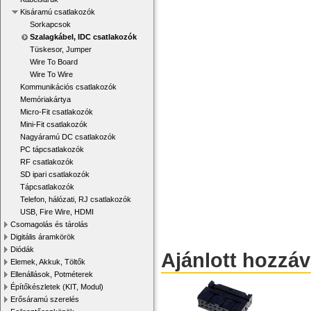
Kisáramú csatlakozók
Sorkapcsok
Szalagkábel, IDC csatlakozók
Tüskesor, Jumper
Wire To Board
Wire To Wire
Kommunikációs csatlakozók
Memóriakártya
Micro-Fit csatlakozók
Mini-Fit csatlakozók
Nagyáramú DC csatlakozók
PC tápcsatlakozók
RF csatlakozók
SD ipari csatlakozók
Tápcsatlakozók
Telefon, hálózati, RJ csatlakozók
USB, Fire Wire, HDMI
Csomagolás és tárolás
Digitális áramkörök
Diódák
Ajánlott hozzá
Elemek, Akkuk, Töltők
Ellenállások, Potméterek
Építőkészletek (KIT, Modul)
Erősáramú szerelés