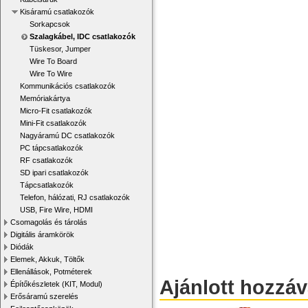
Kisáramú csatlakozók
Sorkapcsok
Szalagkábel, IDC csatlakozók
Tüskesor, Jumper
Wire To Board
Wire To Wire
Kommunikációs csatlakozók
Memóriakártya
Micro-Fit csatlakozók
Mini-Fit csatlakozók
Nagyáramú DC csatlakozók
PC tápcsatlakozók
RF csatlakozók
SD ipari csatlakozók
Tápcsatlakozók
Telefon, hálózati, RJ csatlakozók
USB, Fire Wire, HDMI
Csomagolás és tárolás
Digitális áramkörök
Diódák
Elemek, Akkuk, Töltők
Ellenállások, Potméterek
Ajánlott hozzá
Építőkészletek (KIT, Modul)
Erősáramú szerelés