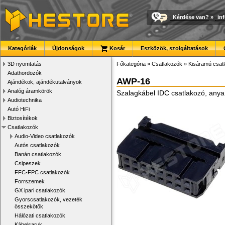
Kérdése van?
»
in
Kategóriák
Újdonságok
Kosár
Eszközök, szolgáltatások
3D nyomtatás
Főkategória
»
Csatlakozók
»
Kisáramú csat
Adathordozók
AWP-16
Ajándékok, ajándékutalványok
Analóg áramkörök
Szalagkábel IDC csatlakozó, anya
Audiotechnika
Autó HiFi
Biztosítékok
Csatlakozók
Audio-Video csatlakozók
Autós csatlakozók
Banán csatlakozók
Csipeszek
FFC-FPC csatlakozók
Forrszemek
GX ipari csatlakozók
Gyorscsatlakozók, vezeték
összekötők
Hálózati csatlakozók
Kábelsaruk