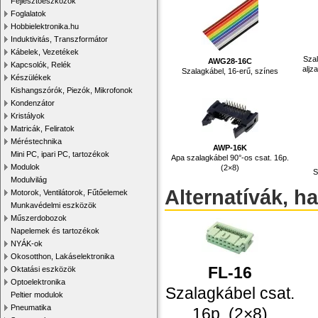
Fejlesztőeszközök
Foglalatok
Hobbielektronika.hu
Induktivitás, Transzformátor
Kábelek, Vezetékek
Szal
AWG28-16C
Kapcsolók, Relék
aljz
Szalagkábel, 16-erű, színes
Készülékek
Kishangszórók, Piezók, Mikrofonok
Kondenzátor
Kristályok
Matricák, Feliratok
Méréstechnika
AWP-16K
Mini PC, ipari PC, tartozékok
Apa szalagkábel 90°-os csat. 16p.
Modulok
(2×8)
S
Modulvilág
Alternatívák, h
Motorok, Ventilátorok, Fűtőelemek
Munkavédelmi eszközök
Műszerdobozok
Napelemek és tartozékok
NYÁK-ok
Okosotthon, Lakáselektronika
FL-16
Oktatási eszközök
Optoelektronika
Szalagkábel csat.
Peltier modulok
Pneumatika
16p. (2×8)