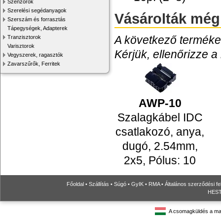
Szenzorok
Szerelési segédanyagok
Vásárolták még
Szerszám és forrasztás
Tápegységek, Adapterek
A következő termékek
Tranzisztorok
Varisztorok
Kérjük, ellenőrizze a
Vegyszerek, ragasztók
Zavarszűrők, Ferritek
AWP-10
Szalagkábel IDC
csatlakozó, anya,
dugó, 2.54mm,
2x5, Pólus: 10
Főoldal
•
Szállítás
•
Súgó
•
GyIK
•
RMA
•
Általános szerződési fe
HESTO
A csomagküldés a ma