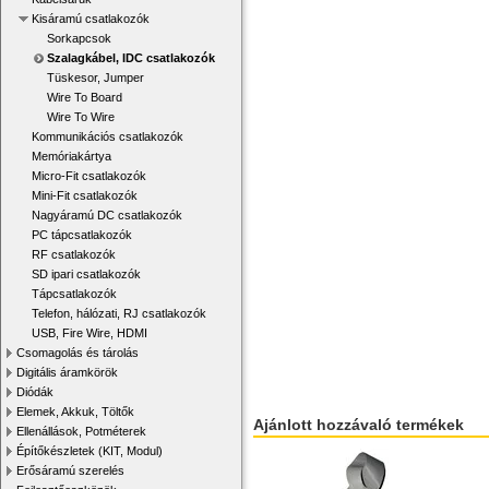
Kisáramú csatlakozók
Sorkapcsok
Szalagkábel, IDC csatlakozók
Tüskesor, Jumper
Wire To Board
Wire To Wire
Kommunikációs csatlakozók
Memóriakártya
Micro-Fit csatlakozók
Mini-Fit csatlakozók
Nagyáramú DC csatlakozók
PC tápcsatlakozók
RF csatlakozók
SD ipari csatlakozók
Tápcsatlakozók
Telefon, hálózati, RJ csatlakozók
USB, Fire Wire, HDMI
Csomagolás és tárolás
Digitális áramkörök
Diódák
Elemek, Akkuk, Töltők
Ajánlott hozzávaló termékek
Ellenállások, Potméterek
Építőkészletek (KIT, Modul)
Erősáramú szerelés