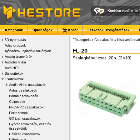
Kérdése van?
»
in
Kategóriák
Újdonságok
Kosár
Eszközök, szolgáltatások
3D nyomtatás
Főkategória
»
Csatlakozók
»
Kisáramú csat
Adathordozók
FL-20
Ajándékok, ajándékutalványok
Analóg áramkörök
Szalagkábel csat. 20p. (2×10)
Audiotechnika
Autó HiFi
Biztosítékok
Csatlakozók
Audio-Video csatlakozók
Autós csatlakozók
Banán csatlakozók
Csipeszek
FFC-FPC csatlakozók
Forrszemek
GX ipari csatlakozók
Gyorscsatlakozók, vezeték
összekötők
Hálózati csatlakozók
Kábelsaruk