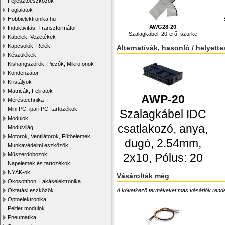
Fejlesztőeszközök
Foglalatok
Hobbielektronika.hu
AWG28-20
Induktivitás, Transzformátor
Szalagkábel, 20-erű, szürke
Kábelek, Vezetékek
Kapcsolók, Relék
Alternatívák, hasonló / helyett
Készülékek
Kishangszórók, Piezók, Mikrofonok
Kondenzátor
Kristályok
Matricák, Feliratok
AWP-20
Méréstechnika
Mini PC, ipari PC, tartozékok
Szalagkábel IDC
Modulok
csatlakozó, anya,
Modulvilág
Motorok, Ventilátorok, Fűtőelemek
dugó, 2.54mm,
Munkavédelmi eszközök
2x10, Pólus: 20
Műszerdobozok
Napelemek és tartozékok
NYÁK-ok
Vásárolták még
Okosotthon, Lakáselektronika
A következő termékeket más vásárlók rendelték
Oktatási eszközök
Optoelektronika
Peltier modulok
Pneumatika