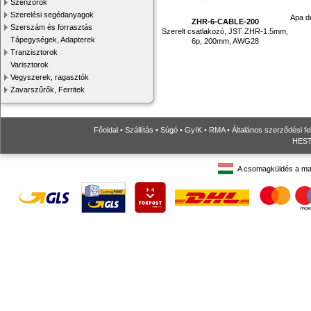
Szenzorok
Szerelési segédanyagok
Apa d
ZHR-6-CABLE-200
Szerszám és forrasztás
Szerelt csatlakozó, JST ZHR-1.5mm,
Tápegységek, Adapterek
6p, 200mm, AWG28
Tranzisztorok
Varisztorok
Vegyszerek, ragasztók
Zavarszűrők, Ferritek
Főoldal
•
Szállítás
•
Súgó
•
GyIK
•
RMA
•
Általános szerződési fe
HESTO
A csomagküldés a ma