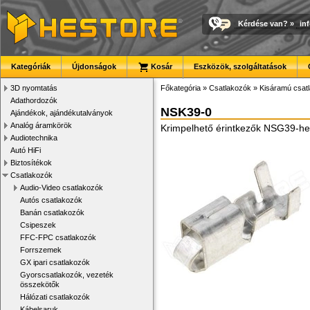
Kérdése van?
»
in
Kategóriák
Újdonságok
Kosár
Eszközök, szolgáltatások
3D nyomtatás
Főkategória
»
Csatlakozók
»
Kisáramú csat
Adathordozók
NSK39-0
Ajándékok, ajándékutalványok
Analóg áramkörök
Krimpelhető érintkezők NSG39-h
Audiotechnika
Autó HiFi
Biztosítékok
Csatlakozók
Audio-Video csatlakozók
Autós csatlakozók
Banán csatlakozók
Csipeszek
FFC-FPC csatlakozók
Forrszemek
GX ipari csatlakozók
Gyorscsatlakozók, vezeték
összekötők
Hálózati csatlakozók
Kábelsaruk