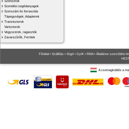
Szenzorok
Szerelési segédanyagok
Szerszám és forrasztás
Tápegységek, Adapterek
Tranzisztorok
Varisztorok
Vegyszerek, ragasztók
Zavarszűrők, Ferritek
Főoldal
•
Szállítás
•
Súgó
•
GyIK
•
RMA
•
Általános szerződési fe
HESTO
A csomagküldés a ma