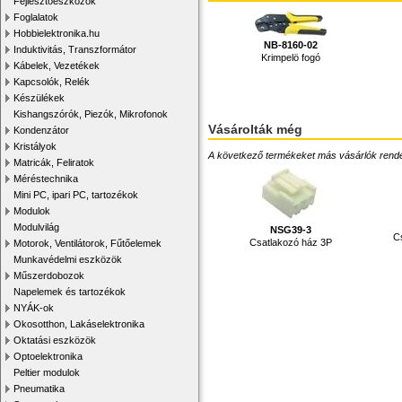
Fejlesztőeszközök
Foglalatok
Hobbielektronika.hu
NB-8160-02
Induktivitás, Transzformátor
Krimpelö fogó
Kábelek, Vezetékek
Kapcsolók, Relék
Készülékek
Kishangszórók, Piezók, Mikrofonok
Vásárolták még
Kondenzátor
Kristályok
A következő termékeket más vásárlók rendelték
Matricák, Feliratok
Méréstechnika
Mini PC, ipari PC, tartozékok
Modulok
Modulvilág
NSG39-3
C
Csatlakozó ház 3P
Motorok, Ventilátorok, Fűtőelemek
Munkavédelmi eszközök
Műszerdobozok
Napelemek és tartozékok
NYÁK-ok
Okosotthon, Lakáselektronika
Oktatási eszközök
Optoelektronika
Peltier modulok
Pneumatika