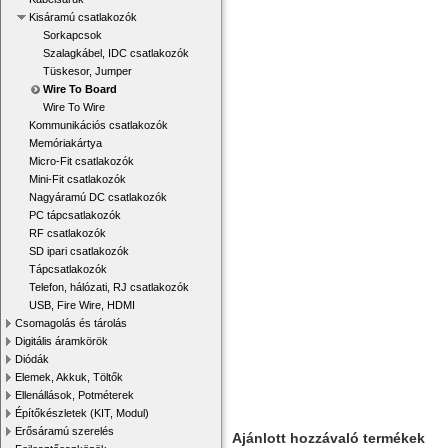
Kisáramú csatlakozók
Sorkapcsok
Szalagkábel, IDC csatlakozók
Tüskesor, Jumper
Wire To Board
Wire To Wire
Kommunikációs csatlakozók
Memóriakártya
Micro-Fit csatlakozók
Mini-Fit csatlakozók
Nagyáramú DC csatlakozók
PC tápcsatlakozók
RF csatlakozók
SD ipari csatlakozók
Tápcsatlakozók
Telefon, hálózati, RJ csatlakozók
USB, Fire Wire, HDMI
Csomagolás és tárolás
Digitális áramkörök
Diódák
Elemek, Akkuk, Töltők
Ellenállások, Potméterek
Építőkészletek (KIT, Modul)
Erősáramú szerelés
Ajánlott hozzávaló termékek