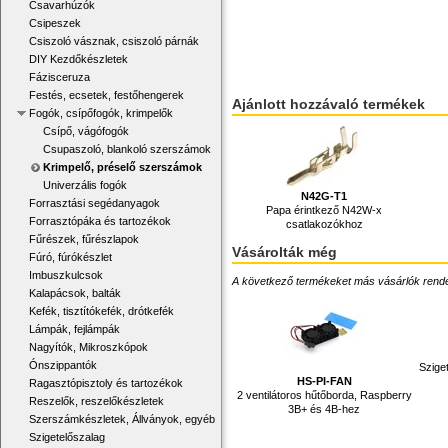
Csavarhúzók
Csipeszek
Csiszoló vásznak, csiszoló párnák
DIY Kezdőkészletek
Fázisceruza
Festés, ecsetek, festőhengerek
Ajánlott hozzávaló termékek
Fogók, csípőfogók, krimpelők
Csípő, vágófogók
Csupaszoló, blankoló szerszámok
Krimpelő, préselő szerszámok
Univerzális fogók
N42G-T1
Forrasztási segédanyagok
Papa érintkező N42W-x
Forrasztópáka és tartozékok
csatlakozókhoz
Fűrészek, fűrészlapok
Vásárolták még
Fúró, fúrókészlet
Imbuszkulcsok
A következő termékeket más vásárlók rendelték
Kalapácsok, balták
Kefék, tisztítókefék, drótkefék
Lámpák, fejlámpák
Nagyítók, Mikroszkópok
Ónszippantók
Szige
HS-PI-FAN
Ragasztópisztoly és tartozékok
2 ventilátoros hűtőborda, Raspberry
Reszelők, reszelőkészletek
3B+ és 4B-hez
Szerszámkészletek, Állványok, egyéb
Szigetelőszalag