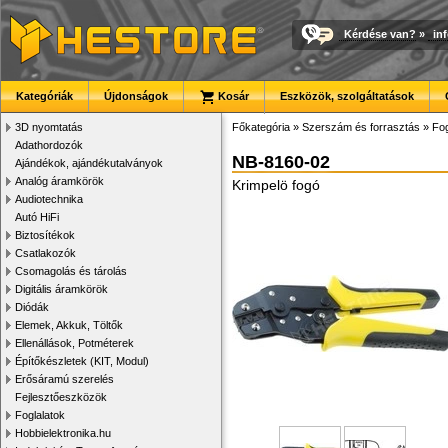
Kérdése van?
»
in
Kategóriák
Újdonságok
Kosár
Eszközök, szolgáltatások
3D nyomtatás
Főkategória
»
Szerszám és forrasztás
»
Fog
Adathordozók
NB-8160-02
Ajándékok, ajándékutalványok
Analóg áramkörök
Krimpelö fogó
Audiotechnika
Autó HiFi
Biztosítékok
Csatlakozók
Csomagolás és tárolás
Digitális áramkörök
Diódák
Elemek, Akkuk, Töltők
Ellenállások, Potméterek
Építőkészletek (KIT, Modul)
Erősáramú szerelés
Fejlesztőeszközök
Foglalatok
Hobbielektronika.hu