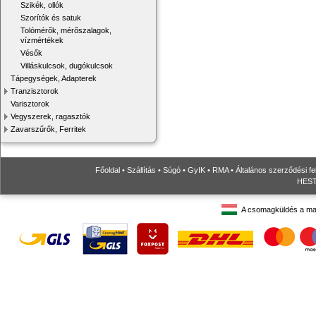
Szikék, ollók
Szorítók és satuk
Tolómérők, mérőszalagok,
vízmértékek
Vésők
Villáskulcsok, dugókulcsok
Tápegységek, Adapterek
Tranzisztorok
Varisztorok
Vegyszerek, ragasztók
Zavarszűrők, Ferritek
Főoldal
•
Szállítás
•
Súgó
•
GyIK
•
RMA
•
Általános szerződési fe
HESTO
A csomagküldés a ma