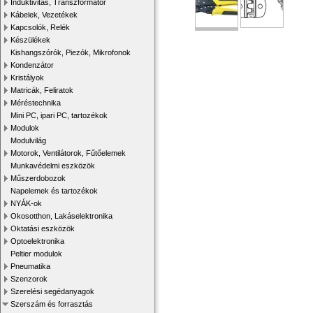
Induktivitás, Transzformátor
Kábelek, Vezetékek
Kapcsolók, Relék
Készülékek
Kishangszórók, Piezók, Mikrofonok
Kondenzátor
Kristályok
Matricák, Feliratok
Méréstechnika
Mini PC, ipari PC, tartozékok
Modulok
Modulvilág
Motorok, Ventilátorok, Fűtőelemek
Munkavédelmi eszközök
Műszerdobozok
Napelemek és tartozékok
NYÁK-ok
Okosotthon, Lakáselektronika
Oktatási eszközök
Optoelektronika
Peltier modulok
Pneumatika
Szenzorok
Szerelési segédanyagok
Szerszám és forrasztás