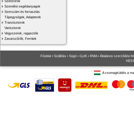
Szenzorok
Szerelési segédanyagok
Szerszám és forrasztás
Tápegységek, Adapterek
Tranzisztorok
Varisztorok
Vegyszerek, ragasztók
Zavarszűrők, Ferritek
Főoldal
•
Szállítás
•
Súgó
•
GyIK
•
RMA
•
Általános szerződési fe
HESTO
A csomagküldés a ma