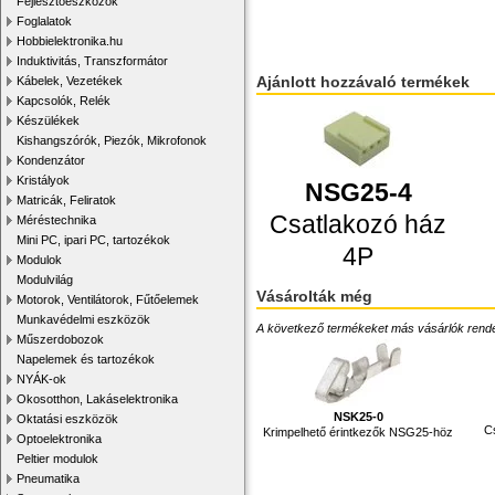
Fejlesztőeszközök
Foglalatok
Hobbielektronika.hu
Induktivitás, Transzformátor
Ajánlott hozzávaló termékek
Kábelek, Vezetékek
Kapcsolók, Relék
Készülékek
Kishangszórók, Piezók, Mikrofonok
Kondenzátor
Kristályok
NSG25-4
Matricák, Feliratok
Csatlakozó ház
Méréstechnika
Mini PC, ipari PC, tartozékok
4P
Modulok
Modulvilág
Vásárolták még
Motorok, Ventilátorok, Fűtőelemek
Munkavédelmi eszközök
A következő termékeket más vásárlók rendelték
Műszerdobozok
Napelemek és tartozékok
NYÁK-ok
Okosotthon, Lakáselektronika
NSK25-0
Oktatási eszközök
C
Krimpelhető érintkezők NSG25-höz
Optoelektronika
Peltier modulok
Pneumatika