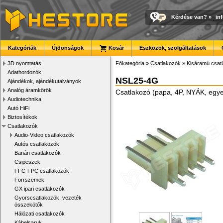
Kérdése van?
»
in
Kategóriák
Újdonságok
Kosár
Eszközök, szolgáltatások
3D nyomtatás
Főkategória
»
Csatlakozók
»
Kisáramú csat
Adathordozók
NSL25-4G
Ajándékok, ajándékutalványok
Analóg áramkörök
Csatlakozó (papa, 4P, NYÁK, egy
Audiotechnika
Autó HiFi
Biztosítékok
Csatlakozók
Audio-Video csatlakozók
Autós csatlakozók
Banán csatlakozók
Csipeszek
FFC-FPC csatlakozók
Forrszemek
GX ipari csatlakozók
Gyorscsatlakozók, vezeték
összekötők
Hálózati csatlakozók
Kábelsaruk