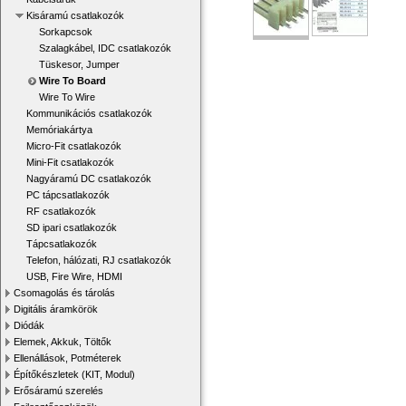
Kisáramú csatlakozók
Sorkapcsok
Szalagkábel, IDC csatlakozók
Tüskesor, Jumper
Wire To Board
Wire To Wire
Kommunikációs csatlakozók
Memóriakártya
Micro-Fit csatlakozók
Mini-Fit csatlakozók
Nagyáramú DC csatlakozók
PC tápcsatlakozók
RF csatlakozók
SD ipari csatlakozók
Tápcsatlakozók
Telefon, hálózati, RJ csatlakozók
USB, Fire Wire, HDMI
Csomagolás és tárolás
Digitális áramkörök
Diódák
Elemek, Akkuk, Töltők
Ellenállások, Potméterek
Építőkészletek (KIT, Modul)
Erősáramú szerelés