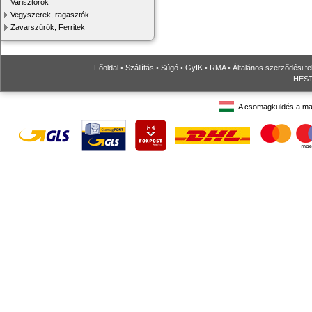
Varisztorok
Vegyszerek, ragasztók
Zavarszűrők, Ferritek
Főoldal
•
Szállítás
•
Súgó
•
GyIK
•
RMA
•
Általános szerződési fe
HESTO
A csomagküldés a ma