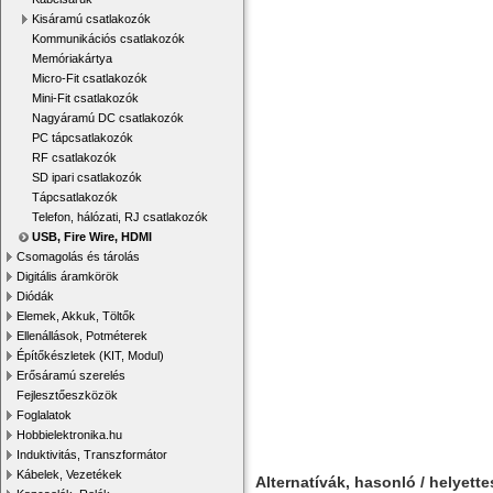
Kisáramú csatlakozók
Kommunikációs csatlakozók
Memóriakártya
Micro-Fit csatlakozók
Mini-Fit csatlakozók
Nagyáramú DC csatlakozók
PC tápcsatlakozók
RF csatlakozók
SD ipari csatlakozók
Tápcsatlakozók
Telefon, hálózati, RJ csatlakozók
USB, Fire Wire, HDMI
Csomagolás és tárolás
Digitális áramkörök
Diódák
Elemek, Akkuk, Töltők
Ellenállások, Potméterek
Építőkészletek (KIT, Modul)
Erősáramú szerelés
Fejlesztőeszközök
Foglalatok
Hobbielektronika.hu
Induktivitás, Transzformátor
Kábelek, Vezetékek
Alternatívák, hasonló / helyett