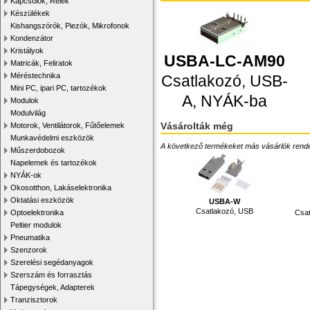
Kapcsolók, Relék
Készülékek
Kishangszórók, Piezók, Mikrofonok
Kondenzátor
Kristályok
USBA-LC-AM90
Matricák, Feliratok
Méréstechnika
Csatlakozó, USB-
Mini PC, ipari PC, tartozékok
A, NYÁK-ba
Modulok
Modulvilág
Vásárolták még
Motorok, Ventilátorok, Fűtőelemek
Munkavédelmi eszközök
A következő termékeket más vásárlók rendelték
Műszerdobozok
Napelemek és tartozékok
NYÁK-ok
Okosotthon, Lakáselektronika
Oktatási eszközök
USBA-W
Csatlakozó, USB
Csat
Optoelektronika
Peltier modulok
Pneumatika
Szenzorok
Szerelési segédanyagok
Szerszám és forrasztás
Tápegységek, Adapterek
Tranzisztorok