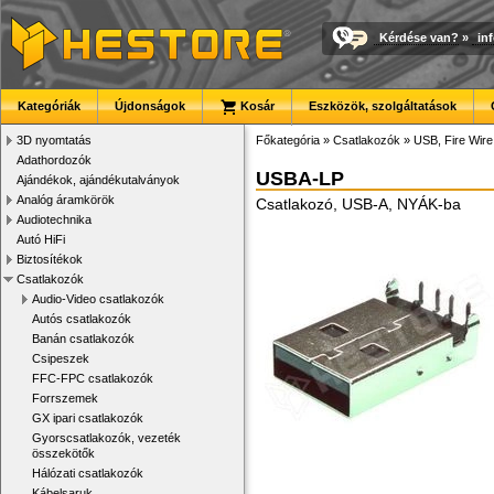
Kérdése van?
»
in
Kategóriák
Újdonságok
Kosár
Eszközök, szolgáltatások
3D nyomtatás
Főkategória
»
Csatlakozók
»
USB, Fire Wir
Adathordozók
USBA-LP
Ajándékok, ajándékutalványok
Analóg áramkörök
Csatlakozó, USB-A, NYÁK-ba
Audiotechnika
Autó HiFi
Biztosítékok
Csatlakozók
Audio-Video csatlakozók
Autós csatlakozók
Banán csatlakozók
Csipeszek
FFC-FPC csatlakozók
Forrszemek
GX ipari csatlakozók
Gyorscsatlakozók, vezeték
összekötők
Hálózati csatlakozók
Kábelsaruk