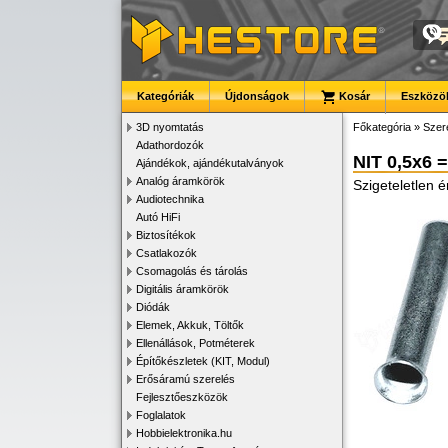
Kategóriák
Újdonságok
Kosár
Eszközök
3D nyomtatás
Főkategória
»
Szer
Adathordozók
NIT 0,5x6 
Ajándékok, ajándékutalványok
Analóg áramkörök
Szigeteletlen
Audiotechnika
Autó HiFi
Biztosítékok
Csatlakozók
Csomagolás és tárolás
Digitális áramkörök
Diódák
Elemek, Akkuk, Töltők
Ellenállások, Potméterek
Építőkészletek (KIT, Modul)
Erősáramú szerelés
Fejlesztőeszközök
Foglalatok
Hobbielektronika.hu