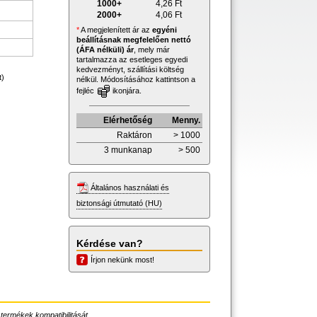
1000+
4,26
Ft
2000+
4,06
Ft
*
A megjelenített ár az
egyéni
beállításnak megfelelően nettó
(ÁFA nélküli) ár
, mely már
tartalmazza az esetleges egyedi
kedvezményt, szállítási költség
t)
nélkül. Módosításához kattintson a
fejléc
ikonjára.
Elérhetőség
Menny.
Raktáron
> 1000
3 munkanap
> 500
Általános használati és
biztonsági útmutató (HU)
Kérdése van?
Írjon nekünk most!
 termékek kompatibilitását.