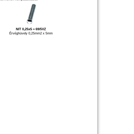
NIT 0,25x5 = 69/5VZ
Érvéghüvely 0,25mm2 x 5mm