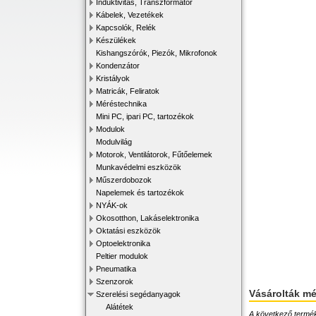
Induktivitás, Transzformátor
Kábelek, Vezetékek
Kapcsolók, Relék
Készülékek
Kishangszórók, Piezók, Mikrofonok
Kondenzátor
Kristályok
Matricák, Feliratok
Méréstechnika
Mini PC, ipari PC, tartozékok
Modulok
Modulvilág
Motorok, Ventilátorok, Fűtőelemek
Munkavédelmi eszközök
Műszerdobozok
Napelemek és tartozékok
NYÁK-ok
Okosotthon, Lakáselektronika
Oktatási eszközök
Optoelektronika
Peltier modulok
Pneumatika
Szenzorok
Vásárolták m
Szerelési segédanyagok
Alátétek
A következő terméke