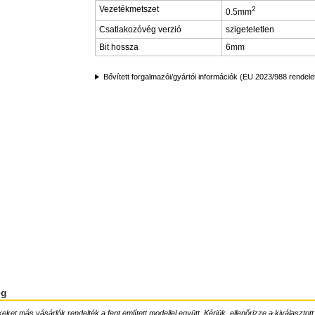
Vezetékmetszet
2
0.5mm
Csatlakozóvég verzió
szigeteletlen
Bit hossza
6mm
Bővített forgalmazói/gyártói információk (EU 2023/988 rendele
ég
ket más vásárlók rendelték a fent említett modellel együtt. Kérjük, ellenőrizze a kiválasztott