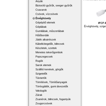
Anyák
Biztosító gyűrűk, seeger gyűrűk
Csavarok
Csövek, vízcsövek
Érvéghüvely
Gépépítő elemek
IFCF-
Érvéghüvely, szige
Géplábak
Gumilábak, műszerlábak
Hűtőbordák
Játék alkatrészek
Kábelkötegelők, bilincsek
Készletek, szettek
Menetes tekerőgombok
Popszegecsek
Rugók
Sarok elemek
Szállító kerekek, görgők
Szigetelők
Távtartók
Tömítések, Tömítőanyagok
Törésgátlók, gumi átvezetők
Vakdugók
Zárak
Zsanérok, bilincsek, fogantyúk
Zsugorcsövek