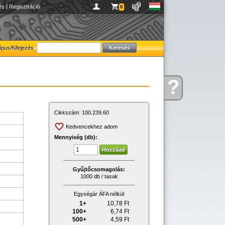
és
|
Regisztráció
0
ípus/Kifejezés:
?
Kérdése
van
Cikkszám:
100.239.60
Kedvencekhez adom
Mennyiség (db):
Gyűjtőcsomagolás:
1000 db / tasak
Egységár ÁFA nélkül
1+
10,78
Ft
100+
6,74
Ft
500+
4,59
Ft