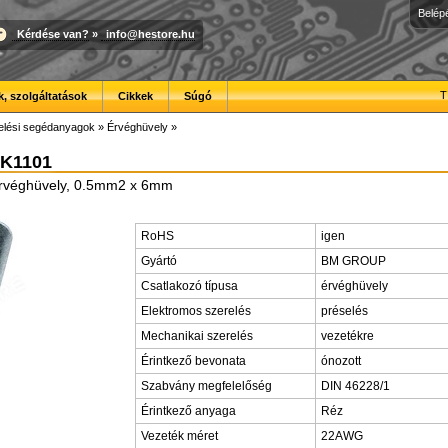
Belép
Kérdése van?
»
info@hestore.hu
T
, szolgáltatások
Cikkek
Súgó
elési segédanyagok
»
Érvéghüvely
»
=K1101
 érvéghüvely, 0.5mm2 x 6mm
RoHS
igen
Gyártó
BM GROUP
Csatlakozó típusa
érvéghüvely
Elektromos szerelés
préselés
Mechanikai szerelés
vezetékre
Érintkező bevonata
ónozott
Szabvány megfelelőség
DIN 46228/1
Érintkező anyaga
Réz
Vezeték méret
22AWG