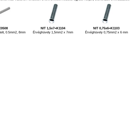
E0508
NIT 1,5x7=K1104
NIT 0,75x6=K1103
telt, 0.5mm2, 8mm
Érvéghüvely 1,5mm2 x 7mm
Érvéghüvely 0,75mm2 x 6 mm