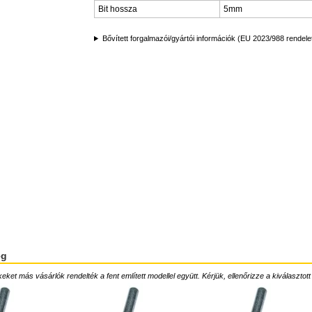
Bit hossza
5mm
Bővített forgalmazói/gyártói információk (EU 2023/988 rendele
ég
ket más vásárlók rendelték a fent említett modellel együtt. Kérjük, ellenőrizze a kiválasztott