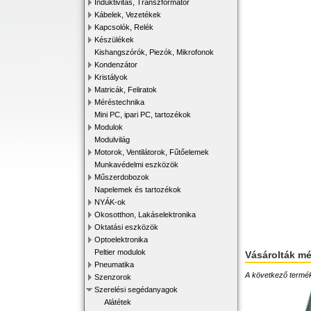
Induktivitás, Transzformátor
Kábelek, Vezetékek
Kapcsolók, Relék
Készülékek
Kishangszórók, Piezók, Mikrofonok
Kondenzátor
Kristályok
Matricák, Feliratok
Méréstechnika
Mini PC, ipari PC, tartozékok
Modulok
Modulvilág
Motorok, Ventilátorok, Fűtőelemek
Munkavédelmi eszközök
Műszerdobozok
Napelemek és tartozékok
NYÁK-ok
Okosotthon, Lakáselektronika
Oktatási eszközök
Optoelektronika
Peltier modulok
Vásárolták m
Pneumatika
A következő terméke
Szenzorok
Szerelési segédanyagok
Alátétek