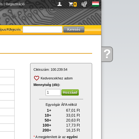
és
|
Regisztráció
0
ípus/Kifejezés:
?
Kérdése
van
Cikkszám:
100.239.54
Kedvencekhez adom
Mennyiség (db):
Egységár ÁFA nélkül
1+
67,01
Ft
10+
33,01
Ft
50+
20,63
Ft
100+
17,73
Ft
200+
16,15
Ft
*
A megjelenített ár az
egyéni