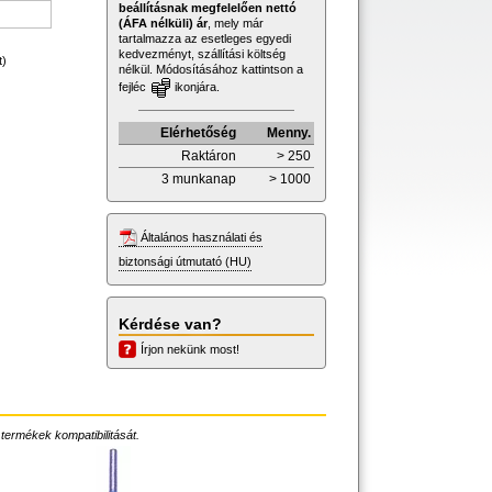
beállításnak megfelelően nettó
(ÁFA nélküli) ár
, mely már
tartalmazza az esetleges egyedi
kedvezményt, szállítási költség
t)
nélkül. Módosításához kattintson a
fejléc
ikonjára.
Elérhetőség
Menny.
Raktáron
> 250
3 munkanap
> 1000
Általános használati és
biztonsági útmutató (HU)
Kérdése van?
Írjon nekünk most!
 termékek kompatibilitását.