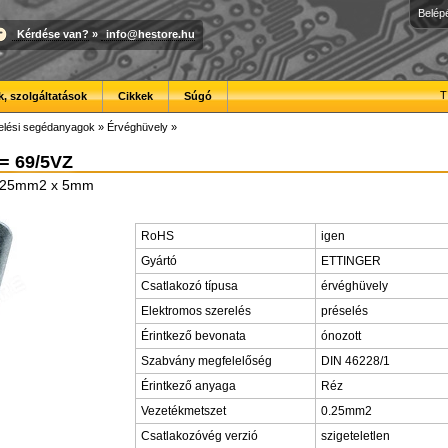
Belép
Kérdése van?
»
info@hestore.hu
T
, szolgáltatások
Cikkek
Súgó
elési segédanyagok
»
Érvéghüvely
»
 = 69/5VZ
0,25mm2 x 5mm
RoHS
igen
Gyártó
ETTINGER
Csatlakozó típusa
érvéghüvely
Elektromos szerelés
préselés
Érintkező bevonata
ónozott
Szabvány megfelelőség
DIN 46228/1
Érintkező anyaga
Réz
Vezetékmetszet
0.25mm2
Csatlakozóvég verzió
szigeteletlen