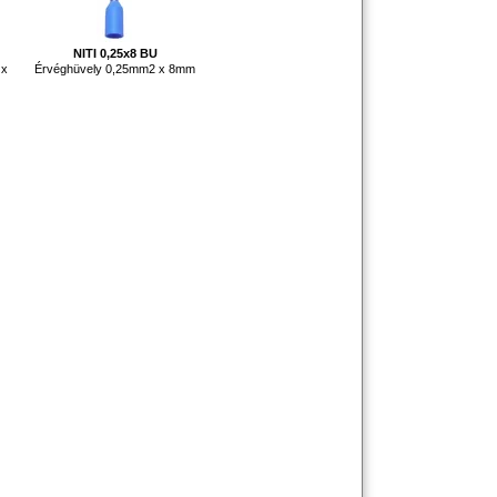
NITI 0,25x8 BU
 x
Érvéghüvely 0,25mm2 x 8mm