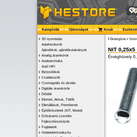
Kategóriák
Újdonságok
Kosár
Eszközök
3D nyomtatás
Főkategória
»
Szer
Adathordozók
NIT 0,25x5
Ajándékok, ajándékutalványok
Analóg áramkörök
Érvéghüvely 
Audiotechnika
Autó HiFi
Biztosítékok
Csatlakozók
Csomagolás és tárolás
Digitális áramkörök
Diódák
Elemek, Akkuk, Töltők
Ellenállások, Potméterek
Építőkészletek (KIT, Modul)
Erősáramú szerelés
Fejlesztőeszközök
Foglalatok
Hobbielektronika.hu