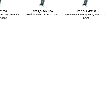
-01008
NIT 1,5x7=K1104
NIT 0,5x6 =K1101
éghüvely, 1mm2 x
Érvéghüvely 1,5mm2 x 7mm
Szigeteletlen érvéghüvely, 0.5mm2
nozott
6mm