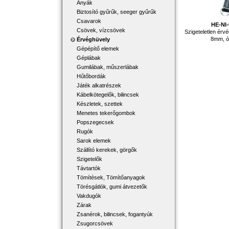
Anyák
Biztosító gyűrűk, seeger gyűrűk
Csavarok
HE-NI
Csövek, vízcsövek
Szigeteletlen érv
8mm, ó
Érvéghüvely
Gépépítő elemek
Géplábak
Gumilábak, műszerlábak
Hűtőbordák
Játék alkatrészek
Kábelkötegelők, bilincsek
Készletek, szettek
Menetes tekerőgombok
Popszegecsek
Rugók
Sarok elemek
Szállító kerekek, görgők
Szigetelők
Távtartók
Tömítések, Tömítőanyagok
Törésgátlók, gumi átvezetők
Vakdugók
Zárak
Zsanérok, bilincsek, fogantyúk
Zsugorcsövek