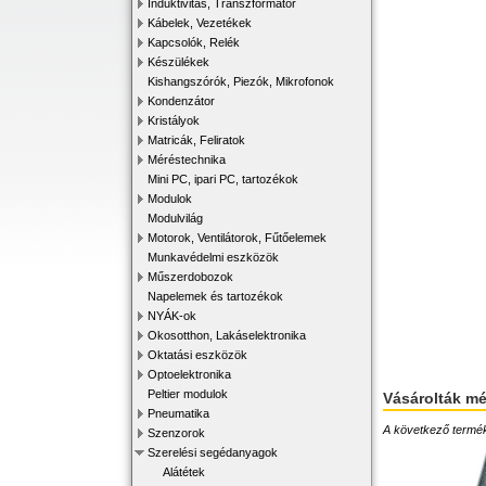
Induktivitás, Transzformátor
Kábelek, Vezetékek
Kapcsolók, Relék
Készülékek
Kishangszórók, Piezók, Mikrofonok
Kondenzátor
Kristályok
Matricák, Feliratok
Méréstechnika
Mini PC, ipari PC, tartozékok
Modulok
Modulvilág
Motorok, Ventilátorok, Fűtőelemek
Munkavédelmi eszközök
Műszerdobozok
Napelemek és tartozékok
NYÁK-ok
Okosotthon, Lakáselektronika
Oktatási eszközök
Optoelektronika
Peltier modulok
Vásárolták m
Pneumatika
A következő terméke
Szenzorok
Szerelési segédanyagok
Alátétek