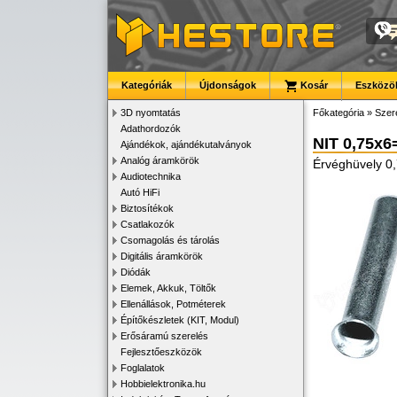
Kategóriák
Újdonságok
Kosár
Eszközök
3D nyomtatás
Főkategória
»
Szer
Adathordozók
NIT 0,75x6
Ajándékok, ajándékutalványok
Analóg áramkörök
Érvéghüvely 
Audiotechnika
Autó HiFi
Biztosítékok
Csatlakozók
Csomagolás és tárolás
Digitális áramkörök
Diódák
Elemek, Akkuk, Töltők
Ellenállások, Potméterek
Építőkészletek (KIT, Modul)
Erősáramú szerelés
Fejlesztőeszközök
Foglalatok
Hobbielektronika.hu