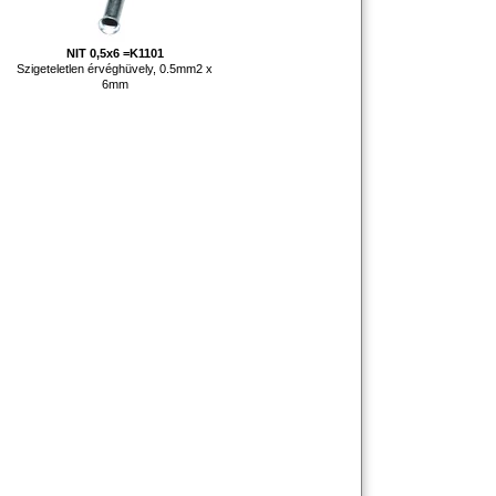
NIT 0,5x6 =K1101
Szigeteletlen érvéghüvely, 0.5mm2 x
6mm