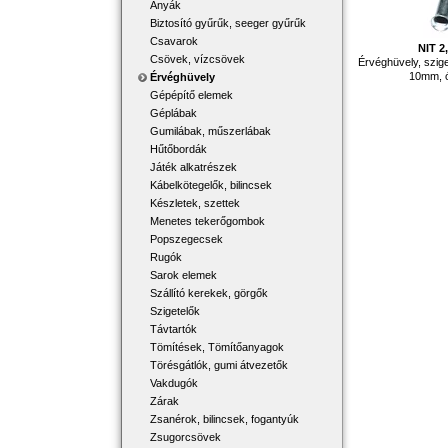
Anyák
Biztosító gyűrűk, seeger gyűrűk
Csavarok
NIT 2
Csövek, vízcsövek
Érvéghüvely, szige
10mm, 
Érvéghüvely
Gépépítő elemek
Géplábak
Gumilábak, műszerlábak
Hűtőbordák
Játék alkatrészek
Kábelkötegelők, bilincsek
Készletek, szettek
Menetes tekerőgombok
Popszegecsek
Rugók
Sarok elemek
Szállító kerekek, görgők
Szigetelők
Távtartók
Tömítések, Tömítőanyagok
Törésgátlók, gumi átvezetők
Vakdugók
Zárak
Zsanérok, bilincsek, fogantyúk
Zsugorcsövek