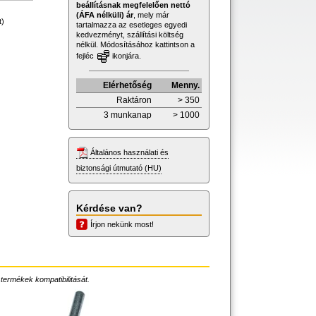
beállításnak megfelelően nettó
(ÁFA nélküli) ár
, mely már
t)
tartalmazza az esetleges egyedi
kedvezményt, szállítási költség
nélkül. Módosításához kattintson a
fejléc
ikonjára.
Elérhetőség
Menny.
Raktáron
> 350
3 munkanap
> 1000
Általános használati és
biztonsági útmutató (HU)
Kérdése van?
Írjon nekünk most!
 termékek kompatibilitását.