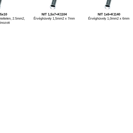
,5x10
NIT 1,5x7=K1104
NIT 1x6=K1140
teltelen, 2.5mm2,
Érvéghüvely 1,5mm2 x 7mm
Érvéghüvely 1,0mm2 x 6mm
ónozott