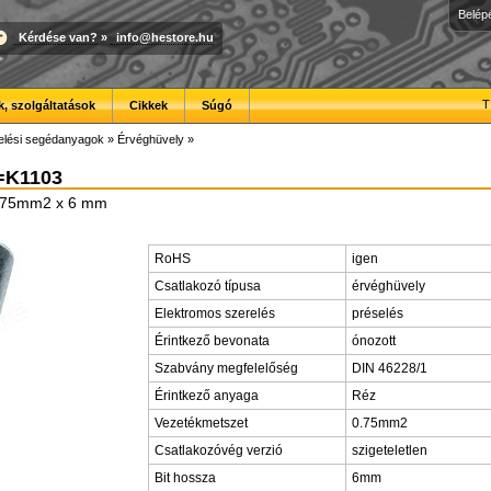
Belép
Kérdése van?
»
info@hestore.hu
T
, szolgáltatások
Cikkek
Súgó
elési segédanyagok
»
Érvéghüvely
»
=K1103
0,75mm2 x 6 mm
RoHS
igen
Csatlakozó típusa
érvéghüvely
Elektromos szerelés
préselés
Érintkező bevonata
ónozott
Szabvány megfelelőség
DIN 46228/1
Érintkező anyaga
Réz
Vezetékmetszet
0.75mm2
Csatlakozóvég verzió
szigeteletlen
Bit hossza
6mm