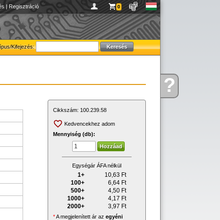
és
|
Regisztráció
0
ípus/Kifejezés:
?
Kérdése
van
Cikkszám:
100.239.58
Kedvencekhez adom
Mennyiség (db):
Egységár ÁFA nélkül
1+
10,63
Ft
100+
6,64
Ft
500+
4,50
Ft
1000+
4,17
Ft
2000+
3,97
Ft
*
A megjelenített ár az
egyéni