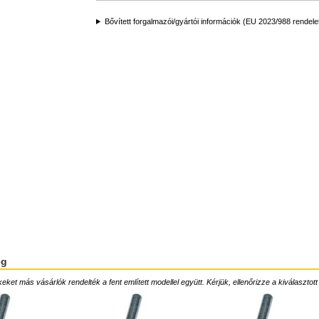
Bővített forgalmazói/gyártói információk (EU 2023/988 rendele
ég
ket más vásárlók rendelték a fent említett modellel együtt. Kérjük, ellenőrizze a kiválasztott