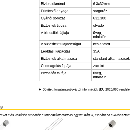
Biztosítékméret
6.3x32mm
Érintkező anyaga
sárgaréz
Gyártói sorozat
632.300
Biztosíték típusa
olvadó
A biztosíték fajtája
üveg,
miniatür
A biztosíték tulajdonságai
késleltetett
Leoldási kapacitás
35A
Biztosíték alkalmazása
standard alkalmazások
Csomagolás fajtája
zacskó
Biztosíték fajtája
üveg,
miniatür
Bővített forgalmazói/gyártói információk (EU 2023/988 rendele
ég
ket más vásárlók rendelték a fent említett modellel együtt. Kérjük, ellenőrizze a kiválasztott