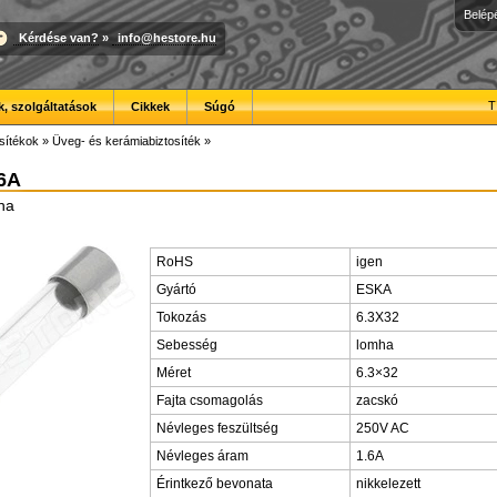
Belép
Kérdése van?
»
info@hestore.hu
T
, szolgáltatások
Cikkek
Súgó
sítékok
»
Üveg- és kerámiabiztosíték
»
,6A
mha
RoHS
igen
Gyártó
ESKA
Tokozás
6.3X32
Sebesség
lomha
Méret
6.3×32
Fajta csomagolás
zacskó
Névleges feszültség
250V AC
Névleges áram
1.6A
Érintkező bevonata
nikkelezett