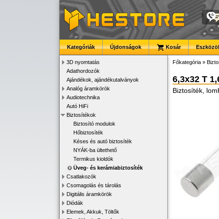
Kategóriák
Újdonságok
Kosár
Eszközök
3D nyomtatás
Főkategória
»
Bizto
Adathordozók
6,3x32 T 1
Ajándékok, ajándékutalványok
Analóg áramkörök
Biztosíték, lo
Audiotechnika
Autó HiFi
Biztosítékok
Biztosító modulok
Hőbiztosíték
Késes és autó biztosíték
NYÁK-ba ültethető
Termikus kioldók
Üveg- és kerámiabiztosíték
Csatlakozók
Csomagolás és tárolás
Digitális áramkörök
Diódák
Elemek, Akkuk, Töltők