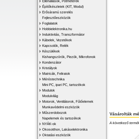
Ellenállások, Potméterek
Építőkészletek (KIT, Modul)
Erősáramú szerelés
Fejlesztőeszközök
Foglalatok
Hobbielektronika.hu
Induktivitás, Transzformátor
Kábelek, Vezetékek
Kapcsolók, Relék
Készülékek
Kishangszórók, Piezók, Mikrofonok
Kondenzátor
Kristályok
Matricák, Feliratok
Méréstechnika
Mini PC, ipari PC, tartozékok
Modulok
Modulvilág
Motorok, Ventilátorok, Fűtőelemek
Munkavédelmi eszközök
Műszerdobozok
Vásárolták m
Napelemek és tartozékok
A következő terméke
NYÁK-ok
Okosotthon, Lakáselektronika
Oktatási eszközök