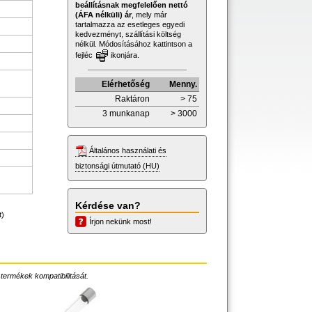
beállításnak megfelelően nettó
(ÁFA nélküli) ár
, mely már
tartalmazza az esetleges egyedi
kedvezményt, szállítási költség
nélkül. Módosításához kattintson a
fejléc
ikonjára.
Elérhetőség
Menny.
Raktáron
> 75
3 munkanap
> 3000
Általános használati és
biztonsági útmutató (HU)
Kérdése van?
t)
Írjon nekünk most!
 termékek kompatibilitását.