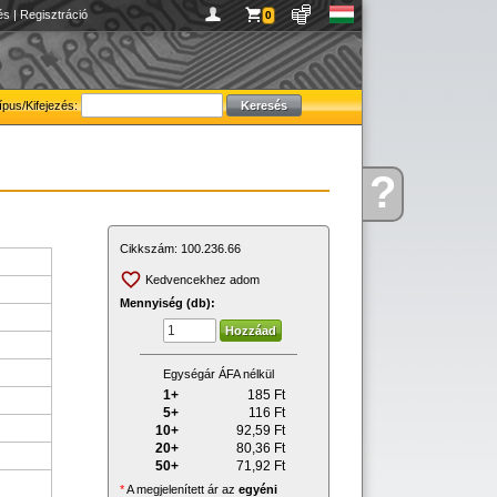
és
|
Regisztráció
0
ípus/Kifejezés:
?
Kérdése
van
Cikkszám:
100.236.66
Kedvencekhez adom
Mennyiség (db):
Egységár ÁFA nélkül
1+
185
Ft
5+
116
Ft
10+
92,59
Ft
20+
80,36
Ft
50+
71,92
Ft
*
A megjelenített ár az
egyéni