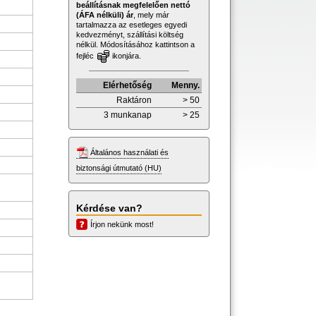
beállításnak megfelelően nettó
(ÁFA nélküli) ár
, mely már
tartalmazza az esetleges egyedi
kedvezményt, szállítási költség
nélkül. Módosításához kattintson a
fejléc
ikonjára.
Elérhetőség
Menny.
Raktáron
> 50
3 munkanap
> 25
Általános használati és
biztonsági útmutató (HU)
Kérdése van?
Írjon nekünk most!