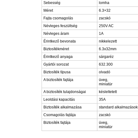
Sebesség
lomha
Méret
6.3×32
Fajta csomagolás
zacskó
Névleges feszültség
250V AC
Névleges áram
1A
Érintkező bevonata
nikkelezett
Biztosítékméret
6.3x32mm
Érintkező anyaga
sárgaréz
Gyártói sorozat
632.300
Biztosíték típusa
olvadó
A biztosíték fajtája
üveg,
miniatür
A biztosíték tulajdonságai
késleltetett
Leoldási kapacitás
35A
Biztosíték alkalmazása
standard alkalmazások
Csomagolás fajtája
zacskó
Biztosíték fajtája
üveg,
miniatür