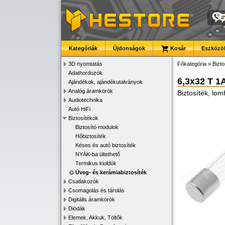
Kategóriák
Újdonságok
Kosár
Eszközök
3D nyomtatás
Főkategória
»
Bizto
Adathordozók
6,3x32 T 1
Ajándékok, ajándékutalványok
Analóg áramkörök
Biztosíték, lo
Audiotechnika
Autó HiFi
Biztosítékok
Biztosító modulok
Hőbiztosíték
Késes és autó biztosíték
NYÁK-ba ültethető
Termikus kioldók
Üveg- és kerámiabiztosíték
Csatlakozók
Csomagolás és tárolás
Digitális áramkörök
Diódák
Elemek, Akkuk, Töltők