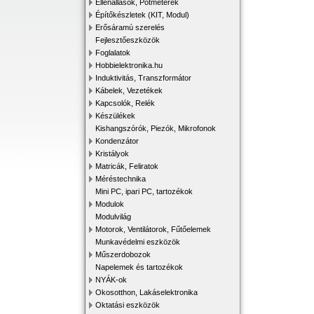
Ellenállások, Potméterek
Építőkészletek (KIT, Modul)
Erősáramú szerelés
Fejlesztőeszközök
Foglalatok
Hobbielektronika.hu
Induktivitás, Transzformátor
Kábelek, Vezetékek
Kapcsolók, Relék
Készülékek
Kishangszórók, Piezók, Mikrofonok
Kondenzátor
Kristályok
Matricák, Feliratok
Méréstechnika
Mini PC, ipari PC, tartozékok
Modulok
Modulvilág
Motorok, Ventilátorok, Fűtőelemek
Munkavédelmi eszközök
Műszerdobozok
Napelemek és tartozékok
NYÁK-ok
Okosotthon, Lakáselektronika
Oktatási eszközök