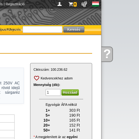
és
|
Regisztráció
0
ípus/Kifejezés:
?
Kérdése
van
Cikkszám:
100.236.62
Kedvencekhez adom
met 250V AC
Mennyiség (db):
rövid idejű
t sárgaréz
.
Egységár ÁFA nélkül
1+
303
Ft
5+
190
Ft
10+
165
Ft
20+
152
Ft
50+
141
Ft
*
A megjelenített ár az
egyéni