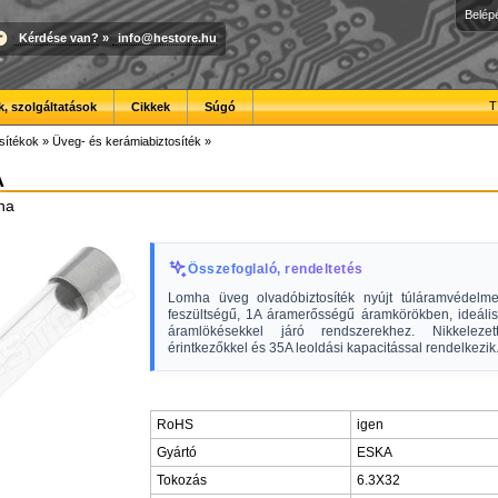
Belép
Kérdése van?
»
info@hestore.hu
T
, szolgáltatások
Cikkek
Súgó
sítékok
»
Üveg- és kerámiabiztosíték
»
A
mha
Összefoglaló, rendeltetés
Lomha üveg olvadóbiztosíték nyújt túláramvédel
feszültségű, 1A áramerősségű áramkörökben, ideális 
áramlökésekkel járó rendszerekhez. Nikkelezet
érintkezőkkel és 35A leoldási kapacitással rendelkezik
RoHS
igen
Gyártó
ESKA
Tokozás
6.3X32