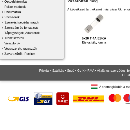
Vásárolták még
Optoelektronika
Peltier modulok
A következő termékeket más vásárlók rendelték
Pneumatika
Szenzorok
Szerelési segédanyagok
Szerszám és forrasztás
Tápegységek, Adapterek
Tranzisztorok
5x20 T 4A ESKA
Biztosíték, lomha
Varisztorok
Vegyszerek, ragasztók
Zavarszűrők, Ferritek
Főoldal
•
Szállítás
•
Súgó
•
GyIK
•
RMA
•
Általános szerződési fe
HESTO
A csomagküldés a ma