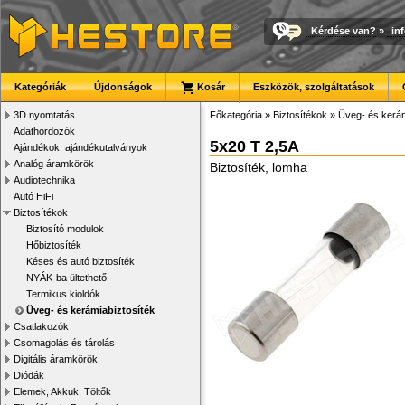
Kérdése van?
»
in
Kategóriák
Újdonságok
Kosár
Eszközök, szolgáltatások
3D nyomtatás
Főkategória
»
Biztosítékok
»
Üveg- és kerám
Adathordozók
5x20 T 2,5A
Ajándékok, ajándékutalványok
Analóg áramkörök
Biztosíték, lomha
Audiotechnika
Autó HiFi
Biztosítékok
Biztosító modulok
Hőbiztosíték
Késes és autó biztosíték
NYÁK-ba ültethető
Termikus kioldók
Üveg- és kerámiabiztosíték
Csatlakozók
Csomagolás és tárolás
Digitális áramkörök
Diódák
Elemek, Akkuk, Töltők