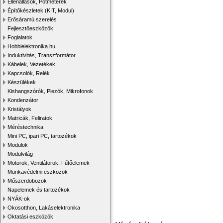
Ellenállások, Potméterek
Építőkészletek (KIT, Modul)
Erősáramú szerelés
Fejlesztőeszközök
Foglalatok
Hobbielektronika.hu
Induktivitás, Transzformátor
Kábelek, Vezetékek
Kapcsolók, Relék
Készülékek
Kishangszórók, Piezók, Mikrofonok
Kondenzátor
Kristályok
Matricák, Feliratok
Méréstechnika
Mini PC, ipari PC, tartozékok
Modulok
Modulvilág
Motorok, Ventilátorok, Fűtőelemek
Munkavédelmi eszközök
Műszerdobozok
Napelemek és tartozékok
NYÁK-ok
Okosotthon, Lakáselektronika
Oktatási eszközök