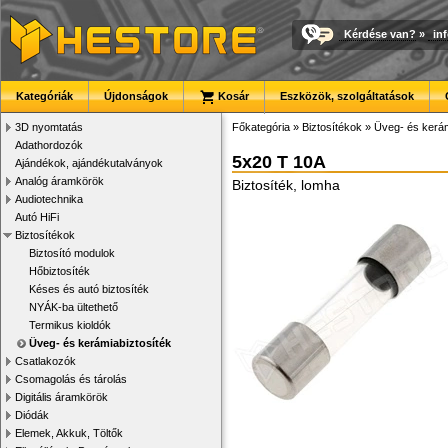
Kérdése van?
»
in
Kategóriák
Újdonságok
Kosár
Eszközök, szolgáltatások
3D nyomtatás
Főkategória
»
Biztosítékok
»
Üveg- és kerám
Adathordozók
5x20 T 10A
Ajándékok, ajándékutalványok
Analóg áramkörök
Biztosíték, lomha
Audiotechnika
Autó HiFi
Biztosítékok
Biztosító modulok
Hőbiztosíték
Késes és autó biztosíték
NYÁK-ba ültethető
Termikus kioldók
Üveg- és kerámiabiztosíték
Csatlakozók
Csomagolás és tárolás
Digitális áramkörök
Diódák
Elemek, Akkuk, Töltők