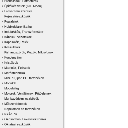
Ellenállások, Potméterek
Építőkészletek (KIT, Modul)
Erősáramú szerelés
Fejlesztőeszközök
Foglalatok
Hobbielektronika.hu
Induktivitás, Transzformátor
Kábelek, Vezetékek
Kapcsolók, Relék
Készülékek
Kishangszórók, Piezók, Mikrofonok
Kondenzátor
Kristályok
Matricák, Feliratok
Méréstechnika
Mini PC, ipari PC, tartozékok
Modulok
Modulvilág
Motorok, Ventilátorok, Fűtőelemek
Munkavédelmi eszközök
Műszerdobozok
Napelemek és tartozékok
NYÁK-ok
Okosotthon, Lakáselektronika
Oktatási eszközök