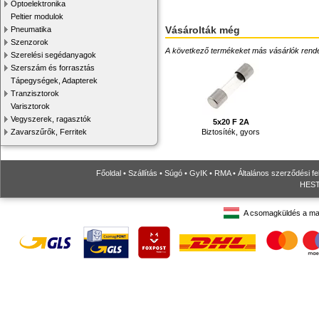
Optoelektronika
Peltier modulok
Vásárolták még
Pneumatika
Szenzorok
A következő termékeket más vásárlók rendelték
Szerelési segédanyagok
Szerszám és forrasztás
Tápegységek, Adapterek
Tranzisztorok
Varisztorok
Vegyszerek, ragasztók
5x20 F 2A
Zavarszűrők, Ferritek
Biztosíték, gyors
Főoldal
•
Szállítás
•
Súgó
•
GyIK
•
RMA
•
Általános szerződési fe
HESTO
A csomagküldés a ma