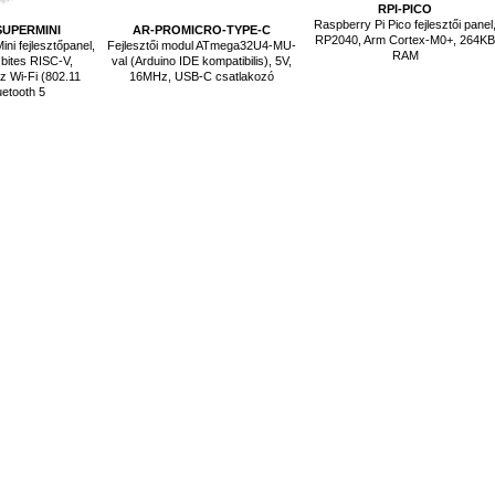
RPI-PICO
Raspberry Pi Pico fejlesztői panel
SUPERMINI
AR-PROMICRO-TYPE-C
RP2040, Arm Cortex-M0+, 264K
i fejlesztőpanel,
Fejlesztői modul ATmega32U4-MU-
RAM
bites RISC-V,
val (Arduino IDE kompatibilis), 5V,
 Wi-Fi (802.11
16MHz, USB-C csatlakozó
uetooth 5