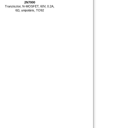
2N7000
,
Tranzisztor, N-MOSFET, 60V, 0.2A,
B
6Ω, unipoláris, TO92