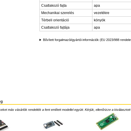
Csatlakozó fajta
apa
Mechanikai szerelés
vezetékre
Térbeli orientáció
könyök
Csatlakozó fajtája
apa
Bővített forgalmazói/gyártói információk (EU 2023/988 rendele
ég
ket más vásárlók rendelték a fent említett modellel együtt. Kérjük, ellenőrizze a kiválasztott