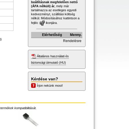
beállításnak megfelelően nettó
(ÁFA nélküli) ár
, mely már
tartalmazza az esetleges egyedi
kedvezményt, szállítási költség
nélkül. Módosításához kattintson a
fejléc
ikonjára.
Elérhetőség
Menny.
t)
Rendelésre
Általános használati és
biztonsági útmutató (HU)
Kérdése van?
Írjon nekünk most!
 termékek kompatibilitását.