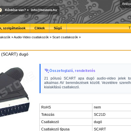
Belép
Kérdése van?
»
info@hestore.hu
T
, szolgáltatások
Cikkek
Súgó
lakozók
»
Audio-Video csatlakozók
»
Scart csatlakozók
»
o (SCART) dugó
Összefoglaló, rendeltetés
21 pólusú SCART apa dugó audio-video jelek tov
alkalmas AV berendezések között. Vezetékre szerelh
kialakítású csatlakozó.
RoHS
nem
Tokozás
SC21D
Csatlakozó
dugó
Csatlakozó típusa
SCART