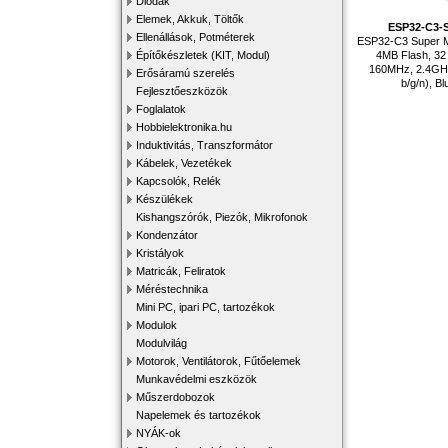
Diódák
Elemek, Akkuk, Töltők
ESP32-C3-
Ellenállások, Potméterek
ESP32-C3 Super Min
4MB Flash, 32 
Építőkészletek (KIT, Modul)
160MHz, 2.4GHz
Erősáramú szerelés
b/g/n), Bl
Fejlesztőeszközök
Foglalatok
Hobbielektronika.hu
Induktivitás, Transzformátor
Kábelek, Vezetékek
Kapcsolók, Relék
Készülékek
Kishangszórók, Piezók, Mikrofonok
Kondenzátor
Kristályok
Matricák, Feliratok
Méréstechnika
Mini PC, ipari PC, tartozékok
Modulok
Modulvilág
Motorok, Ventilátorok, Fűtőelemek
Munkavédelmi eszközök
Műszerdobozok
Napelemek és tartozékok
NYÁK-ok