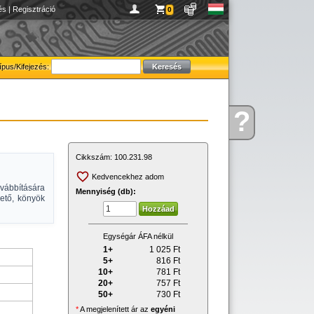
és
|
Regisztráció
0
ípus/Kifejezés:
?
Kérdése
van
Cikkszám:
100.231.98
Kedvencekhez adom
ábbítására
Mennyiség (db):
ető, könyök
Egységár ÁFA nélkül
1+
1 025
Ft
5+
816
Ft
10+
781
Ft
20+
757
Ft
50+
730
Ft
*
A megjelenített ár az
egyéni