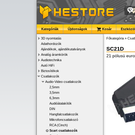
Kategóriák
Újdonságok
Kosár
Eszközök
3D nyomtatás
Főkategória
»
Csat
Adathordozók
SC21D
Ajándékok, ajándékutalványok
Analóg áramkörök
21 pólusú eur
Audiotechnika
Autó HiFi
Biztosítékok
Csatlakozók
Audio-Video csatlakozók
2,5mm
3,5mm
6,3mm
Audióátalakítók
DIN
Hangfalcsatlakozók
Mikrofoncsatlakozó
RCA (Cinch)
Scart csatlakozók