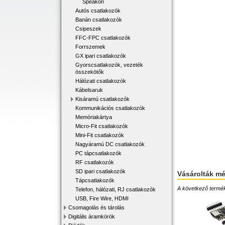
Speakon
Autós csatlakozók
Banán csatlakozók
Csipeszek
FFC-FPC csatlakozók
Forrszemek
GX ipari csatlakozók
Gyorscsatlakozók, vezeték
összekötők
Hálózati csatlakozók
Kábelsaruk
Kisáramú csatlakozók
Kommunikációs csatlakozók
Memóriakártya
Micro-Fit csatlakozók
Mini-Fit csatlakozók
Nagyáramú DC csatlakozók
PC tápcsatlakozók
RF csatlakozók
SD ipari csatlakozók
Vásárolták m
Tápcsatlakozók
A következő terméke
Telefon, hálózati, RJ csatlakozók
USB, Fire Wire, HDMI
Csomagolás és tárolás
Digitális áramkörök