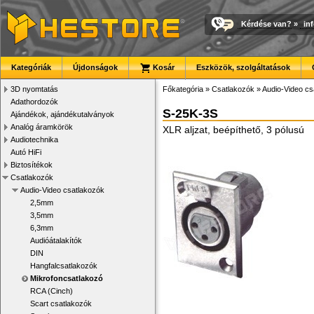
Kérdése van?
»
in
Kategóriák
Újdonságok
Kosár
Eszközök, szolgáltatások
3D nyomtatás
Főkategória
»
Csatlakozók
»
Audio-Video cs
Adathordozók
S-25K-3S
Ajándékok, ajándékutalványok
Analóg áramkörök
XLR aljzat, beépíthető, 3 pólusú
Audiotechnika
Autó HiFi
Biztosítékok
Csatlakozók
Audio-Video csatlakozók
2,5mm
3,5mm
6,3mm
Audióátalakítók
DIN
Hangfalcsatlakozók
Mikrofoncsatlakozó
RCA (Cinch)
Scart csatlakozók