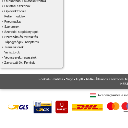
Okosotthon, Lakáselektronika
Oktatási eszközök
Optoelektronika
Peltier modulok
Pneumatika
Szenzorok
Szerelési segédanyagok
Szerszám és forrasztás
Tápegységek, Adapterek
Tranzisztorok
Varisztorok
Vegyszerek, ragasztók
Zavarszűrők, Ferritek
Főoldal
•
Szállítás
•
Súgó
•
GyIK
•
RMA
•
Általános szerződési fe
HESTO
A csomagküldés a ma