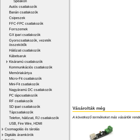
Speakon
Autós csatlakozók
Banán csatlakozók
Csipeszek
FFC-FPC csatlakozók
Forrszemek
GX ipari csatlakozók
Gyorscsatlakozók, vezeték
összekötők
Hálózati csatlakozók
Kábelsaruk
Kisáramú csatlakozók
Kommunikációs csatlakozók
Memóriakártya
Micro-Fit csatlakozók
Mini-Fit csatlakozók
Nagyáramú DC csatlakozók
PC tápcsatlakozók
RF csatlakozók
SD ipari csatlakozók
Vásárolták még
Tápcsatlakozók
A következő termékeket más vásárlók rendelték
Telefon, hálózati, RJ csatlakozók
USB, Fire Wire, HDMI
Csomagolás és tárolás
Digitális áramkörök