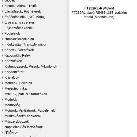
Diódák
Elemek, Akkuk, Töltők
FT232RL-RS485-M
Ellenállások, Potméterek
FT232RL alapú RS485-USB átalakító
modul (Modbus, stb)
Építőkészletek (KIT, Modul)
Erősáramú szerelés
Fejlesztőeszközök
Foglalatok
Hobbielektronika.hu
Induktivitás, Transzformátor
Kábelek, Vezetékek
Kapcsolók, Relék
Készülékek
Kishangszórók, Piezók, Mikrofonok
Kondenzátor
Kristályok
Matricák, Feliratok
Méréstechnika
Mini PC, ipari PC, tartozékok
Modulok
Modulvilág
Motorok, Ventilátorok, Fűtőelemek
Munkavédelmi eszközök
Műszerdobozok
Napelemek és tartozékok
NYÁK-ok