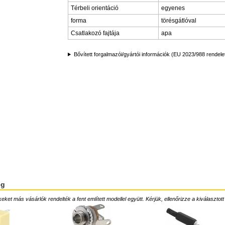
Térbeli orientáció
egyenes
forma
törésgátlóval
Csatlakozó fajtája
apa
Bővített forgalmazói/gyártói információk (EU 2023/988 rendele
ég
ket más vásárlók rendelték a fent említett modellel együtt. Kérjük, ellenőrizze a kiválasztott