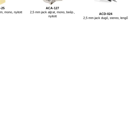
-25
ACA-127
m, mono, nyitott
2,5 mm jack aljzat, mono, beép.,
ACD-024
nyitott
2,5 mm jack dugó, stereo, lengő