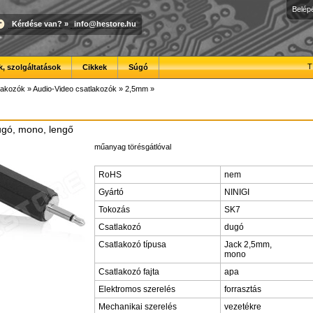
Belép
Kérdése van?
»
info@hestore.hu
T
, szolgáltatások
Cikkek
Súgó
lakozók
»
Audio-Video csatlakozók
»
2,5mm
»
ugó, mono, lengő
műanyag törésgátlóval
RoHS
nem
Gyártó
NINIGI
Tokozás
SK7
Csatlakozó
dugó
Csatlakozó típusa
Jack 2,5mm,
mono
Csatlakozó fajta
apa
Elektromos szerelés
forrasztás
Mechanikai szerelés
vezetékre