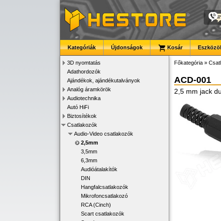
Kategóriák
Újdonságok
Kosár
Eszközök
3D nyomtatás
Főkategória
»
Csat
Adathordozók
ACD-001
Ajándékok, ajándékutalványok
Analóg áramkörök
2,5 mm jack d
Audiotechnika
Autó HiFi
Biztosítékok
Csatlakozók
Audio-Video csatlakozók
2,5mm
3,5mm
6,3mm
Audióátalakítók
DIN
Hangfalcsatlakozók
Mikrofoncsatlakozó
RCA (Cinch)
Scart csatlakozók