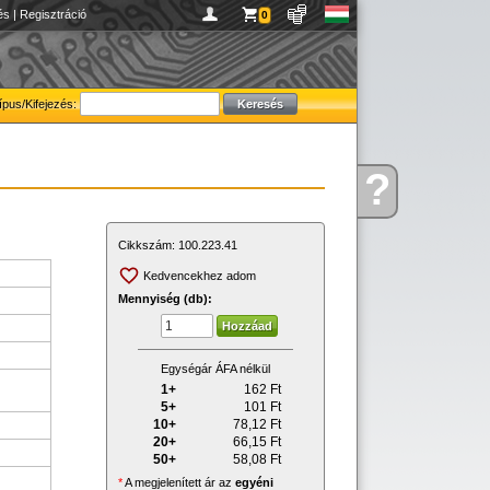
és
|
Regisztráció
0
ípus/Kifejezés:
?
Kérdése
van
Cikkszám:
100.223.41
Kedvencekhez adom
Mennyiség (db):
Egységár ÁFA nélkül
1+
162
Ft
5+
101
Ft
10+
78,12
Ft
20+
66,15
Ft
50+
58,08
Ft
*
A megjelenített ár az
egyéni