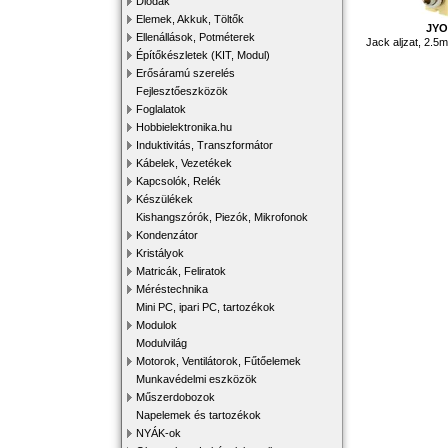
Diódák
Elemek, Akkuk, Töltők
JYO
Ellenállások, Potméterek
Jack aljzat, 2.5m
Építőkészletek (KIT, Modul)
Erősáramú szerelés
Fejlesztőeszközök
Foglalatok
Hobbielektronika.hu
Induktivitás, Transzformátor
Kábelek, Vezetékek
Kapcsolók, Relék
Készülékek
Kishangszórók, Piezók, Mikrofonok
Kondenzátor
Kristályok
Matricák, Feliratok
Méréstechnika
Mini PC, ipari PC, tartozékok
Modulok
Modulvilág
Motorok, Ventilátorok, Fűtőelemek
Munkavédelmi eszközök
Műszerdobozok
Napelemek és tartozékok
NYÁK-ok