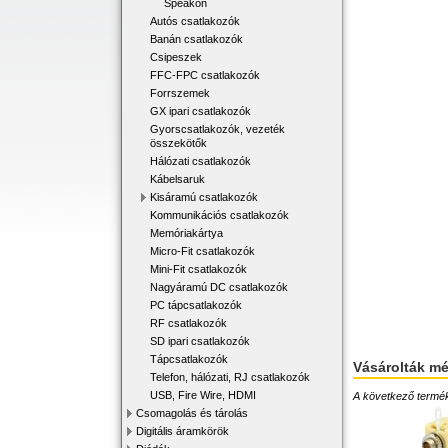
Speakon
Autós csatlakozók
Banán csatlakozók
Csipeszek
FFC-FPC csatlakozók
Forrszemek
GX ipari csatlakozók
Gyorscsatlakozók, vezeték
összekötők
Hálózati csatlakozók
Kábelsaruk
Kisáramú csatlakozók
Kommunikációs csatlakozók
Memóriakártya
Micro-Fit csatlakozók
Mini-Fit csatlakozók
Nagyáramú DC csatlakozók
PC tápcsatlakozók
RF csatlakozók
SD ipari csatlakozók
Tápcsatlakozók
Vásárolták m
Telefon, hálózati, RJ csatlakozók
USB, Fire Wire, HDMI
A következő terméke
Csomagolás és tárolás
Digitális áramkörök