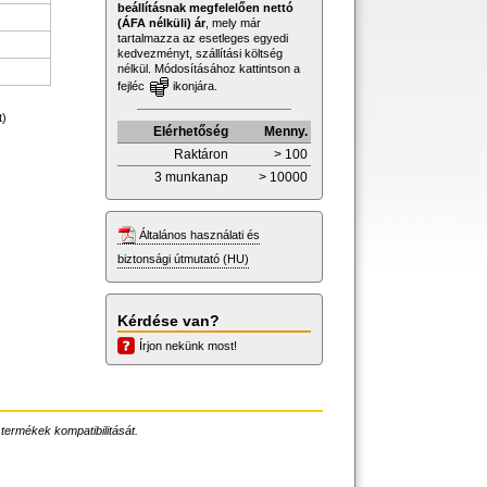
beállításnak megfelelően nettó
(ÁFA nélküli) ár
, mely már
tartalmazza az esetleges egyedi
kedvezményt, szállítási költség
nélkül. Módosításához kattintson a
fejléc
ikonjára.
t)
Elérhetőség
Menny.
Raktáron
> 100
3 munkanap
> 10000
Általános használati és
biztonsági útmutató (HU)
Kérdése van?
Írjon nekünk most!
 termékek kompatibilitását.