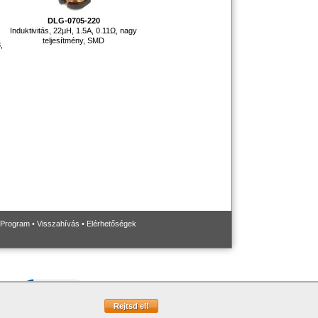
DLG-0705-220
Induktivitás, 22µH, 1.5A, 0.11Ω, nagy
teljesítmény, SMD
,
 Program
•
Visszahívás
•
Elérhetőségek