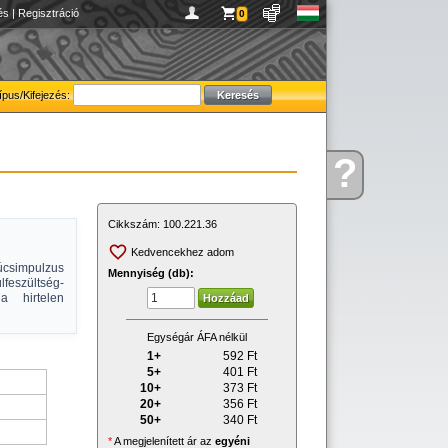
és
|
Regisztráció
0
ípus/Kifejezés:
?
Kérdése
van
Cikkszám:
100.221.36
Kedvencekhez adom
simpulzus
Mennyiség (db):
lfeszültség-
a hirtelen
Egységár ÁFA nélkül
1+
592
Ft
5+
401
Ft
10+
373
Ft
20+
356
Ft
50+
340
Ft
*
A megjelenített ár az
egyéni