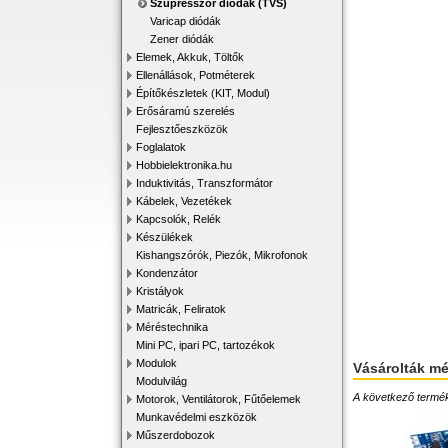
Szupresszor diódák (TVS)
Varicap diódák
Zener diódák
Elemek, Akkuk, Töltők
Ellenállások, Potméterek
Építőkészletek (KIT, Modul)
Erősáramú szerelés
Fejlesztőeszközök
Foglalatok
Hobbielektronika.hu
Induktivitás, Transzformátor
Kábelek, Vezetékek
Kapcsolók, Relék
Készülékek
Kishangszórók, Piezók, Mikrofonok
Kondenzátor
Kristályok
Matricák, Feliratok
Méréstechnika
Mini PC, ipari PC, tartozékok
Modulok
Vásárolták m
Modulvilág
A következő terméke
Motorok, Ventilátorok, Fűtőelemek
Munkavédelmi eszközök
Műszerdobozok