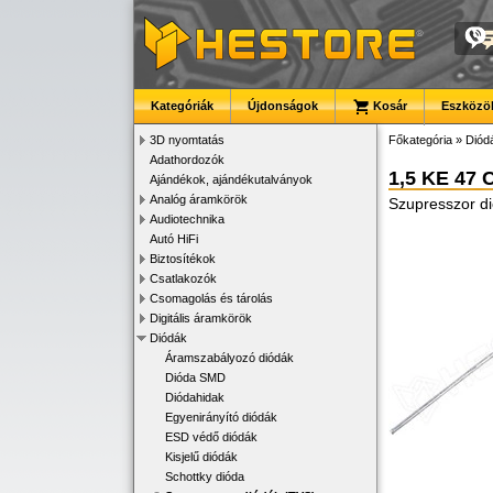
Kategóriák
Újdonságok
Kosár
Eszközök
3D nyomtatás
Főkategória
»
Diód
Adathordozók
1,5 KE 47 
Ajándékok, ajándékutalványok
Analóg áramkörök
Szupresszor di
Audiotechnika
Autó HiFi
Biztosítékok
Csatlakozók
Csomagolás és tárolás
Digitális áramkörök
Diódák
Áramszabályozó diódák
Dióda SMD
Diódahidak
Egyenirányító diódák
ESD védő diódák
Kisjelű diódák
Schottky dióda