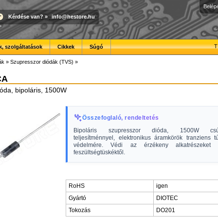
Belép
Kérdése van?
»
info@hestore.hu
T
, szolgáltatások
Cikkek
Súgó
ák
»
Szupresszor diódák (TVS)
»
CA
óda, bipoláris, 1500W
Összefoglaló, rendeltetés
Bipoláris szupresszor dióda, 1500W csúc
teljesítménnyel, elektronikus áramkörök tranziens tú
védelmére. Védi az érzékeny alkatrészeket 
feszültségtüskéktől.
RoHS
igen
Gyártó
DIOTEC
Tokozás
DO201