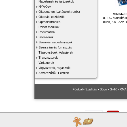
Napelemek és tartozékok
NYÁK-ok
Okosotthon, Lakáselektronika
MINI560-
Oktatási eszközök
DC-DC átalakító m
buck, 5.5...32V D
Optoelektronika
Peltier modulok
Pneumatika
Szenzorok
Szerelési segédanyagok
Szerszám és forrasztás
Tápegységek, Adapterek
Tranzisztorok
Varisztorok
Vegyszerek, ragasztók
Zavarszűrők, Ferritek
Főoldal
•
Szállítás
•
Súgó
•
GyIK
•
RMA