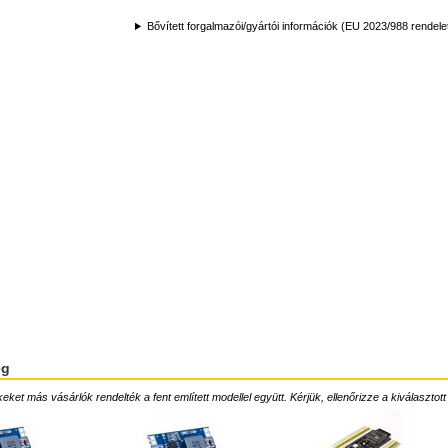
Bővített forgalmazói/gyártói információk (EU 2023/988 rendele
ég
ket más vásárlók rendelték a fent említett modellel együtt. Kérjük, ellenőrizze a kiválasztott