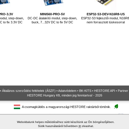
PRO-3.3V
MINI560-PRO-5V
ESP32-S3-DEV-N16R8-US
odul, step-down,
DC-DC átalakító modul, step-down,
ESP32-S3 fejlesztői modul, N16R8
C to fix 3.3V DC
buck, 7...32V DC to fix 5V DC
nem forrasztott tüskesorral
•
Általános szerződési feltételek (ÁSZF)
•
Adatvédelem
•
BK-KITS
•
HESTORE API
•
Partner
HESTORE Hungary Kft, minden jog fenntartva! - 2026
A csomagküldés a magyarországi HESTORE raktárból történik.
Weboldalunk helyes működéséhez sütit készítünk az Ön böngészőjében.
Sütik használatáról bővebben
itt
olvashat.