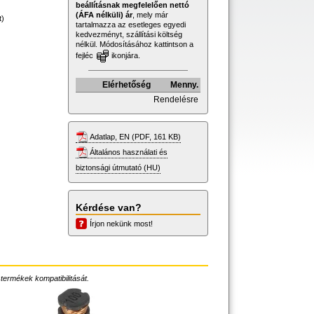
beállításnak megfelelően nettó
(ÁFA nélküli) ár
, mely már
t)
tartalmazza az esetleges egyedi
kedvezményt, szállítási költség
nélkül. Módosításához kattintson a
fejléc
ikonjára.
Elérhetőség
Menny.
Rendelésre
Adatlap, EN (PDF, 161 KB)
Általános használati és
biztonsági útmutató (HU)
Kérdése van?
Írjon nekünk most!
 termékek kompatibilitását.