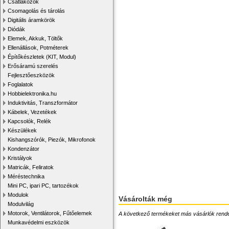
Csatlakozók
Csomagolás és tárolás
Digitális áramkörök
Diódák
Elemek, Akkuk, Töltők
Ellenállások, Potméterek
Építőkészletek (KIT, Modul)
Erősáramú szerelés
Fejlesztőeszközök
Foglalatok
Hobbielektronika.hu
Induktivitás, Transzformátor
Kábelek, Vezetékek
Kapcsolók, Relék
Készülékek
Kishangszórók, Piezók, Mikrofonok
Kondenzátor
Kristályok
Matricák, Feliratok
Méréstechnika
Mini PC, ipari PC, tartozékok
Modulok
Vásárolták még
Modulvilág
Motorok, Ventilátorok, Fűtőelemek
A következő termékeket más vásárlók rendelték
Munkavédelmi eszközök