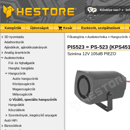
Kérdése van?
»
in
Kategóriák
Újdonságok
Kosár
Eszközök, szolgáltatások
3D nyomtatás
Főkategória
»
Audiotechnika
»
Hangszórók
Adathordozók
PIS523 = PS-523 (KPS451
Ajándékok, ajándékutalványok
Analóg áramkörök
Sziréna 12V 105dB PIEZO
Audiotechnika
Fül- és fejhallgatók
Hangfal, hangláda
Hangszórók
Autós hangszórók
Középsugárzók
Magassugárzók
Mélysugárzók
Vízálló, speciális hangszórók
Hangváltók
Készülékek
Szerelvények, kiegészítő anyagok
Autó HiFi
Biztosítékok