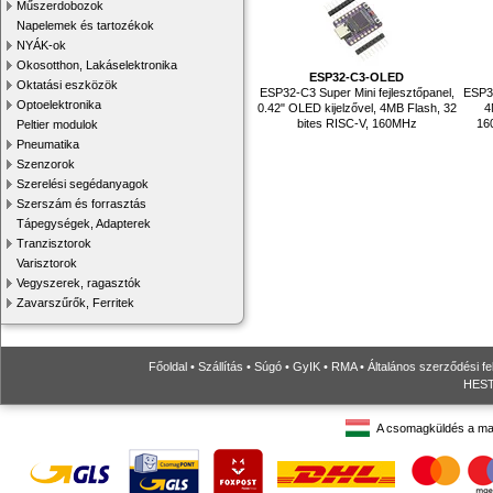
Műszerdobozok
Napelemek és tartozékok
NYÁK-ok
Okosotthon, Lakáselektronika
ESP32-C3-OLED
Oktatási eszközök
ESP32-C3 Super Mini fejlesztőpanel,
ESP32
Optoelektronika
0.42" OLED kijelzővel, 4MB Flash, 32
4
bites RISC-V, 160MHz
16
Peltier modulok
Pneumatika
Szenzorok
Szerelési segédanyagok
Szerszám és forrasztás
Tápegységek, Adapterek
Tranzisztorok
Varisztorok
Vegyszerek, ragasztók
Zavarszűrők, Ferritek
Főoldal
•
Szállítás
•
Súgó
•
GyIK
•
RMA
•
Általános szerződési fe
HESTO
A csomagküldés a ma