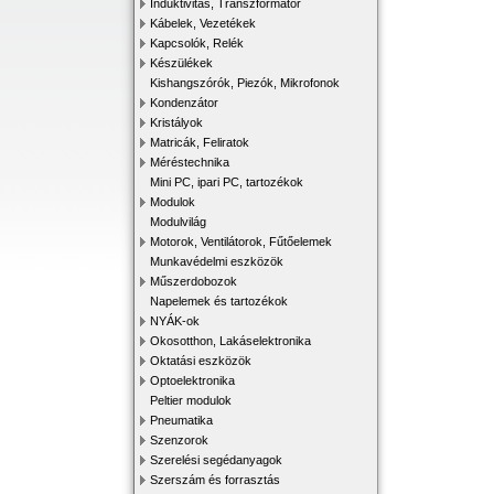
Induktivitás, Transzformátor
Kábelek, Vezetékek
Kapcsolók, Relék
Készülékek
Kishangszórók, Piezók, Mikrofonok
Kondenzátor
Kristályok
Matricák, Feliratok
Méréstechnika
Mini PC, ipari PC, tartozékok
Modulok
Modulvilág
Motorok, Ventilátorok, Fűtőelemek
Munkavédelmi eszközök
Műszerdobozok
Napelemek és tartozékok
NYÁK-ok
Okosotthon, Lakáselektronika
Oktatási eszközök
Optoelektronika
Peltier modulok
Pneumatika
Szenzorok
Szerelési segédanyagok
Szerszám és forrasztás