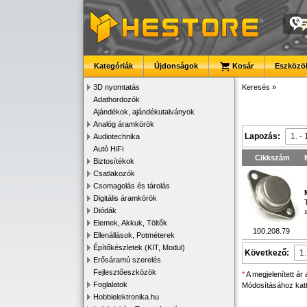
Kategóriák
Újdonságok
Kosár
Eszközök
3D nyomtatás
Keresés
»
Adathordozók
Ajándékok, ajándékutalványok
Analóg áramkörök
Lapozás:
Audiotechnika
Autó HiFi
Cikkszám
Biztosítékok
Csatlakozók
Csomagolás és tárolás
Digitális áramkörök
Diódák
Elemek, Akkuk, Töltők
100.208.79
Ellenállások, Potméterek
Építőkészletek (KIT, Modul)
Következő:
Erősáramú szerelés
Fejlesztőeszközök
*
A megjelenített ár
Foglalatok
Módosításához katti
Hobbielektronika.hu