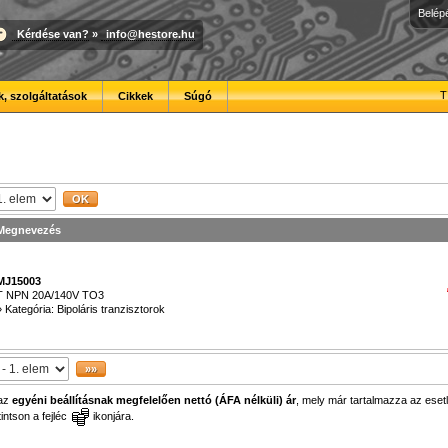
Belép
Kérdése van?
»
info@hestore.hu
T
, szolgáltatások
Cikkek
Súgó
Megnevezés
MJ15003
T NPN 20A/140V TO3
»
Kategória: Bipoláris tranzisztorok
 az
egyéni beállításnak megfelelően nettó (ÁFA nélküli) ár
, mely már tartalmazza az esetl
ntson a fejléc
ikonjára.