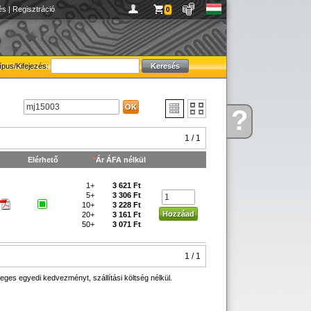
és
|
Regisztráció
0
ípus/Kifejezés:
?
Kérdése
van
1 / 1
Elérhető
*
Ár ÁFA nélkül
1+
3 621 Ft
5+
3 306 Ft
10+
3 228 Ft
20+
3 161 Ft
50+
3 071 Ft
1 / 1
eges egyedi kedvezményt, szállítási költség nélkül.