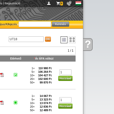
és
|
Regisztráció
0
ípus/Kifejezés:
?
Kérdése
van
1 / 1
Elérhető
*
Ár ÁFA nélkül
1+
110 980 Ft
5+
106 264 Ft
10+
104 427 Ft
20+
102 600 Ft
50+
99 870 Ft
1+
14 067 Ft
5+
13 323 Ft
10+
13 074 Ft
20+
12 836 Ft
50+
12 489 Ft