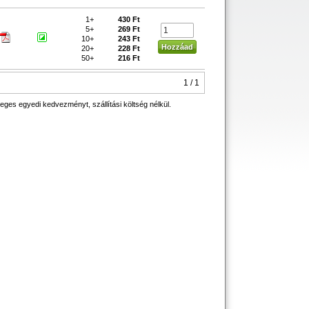
1+
430 Ft
5+
269 Ft
10+
243 Ft
20+
228 Ft
50+
216 Ft
1 / 1
eges egyedi kedvezményt, szállítási költség nélkül.