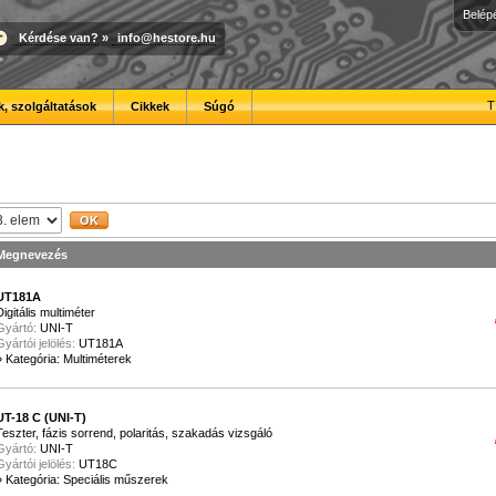
Belép
Kérdése van?
»
info@hestore.hu
T
, szolgáltatások
Cikkek
Súgó
Megnevezés
UT181A
Digitális multiméter
Gyártó:
UNI-T
Gyártói jelölés:
UT181A
»
Kategória: Multiméterek
UT-18 C (UNI-T)
Teszter, fázis sorrend, polaritás, szakadás vizsgáló
Gyártó:
UNI-T
Gyártói jelölés:
UT18C
»
Kategória: Speciális műszerek