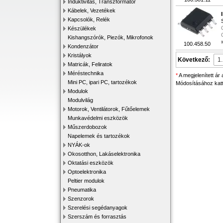
Induktivitás, Transzformátor
Kábelek, Vezetékek
Kapcsolók, Relék
Készülékek
Kishangszórók, Piezók, Mikrofonok
100.458.50
Kondenzátor
Kristályok
Következő:
Matricák, Feliratok
Méréstechnika
*
A megjelenített ár
Mini PC, ipari PC, tartozékok
Módosításához katti
Modulok
Modulvilág
Motorok, Ventilátorok, Fűtőelemek
Munkavédelmi eszközök
Műszerdobozok
Napelemek és tartozékok
NYÁK-ok
Okosotthon, Lakáselektronika
Oktatási eszközök
Optoelektronika
Peltier modulok
Pneumatika
Szenzorok
Szerelési segédanyagok
Szerszám és forrasztás