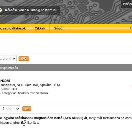
Belép
Kérdése van?
»
info@hestore.hu
T
, szolgáltatások
Cikkek
Súgó
Megnevezés
2N3055
Tranzisztor, NPN, 60V, 15A, bipoláris, TO3
Gyártó:
CDIL
»
Kategória: Bipoláris tranzisztorok
 az
egyéni beállításnak megfelelően nettó (ÁFA nélküli) ár
, mely már tartalmazza az esetl
ntson a fejléc
ikonjára.