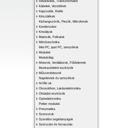
Induktivitás, Transzformátor
Kábelek, Vezetékek
Kapcsolók, Relék
Készülékek
Kishangszórók, Piezók, Mikrofonok
Kondenzátor
Kristályok
Matricák, Feliratok
Méréstechnika
Mini PC, ipari PC, tartozékok
Modulok
Modulvilág
Motorok, Ventilátorok, Fűtőelemek
Munkavédelmi eszközök
Műszerdobozok
Napelemek és tartozékok
NYÁK-ok
Okosotthon, Lakáselektronika
Oktatási eszközök
Optoelektronika
Peltier modulok
Pneumatika
Szenzorok
Szerelési segédanyagok
Szerszám és forrasztás