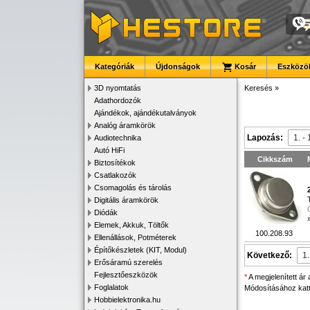
Kategóriák
Újdonságok
Kosár
Eszközök
3D nyomtatás
Keresés
»
Adathordozók
Ajándékok, ajándékutalványok
Analóg áramkörök
Lapozás:
Audiotechnika
Autó HiFi
Cikkszám
Biztosítékok
Csatlakozók
Csomagolás és tárolás
Digitális áramkörök
Diódák
Elemek, Akkuk, Töltők
100.208.93
Ellenállások, Potméterek
Építőkészletek (KIT, Modul)
Következő:
Erősáramú szerelés
Fejlesztőeszközök
*
A megjelenített ár
Foglalatok
Módosításához katti
Hobbielektronika.hu