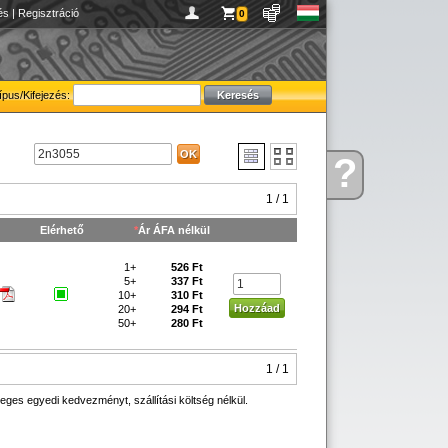
és
|
Regisztráció
0
ípus/Kifejezés:
?
Kérdése
van
1 / 1
Elérhető
*
Ár ÁFA nélkül
1+
526 Ft
5+
337 Ft
10+
310 Ft
20+
294 Ft
50+
280 Ft
1 / 1
eges egyedi kedvezményt, szállítási költség nélkül.