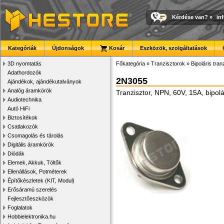
Kérdése van?
»
in
Kategóriák
Újdonságok
Kosár
Eszközök, szolgáltatások
3D nyomtatás
Főkategória
»
Tranzisztorok
»
Bipoláris tran
Adathordozók
2N3055
Ajándékok, ajándékutalványok
Analóg áramkörök
Tranzisztor, NPN, 60V, 15A, bipol
Audiotechnika
Autó HiFi
Biztosítékok
Csatlakozók
Csomagolás és tárolás
Digitális áramkörök
Diódák
Elemek, Akkuk, Töltők
Ellenállások, Potméterek
Építőkészletek (KIT, Modul)
Erősáramú szerelés
Fejlesztőeszközök
Foglalatok
Hobbielektronika.hu