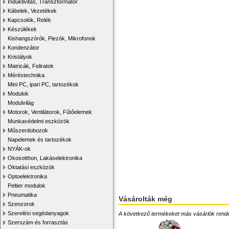
Induktivitás, Transzformátor
Kábelek, Vezetékek
Kapcsolók, Relék
Készülékek
Kishangszórók, Piezók, Mikrofonok
Kondenzátor
Kristályok
Matricák, Feliratok
Méréstechnika
Mini PC, ipari PC, tartozékok
Modulok
Modulvilág
Motorok, Ventilátorok, Fűtőelemek
Munkavédelmi eszközök
Műszerdobozok
Napelemek és tartozékok
NYÁK-ok
Okosotthon, Lakáselektronika
Oktatási eszközök
Optoelektronika
Peltier modulok
Pneumatika
Vásárolták még
Szenzorok
Szerelési segédanyagok
A következő termékeket más vásárlók rendelték
Szerszám és forrasztás