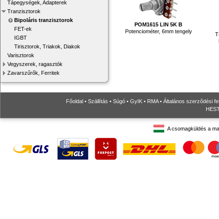
Tápegységek, Adapterek
Tranzisztorok
Bipoláris tranzisztorok
POM1615 LIN 5K B
FET-ek
Potenciométer, 6mm tengely
T
IGBT
Tirisztorok, Triakok, Diakok
Varisztorok
Vegyszerek, ragasztók
Zavarszűrők, Ferritek
Főoldal
•
Szállítás
•
Súgó
•
GyIK
•
RMA
•
Általános szerződési fe
HESTO
A csomagküldés a ma