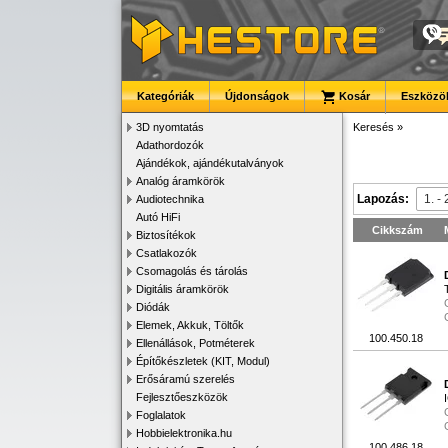
Kategóriák
Újdonságok
Kosár
Eszközök
3D nyomtatás
Keresés
»
Adathordozók
Ajándékok, ajándékutalványok
Analóg áramkörök
Lapozás:
Audiotechnika
Autó HiFi
Cikkszám
Biztosítékok
Csatlakozók
Csomagolás és tárolás
Digitális áramkörök
Diódák
Elemek, Akkuk, Töltők
100.450.18
Ellenállások, Potméterek
Építőkészletek (KIT, Modul)
Erősáramú szerelés
Fejlesztőeszközök
Foglalatok
Hobbielektronika.hu
100.486.18