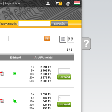
és
|
Regisztráció
0
ípus/Kifejezés:
?
Kérdése
van
1 / 1
Elérhető
*
Ár ÁFA nélkül
1+
2 991 Ft
5+
2 702 Ft
10+
2 634 Ft
20+
2 578 Ft
50+
2 503 Ft
1+
1 097 Ft
5+
885 Ft
10+
849 Ft
20+
824 Ft
50+
795 Ft