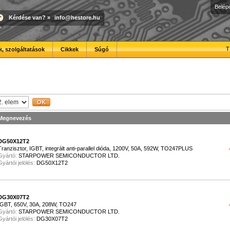
Belép
Kérdése van?
»
info@hestore.hu
T
, szolgáltatások
Cikkek
Súgó
Megnevezés
DG50X12T2
Tranzisztor, IGBT, integrált anti-parallel dióda, 1200V, 50A, 592W, TO247PLUS
Gyártó:
STARPOWER SEMICONDUCTOR LTD.
Gyártói jelölés:
DG50X12T2
DG30X07T2
IGBT, 650V, 30A, 208W, TO247
Gyártó:
STARPOWER SEMICONDUCTOR LTD.
Gyártói jelölés:
DG30X07T2