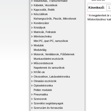
Induktivitás, Transzformátor
Kábelek, Vezetékek
Következő:
Kapcsolók, Relék
Készülékek
*
A megjelenített ár
Kishangszórók, Piezók, Mikrofonok
Módosításához katti
Kondenzátor
Kristályok
Matricák, Feliratok
Méréstechnika
Mini PC, ipari PC, tartozékok
Modulok
Modulvilág
Motorok, Ventilátorok, Fűtőelemek
Munkavédelmi eszközök
Műszerdobozok
Napelemek és tartozékok
NYÁK-ok
Okosotthon, Lakáselektronika
Oktatási eszközök
Optoelektronika
Peltier modulok
Pneumatika
Szenzorok
Szerelési segédanyagok
Szerszám és forrasztás