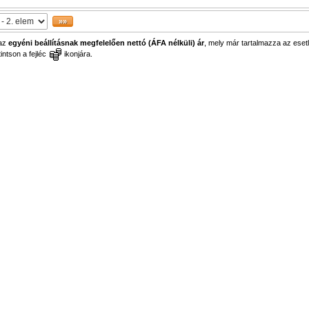
 az
egyéni beállításnak megfelelően nettó (ÁFA nélküli) ár
, mely már tartalmazza az esetl
ntson a fejléc
ikonjára.