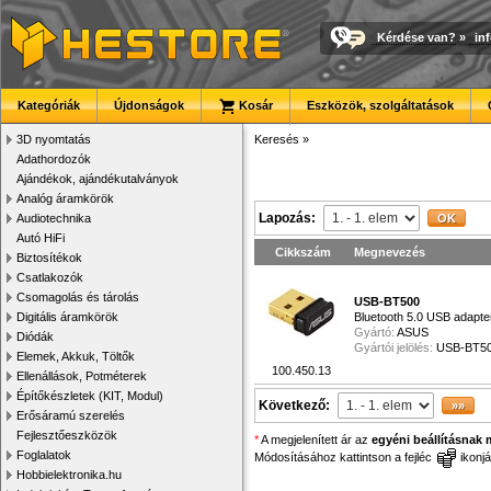
Kérdése van?
»
in
Kategóriák
Újdonságok
Kosár
Eszközök, szolgáltatások
3D nyomtatás
Keresés
»
Adathordozók
Ajándékok, ajándékutalványok
Analóg áramkörök
Lapozás:
Audiotechnika
Autó HiFi
Cikkszám
Megnevezés
Biztosítékok
Csatlakozók
Csomagolás és tárolás
USB-BT500
Digitális áramkörök
Bluetooth 5.0 USB adapte
Gyártó:
ASUS
Diódák
Gyártói jelölés:
USB-BT5
Elemek, Akkuk, Töltők
100.450.13
Ellenállások, Potméterek
Építőkészletek (KIT, Modul)
Következő:
Erősáramú szerelés
Fejlesztőeszközök
*
A megjelenített ár az
egyéni beállításnak 
Foglalatok
Módosításához kattintson a fejléc
ikonjá
Hobbielektronika.hu