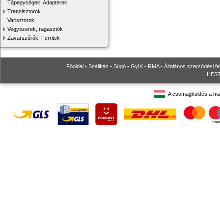
Tápegységek, Adapterek
Tranzisztorok
Varisztorok
Vegyszerek, ragasztók
Zavarszűrők, Ferritek
Főoldal
•
Szállítás
•
Súgó
•
GyIK
•
RMA
•
Általános szerződési fe
HESTO
A csomagküldés a ma