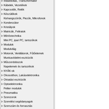
Induktivitás, Transzformátor
Kábelek, Vezetékek
Kapcsolók, Relék
Készülékek
Kishangszórók, Piezók, Mikrofonok
Kondenzátor
Kristályok
Matricák, Feliratok
Méréstechnika
Mini PC, ipari PC, tartozékok
Modulok
Modulvilág
Motorok, Ventilátorok, Fűtőelemek
Munkavédelmi eszközök
Műszerdobozok
Napelemek és tartozékok
NYÁK-ok
Okosotthon, Lakáselektronika
Oktatási eszközök
Optoelektronika
Peltier modulok
Pneumatika
Szenzorok
Szerelési segédanyagok
Szerszám és forrasztás