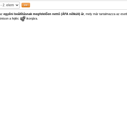
 az
egyéni beállításnak megfelelően nettó (ÁFA nélküli) ár
, mely már tartalmazza az esetl
ntson a fejléc
ikonjára.