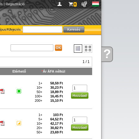
és
|
Regisztráció
0
ípus/Kifejezés:
?
Kérdése
van
1 / 1
Elérhető
*
Ár ÁFA nélkül
1+
58,59 Ft
10+
30,23 Ft
50+
18,89 Ft
100+
16,45 Ft
200+
15,10 Ft
1+
103 Ft
5+
64,52 Ft
10+
42,17 Ft
20+
30,82 Ft
50+
23,69 Ft