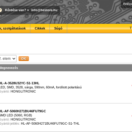
Belép
Kérdése van?
»
info@hestore.hu
T
, szolgáltatások
Cikkek
Súgó
Megnevezés
HL-A-3528U32YC-S1-13HL
LED, SMD, 3528, sárga, 590nm, 60mA, fordított polaritású
Gyártó:
HONGLITRONIC
HL-AF-5060H271BU46FU79GC
SMD LED (5060, RGB)
Gyártó:
HONGLITRONIC
Gyártói jelölés:
HL-AF-5060H271BU46FU79GC-S1-THL