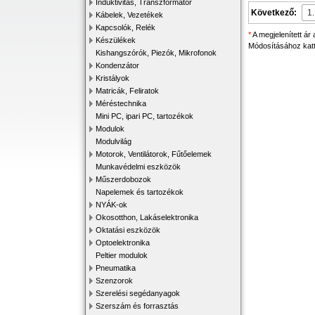
Induktivitás, Transzformátor
Következő:
Kábelek, Vezetékek
Kapcsolók, Relék
*
A megjelenített ár
Készülékek
Módosításához katti
Kishangszórók, Piezók, Mikrofonok
Kondenzátor
Kristályok
Matricák, Feliratok
Méréstechnika
Mini PC, ipari PC, tartozékok
Modulok
Modulvilág
Motorok, Ventilátorok, Fűtőelemek
Munkavédelmi eszközök
Műszerdobozok
Napelemek és tartozékok
NYÁK-ok
Okosotthon, Lakáselektronika
Oktatási eszközök
Optoelektronika
Peltier modulok
Pneumatika
Szenzorok
Szerelési segédanyagok
Szerszám és forrasztás