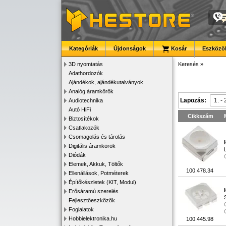
Kategóriák
Újdonságok
Kosár
Eszközök
3D nyomtatás
Keresés
»
Adathordozók
Ajándékok, ajándékutalványok
Analóg áramkörök
Lapozás:
Audiotechnika
Autó HiFi
Cikkszám
Biztosítékok
Csatlakozók
Csomagolás és tárolás
Digitális áramkörök
Diódák
Elemek, Akkuk, Töltők
100.478.34
Ellenállások, Potméterek
Építőkészletek (KIT, Modul)
Erősáramú szerelés
Fejlesztőeszközök
Foglalatok
Hobbielektronika.hu
100.445.98