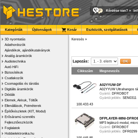
Kérdése van?
»
in
Kategóriák
Újdonságok
Kosár
Eszközök, szolgáltatások
3D nyomtatás
Keresés
»
Adathordozók
Ajándékok, ajándékutalványok
Analóg áramkörök
Lapozás:
Audiotechnika
Autó HiFi
Cikkszám
Megnevezés
Biztosítékok
Csatlakozók
Csomagolás és tárolás
A02YYUW-DF
Digitális áramkörök
A02YYUW Ultrahangos távo
Gyártó:
DFROBOT
Diódák
Gyártói jelölés:
SEN0311
Elemek, Akkuk, Töltők
100.433.43
Ellenállások, Potméterek
Építőkészletek (KIT, Modul)
Erősáramú szerelés
DFPLAYER-MINI-DFRO
Fejlesztőeszközök
MP3 lejátszó modul, micro
Gyártó:
DFROBOT
Foglalatok
Gyártói jelölés:
DFR0299
Hobbielektronika.hu
100.445.85