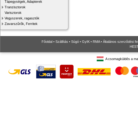
Tápegységek, Adapterek
Tranzisztorok
Varisztorok
Vegyszerek, ragasztók
Zavarszűrők, Ferritek
Főoldal
•
Szállítás
•
Súgó
•
GyIK
•
RMA
•
Általános szerződési fe
HESTO
A csomagküldés a ma