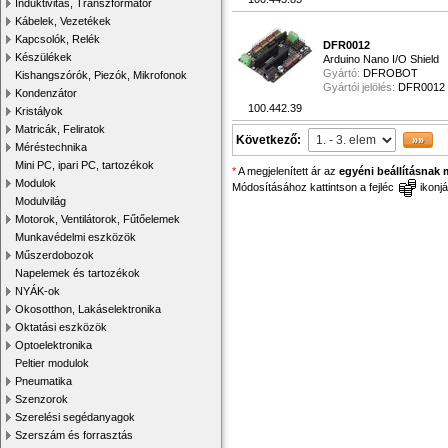
Induktivitás, Transzformátor
Kábelek, Vezetékek
Kapcsolók, Relék
DFR0012
Készülékek
Arduino Nano I/O Shield
Gyártó:
DFROBOT
Kishangszórók, Piezók, Mikrofonok
Gyártói jelölés:
DFR0012
Kondenzátor
100.442.39
Kristályok
Matricák, Feliratok
Következő:
Méréstechnika
Mini PC, ipari PC, tartozékok
*
A megjelenített ár az
egyéni beállításnak 
Modulok
Módosításához kattintson a fejléc
ikonjá
Modulvilág
Motorok, Ventilátorok, Fűtőelemek
Munkavédelmi eszközök
Műszerdobozok
Napelemek és tartozékok
NYÁK-ok
Okosotthon, Lakáselektronika
Oktatási eszközök
Optoelektronika
Peltier modulok
Pneumatika
Szenzorok
Szerelési segédanyagok
Szerszám és forrasztás