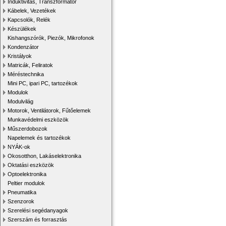
Induktivitás, Transzformátor
Kábelek, Vezetékek
Kapcsolók, Relék
Készülékek
Kishangszórók, Piezók, Mikrofonok
Kondenzátor
Kristályok
Matricák, Feliratok
Méréstechnika
Mini PC, ipari PC, tartozékok
Modulok
Modulvilág
Motorok, Ventilátorok, Fűtőelemek
Munkavédelmi eszközök
Műszerdobozok
Napelemek és tartozékok
NYÁK-ok
Okosotthon, Lakáselektronika
Oktatási eszközök
Optoelektronika
Peltier modulok
Pneumatika
Szenzorok
Szerelési segédanyagok
Szerszám és forrasztás