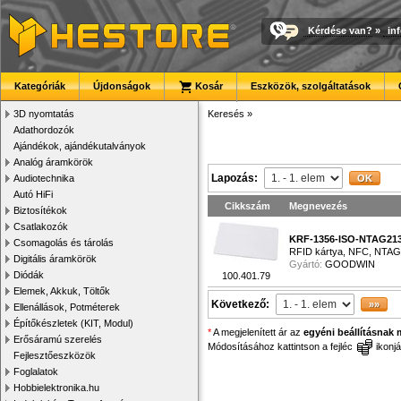
Kérdése van?
»
in
Kategóriák
Újdonságok
Kosár
Eszközök, szolgáltatások
3D nyomtatás
Keresés
»
Adathordozók
Ajándékok, ajándékutalványok
Analóg áramkörök
Lapozás:
Audiotechnika
Autó HiFi
Cikkszám
Megnevezés
Biztosítékok
Csatlakozók
KRF-1356-ISO-NTAG21
Csomagolás és tárolás
RFID kártya, NFC, NTAG21
Digitális áramkörök
Gyártó:
GOODWIN
Diódák
100.401.79
Elemek, Akkuk, Töltők
Következő:
Ellenállások, Potméterek
Építőkészletek (KIT, Modul)
*
A megjelenített ár az
egyéni beállításnak 
Erősáramú szerelés
Módosításához kattintson a fejléc
ikonjá
Fejlesztőeszközök
Foglalatok
Hobbielektronika.hu