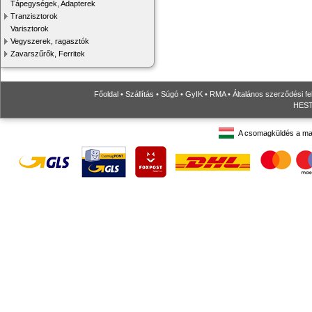
Tápegységek, Adapterek
Tranzisztorok
Varisztorok
Vegyszerek, ragasztók
Zavarszűrők, Ferritek
Főoldal
•
Szállítás
•
Súgó
•
GyIK
•
RMA
•
Általános szerződési fe
HESTO
A csomagküldés a ma