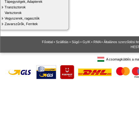
Tápegységek, Adapterek
Tranzisztorok
Varisztorok
Vegyszerek, ragasztók
Zavarszűrők, Ferritek
Főoldal
•
Szállítás
•
Súgó
•
GyIK
•
RMA
•
Általános szerződési fe
HESTO
A csomagküldés a ma