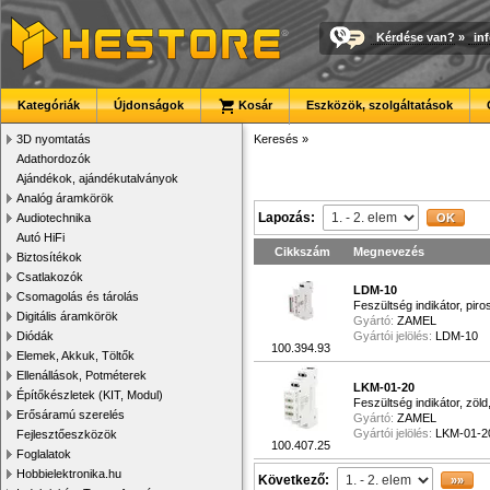
Kérdése van?
»
in
Kategóriák
Újdonságok
Kosár
Eszközök, szolgáltatások
3D nyomtatás
Keresés
»
Adathordozók
Ajándékok, ajándékutalványok
Analóg áramkörök
Lapozás:
Audiotechnika
Autó HiFi
Cikkszám
Megnevezés
Biztosítékok
Csatlakozók
LDM-10
Csomagolás és tárolás
Feszültség indikátor, pir
Digitális áramkörök
Gyártó:
ZAMEL
Diódák
Gyártói jelölés:
LDM-10
100.394.93
Elemek, Akkuk, Töltők
Ellenállások, Potméterek
LKM-01-20
Építőkészletek (KIT, Modul)
Feszültség indikátor, zö
Erősáramú szerelés
Gyártó:
ZAMEL
Gyártói jelölés:
LKM-01-2
Fejlesztőeszközök
100.407.25
Foglalatok
Hobbielektronika.hu
Következő: