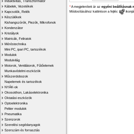
Induktivitás, Transzformátor
Kábelek, Vezetékek
*
A megjelenített ár az
egyéni beállításnak 
Módosításához kattintson a fejléc
ikonjá
Kapcsolók, Relék
Készülékek
Kishangszórók, Piezók, Mikrofonok
Kondenzátor
Kristályok
Matricák, Feliratok
Méréstechnika
Mini PC, ipari PC, tartozékok
Modulok
Modulvilág
Motorok, Ventilátorok, Fűtőelemek
Munkavédelmi eszközök
Műszerdobozok
Napelemek és tartozékok
NYÁK-ok
Okosotthon, Lakáselektronika
Oktatási eszközök
Optoelektronika
Peltier modulok
Pneumatika
Szenzorok
Szerelési segédanyagok
Szerszám és forrasztás