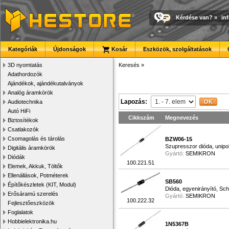
Kérdése van?
»
in
Kategóriák
Újdonságok
Kosár
Eszközök, szolgáltatások
3D nyomtatás
Keresés
»
Adathordozók
Ajándékok, ajándékutalványok
Analóg áramkörök
Lapozás:
Audiotechnika
Autó HiFi
Cikkszám
Megnevezés
Biztosítékok
Csatlakozók
Csomagolás és tárolás
BZW06-15
Szupresszor dióda, unipo
Digitális áramkörök
Gyártó:
SEMIKRON
Diódák
100.221.51
Elemek, Akkuk, Töltők
Ellenállások, Potméterek
SB560
Építőkészletek (KIT, Modul)
Dióda, egyenirányító, Sc
Erősáramú szerelés
Gyártó:
SEMIKRON
100.222.32
Fejlesztőeszközök
Foglalatok
Hobbielektronika.hu
1N5367B