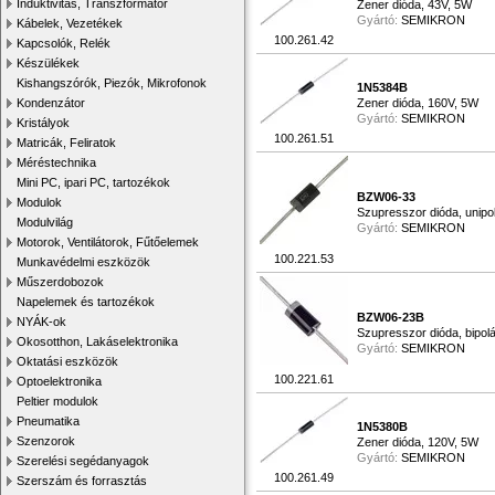
Induktivitás, Transzformátor
Zener dióda, 43V, 5W
Gyártó:
SEMIKRON
Kábelek, Vezetékek
100.261.42
Kapcsolók, Relék
Készülékek
Kishangszórók, Piezók, Mikrofonok
1N5384B
Kondenzátor
Zener dióda, 160V, 5W
Gyártó:
SEMIKRON
Kristályok
100.261.51
Matricák, Feliratok
Méréstechnika
Mini PC, ipari PC, tartozékok
BZW06-33
Modulok
Szupresszor dióda, unipo
Modulvilág
Gyártó:
SEMIKRON
Motorok, Ventilátorok, Fűtőelemek
100.221.53
Munkavédelmi eszközök
Műszerdobozok
Napelemek és tartozékok
BZW06-23B
NYÁK-ok
Szupresszor dióda, bipol
Okosotthon, Lakáselektronika
Gyártó:
SEMIKRON
Oktatási eszközök
100.221.61
Optoelektronika
Peltier modulok
Pneumatika
1N5380B
Szenzorok
Zener dióda, 120V, 5W
Gyártó:
SEMIKRON
Szerelési segédanyagok
100.261.49
Szerszám és forrasztás