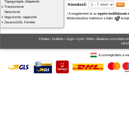
Tápegységek, Adapterek
Következő:
Tranzisztorok
Varisztorok
*
A megjelenített ár az
egyéni beállításnak 
Vegyszerek, ragasztók
Módosításához kattintson a fejléc
ikonjá
Zavarszűrők, Ferritek
Főoldal
•
Szállítás
•
Súgó
•
GyIK
•
RMA
•
Általános szerződési fe
HESTO
A csomagküldés a ma