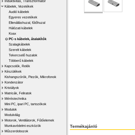
Induktivitás, Transzformátor
Kábelek, Vezetékek
Audió kábelek
Egyeres vezetékek
Ellenálláshuzal, fűtőhuzal
Hálózati kábelek
Koax
PC-s kábelek, átalakítók
Szalagkábelek
Szerelt kábelek
Tekercselő huzalok
Többerű kábelek
Kapcsolók, Relék
Készülékek
Kishangszórók, Piezók, Mikrofonok
Kondenzátor
Kristályok
Matricák, Feliratok
Méréstechnika
Mini PC, ipari PC, tartozékok
Modulok
Modulvilág
Motorok, Ventilátorok, Fűtőelemek
Munkavédelmi eszközök
Termékajánló
Műszerdobozok