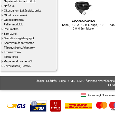
Napelemek és tartozékok
NYÁK-ok
Okosotthon, Lakáselektronika
Oktatási eszközök
Optoelektronika
AK-300340-005-S
Peltier modulok
Kábel, USB-A - USB-C dugó, USB
Káb
2.0, 0.5m, fekete
Pneumatika
Szenzorok
Szerelési segédanyagok
Szerszám és forrasztás
Tápegységek, Adapterek
Tranzisztorok
Varisztorok
Vegyszerek, ragasztók
Zavarszűrők, Ferritek
Főoldal
•
Szállítás
•
Súgó
•
GyIK
•
RMA
•
Általános szerződési fe
HESTO
A csomagküldés a ma