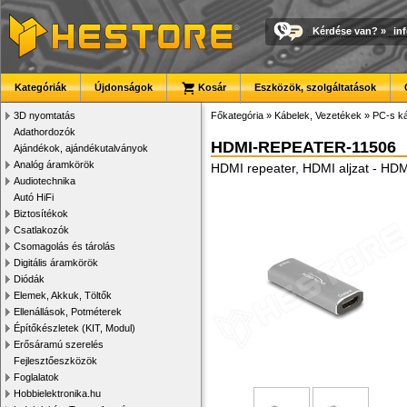
Kérdése van?
»
in
Kategóriák
Újdonságok
Kosár
Eszközök, szolgáltatások
3D nyomtatás
Főkategória
»
Kábelek, Vezetékek
»
PC-s ká
Adathordozók
HDMI-REPEATER-11506
Ajándékok, ajándékutalványok
Analóg áramkörök
HDMI repeater, HDMI aljzat - HDMI
Audiotechnika
Autó HiFi
Biztosítékok
Csatlakozók
Csomagolás és tárolás
Digitális áramkörök
Diódák
Elemek, Akkuk, Töltők
Ellenállások, Potméterek
Építőkészletek (KIT, Modul)
Erősáramú szerelés
Fejlesztőeszközök
Foglalatok
Hobbielektronika.hu