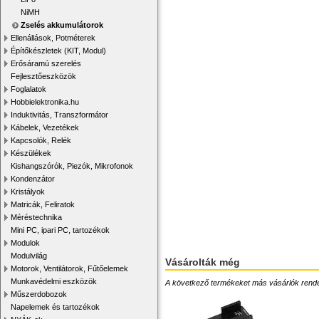
NiMH
Zselés akkumulátorok
Ellenállások, Potméterek
Építőkészletek (KIT, Modul)
Erősáramú szerelés
Fejlesztőeszközök
Foglalatok
Hobbielektronika.hu
Induktivitás, Transzformátor
Kábelek, Vezetékek
Kapcsolók, Relék
Készülékek
Kishangszórók, Piezók, Mikrofonok
Kondenzátor
Kristályok
Matricák, Feliratok
Méréstechnika
Mini PC, ipari PC, tartozékok
Modulok
Modulvilág
Vásárolták még
Motorok, Ventilátorok, Fűtőelemek
Munkavédelmi eszközök
A következő termékeket más vásárlók rendelték
Műszerdobozok
Napelemek és tartozékok