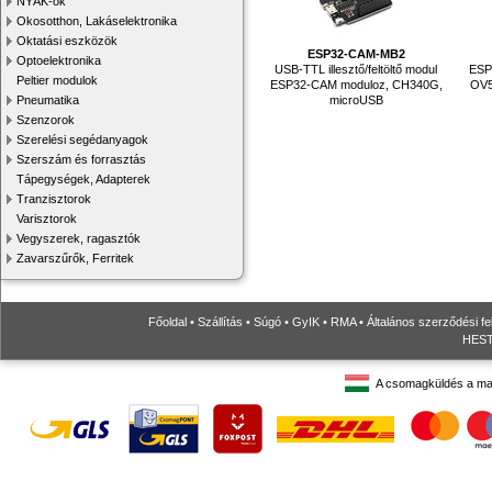
NYÁK-ok
Okosotthon, Lakáselektronika
Oktatási eszközök
ESP32-CAM-MB2
Optoelektronika
USB-TTL illesztő/feltöltő modul
ESP3
Peltier modulok
ESP32-CAM moduloz, CH340G,
OV5
microUSB
Pneumatika
Szenzorok
Szerelési segédanyagok
Szerszám és forrasztás
Tápegységek, Adapterek
Tranzisztorok
Varisztorok
Vegyszerek, ragasztók
Zavarszűrők, Ferritek
Főoldal
•
Szállítás
•
Súgó
•
GyIK
•
RMA
•
Általános szerződési fe
HESTO
A csomagküldés a ma