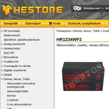
Kérdése van?
»
in
Kategóriák
Újdonságok
Kosár
Eszközök, szolgáltatások
3D nyomtatás
Főkategória
»
Elemek, Akkuk, Töltők
»
Zsel
Adathordozók
HR1234WF2
Ajándékok, ajándékutalványok
Analóg áramkörök
Akkumulátor, zselés, savas-ólmos
Audiotechnika
Autó HiFi
Biztosítékok
Csatlakozók
Csomagolás és tárolás
Digitális áramkörök
Diódák
Elemek, Akkuk, Töltők
Akkumulátor tartozékok,
ponthegesztők
Akkumulátortöltők
Elemek
Li-elemek
Li-ion akkumulátorok
LiPo