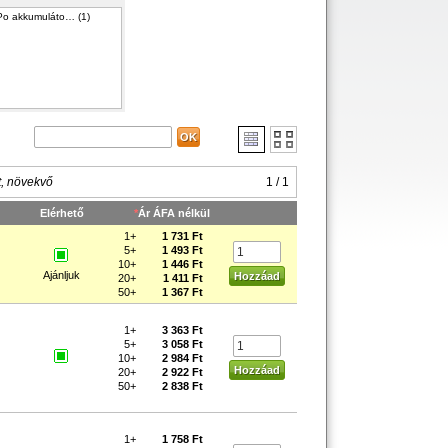
Po akkumuláto… (1)
t, növekvő
1 / 1
Elérhető
*
Ár ÁFA nélkül
1+
1 731 Ft
5+
1 493 Ft
10+
1 446 Ft
Ajánljuk
20+
1 411 Ft
50+
1 367 Ft
1+
3 363 Ft
5+
3 058 Ft
10+
2 984 Ft
20+
2 922 Ft
50+
2 838 Ft
1+
1 758 Ft