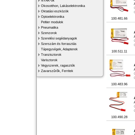
NYÁK-ok
Okosotthon, Lakáselektronika
Oktatási eszközök
Optoelektronika
100.481.66
Peltier modulok
Pneumatika
Szenzorok
Szerelési segédanyagok
Szerszám és forrasztás
Tápegységek, Adapterek
100.511.11
Tranzisztorok
Varisztorok
Vegyszerek, ragasztók
Zavarszűrők, Ferritek
100.483.96
100.490.28