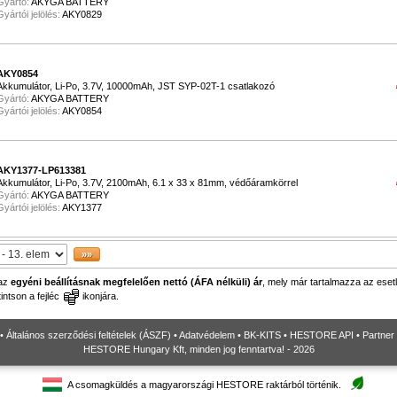
Gyártó:
AKYGA BATTERY
Gyártói jelölés:
AKY0829
AKY0854
Akkumulátor, Li-Po, 3.7V, 10000mAh, JST SYP-02T-1 csatlakozó
Gyártó:
AKYGA BATTERY
Gyártói jelölés:
AKY0854
AKY1377-LP613381
Akkumulátor, Li-Po, 3.7V, 2100mAh, 6.1 x 33 x 81mm, védőáramkörrel
Gyártó:
AKYGA BATTERY
Gyártói jelölés:
AKY1377
 az
egyéni beállításnak megfelelően nettó (ÁFA nélküli) ár
, mely már tartalmazza az esetl
ntson a fejléc
ikonjára.
•
Általános szerződési feltételek (ÁSZF)
•
Adatvédelem
•
BK-KITS
•
HESTORE API
•
Partner
HESTORE Hungary Kft, minden jog fenntartva! - 2026
A csomagküldés a magyarországi HESTORE raktárból történik.