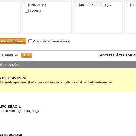
620mAh (1)
JST-SYP-2P-LIPO (2)
Li-
1.2Ah (1)
Azonnali raktáron lévőket
Rendezés: érték szerin
Megnevezés
KXD 383450PL M
650 mAh li-polymer (LiPo) ipari akkumulátor cella, csatlakozóval, védelemmel
LIPO-SBAG-L
LiPo biztonsági táska, nagy
AKY-LP573450