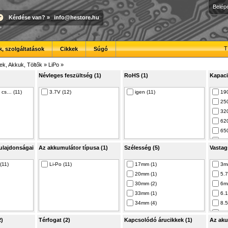
Belép
Kérdése van?
»
info@hestore.hu
T
, szolgáltatások
Cikkek
Súgó
ek, Akkuk, Töltők
»
LiPo
»
Névleges feszültség (1)
RoHS (1)
Kapaci
 cs… (11)
3.7V (12)
igen (11)
19
25
32
62
65
85
ulajdonságai
Az akkumulátor típusa (1)
Szélesség (5)
Vastag
98
1.2
(11)
Li-Po (11)
17mm (1)
3m
21
20mm (1)
5.
45
30mm (2)
6m
10A
33mm (1)
6.
34mm (4)
8.
8.
2)
Térfogat (2)
Kapcsolódó árucikkek (1)
Az aku
12