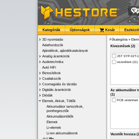
Kategóriák
Újdonságok
Kosár
Eszközök
3D nyomtatás
Főkategória
»
Elem
Adathordozók
Kivezetések (2)
Ajándékok, ajándékutalványok
Analóg áramkörök
JST SYP-02T-1
Audiotechnika
vezetékek (11)
Autó HiFi
Biztosítékok
Csatlakozók
Csomagolás és tárolás
Digitális áramkörök
Az akkumulátor t
(1)
Diódák
PCB védelmek 
Elemek, Akkuk, Töltők
Akkumulátor tartozékok,
ponthegesztők
Akkumulátortöltők
Elemek
Li-elemek
Li-ion akkumulátorok
Vezeték hossza (
LiPo