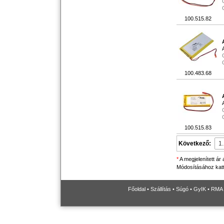
100.515.82
100.483.68
100.515.83
Következő:
*
A megjelenített ár
Módosításához katti
Főoldal
•
Szállítás
•
Súgó
•
GyIK
•
RMA