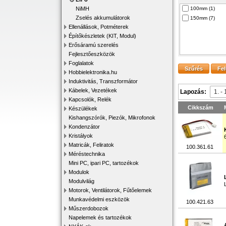
NiMH
100mm (1)
Zselés akkumulátorok
150mm (7)
Ellenállások, Potméterek
Építőkészletek (KIT, Modul)
Erősáramú szerelés
Fejlesztőeszközök
Foglalatok
Hobbielektronika.hu
Induktivitás, Transzformátor
Kábelek, Vezetékek
Lapozás:
Kapcsolók, Relék
Cikkszám
Készülékek
Kishangszórók, Piezók, Mikrofonok
Kondenzátor
Kristályok
Matricák, Feliratok
100.361.61
Méréstechnika
Mini PC, ipari PC, tartozékok
Modulok
Modulvilág
Motorok, Ventilátorok, Fűtőelemek
Munkavédelmi eszközök
100.421.63
Műszerdobozok
Napelemek és tartozékok