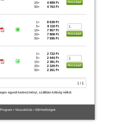
20+
4 899 Ft
50+
4 763 Ft
1+
8 639 Ft
5+
8 118 Ft
10+
7 957 Ft
20+
7 808 Ft
50+
7 595 Ft
1+
2 722 Ft
5+
2 444 Ft
10+
2 381 Ft
20+
2 329 Ft
50+
2 261 Ft
1 / 1
eges egyedi kedvezményt, szállítási költség nélkül.
 Program
•
Visszahívás
•
Elérhetőségek